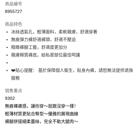
商品编号
超商取货付款
8955727
LINE Pay
商品特色
Apple Pay
冰絲透氣孔，輕薄面料，柔軟親膚，舒適穿著
無痕彈力褲舒適褲頭，舒適不壓迫
街口支付
精緻褲腳工藝，舒適度更加分
悠遊付
親膚棉質褲底，給私密部位最佳呵護
Plus PAY
❤️貼心提醒： 基於保障個人衛生，貼身內褲，請恕無法提供退換
大哥付你分期
服務
相关说明
销售重点
【大哥付你分期使用说明】
AFTEE先享后付
1. 本服务由台湾大哥大提供，电信用户可立即使用无须另外申请。（限个人
9302
月租型门号，不开放公司户及预付卡使用）
相关说明
無痕裸膚感，讓你穿～就跟沒穿一樣！
2. 付款方式选择 “大哥付你分期”，订单成立后会自动跳转到大哥付的交易流
一、關於 AFTEE先享後付
程，验证手机门号后，选择欲分期的期数、缴款截止日，确认付款后即完成
輕薄材質更貼合臀型～優雅的展現曲線
Hami Point
1. 於付款方式選擇AFTEE先享後付，將跳出AFTEE先享後付手機驗證視
交易。
窗。
褲腳拼接細柔蕾絲，完全不勒大腿肉～
相关说明
3. 实际核准额度、可分期数及费用金额请依后续交易确认页面所载为准。
2. 進行簡訊驗證之後，即可完成結帳手續。
「Hami Point」为中华电信所提供之积分服务，可于会员专区绑定中华电信
4. 订单成立30分钟内，如未前往确认交易或遇审核未通过，订单将自动取
3. 訂單確認後不需事先繳費，商品會配送至您的指定地址。
ATM付款
会员账号后，即可在购物车使用 Hami Point 折抵消费金额（1点等于1
消。如遇 “转专审核”未通过状况，表示未达系统评分，恕无法说明评估内
4. 下訂完成後，您的手機會收到一封繳費通知簡訊，APP會員則會收到