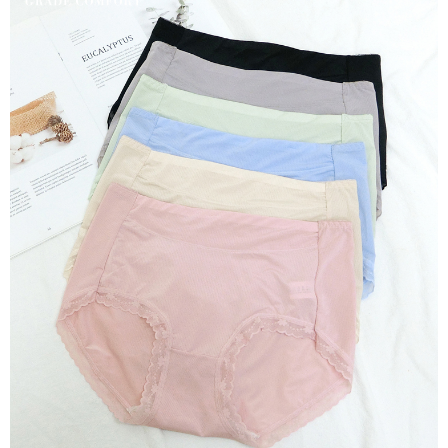
每笔NT$80，满NT$799(含以上)免运费
若款項超過繳費期限，將根據當次的金額加收年利率 16% 的逾期滯納金。
7-11取貨(快速到店)
未成年的使用者，請事先徵得法定代理人或監護人之同意方可使用
每笔NT$90
AFTEE。
宅配/離島不配送
若您對於個人資料之處理、利用有任何疑問，或欲行使相關法律權利，請聯
繫恩沛科技股份有限公司。若您不同意我們將上開所示之個人資料，連同必
每笔NT$80，满NT$890(含以上)免运费
要之購買訂單資訊提供予 AFTEE ，或讓 AFTEE 蒐集處理利用您的個人資
料，請勿選用本服務。
黑貓貨到付款
每笔NT$120
國家/地區配送
查看运费