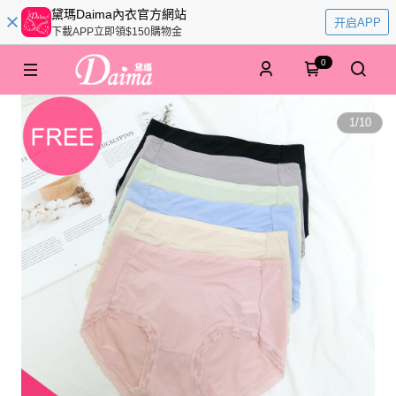
黛瑪Daima內衣官方網站
开启APP
下載APP立即領$150購物金
0
1
/
10