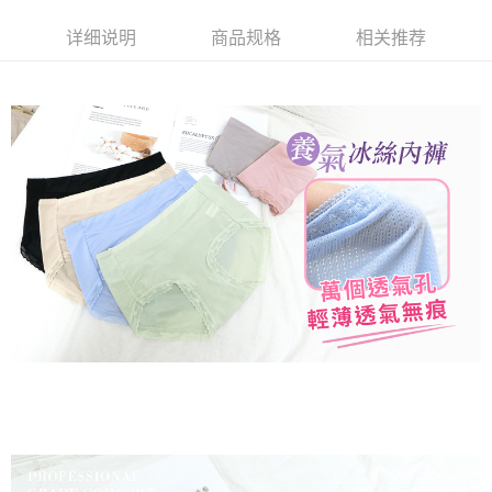
元）。
容。
AFTEE APP推播通知。
货到付款
【缴款方式说明】
5. 收到商品當下無需繳費，確認無誤後，請再利用繳費通知簡訊或AFTEE
详细说明
商品规格
相关推荐
1. 分期款项不并入电信账单，“大哥付你分期”于每月结算日后寄送缴费提醒
APP於四大便利商店‧ATM/網銀等方式進行付款。
短信。
运送方式
2. 通过短信链接打开账单后，可选择 “超商条码／台湾大直营门市／银行转
請留意繳費期限為 14 天。唯有下載 AFTEE App 成為 AFTEE 會員者方能享
账／街口支付／iPASS MONEY”等通路缴费。
全家取貨付款
有最長 45 天內付款之服務。
每笔NT$80，满NT$499(含以上)免运费
【注意事项】
繳費期限，為商家向您請款的時間，再加上使用AFTEE可延長的天數所計算
1. 本服务系由 “台湾大哥大股份有限公司”所提供，让用户于交易时，得通过
出。使用AFTEE下訂可以延長您收到商品前的繳費天數，但無法保證一定能
付款後全家取貨
本服务购买商品或服务，并由商店将买卖／分期付款买卖价金债权让与本公
夠在期限內收到商品(例如:預購商品或預計到貨時間較長者)。因此無論收到
司后，依约使用本公司账单缴交账款。
每笔NT$80，满NT$499(含以上)免运费
商品與否，仍需要請您在AFTEE規定的時間內完成繳費。
2. 基于同意付款使用 “大哥付你分期”之契约关系目的，商店将以您的个人资
料（包含姓名、电话或地址）提供予台湾大哥大进项收集、处理及利用，由
萊爾富取貨付款
二、付款限制
台湾大哥大与本人进行分期账单所需资料之确认、核对及更正。
1. 初次使用 AFTEE 時，將依認證結果及本公司審查結果，核予每個人不同
每笔NT$80，满NT$799(含以上)免运费
3. 完整用户服务条款，请详阅以下链接：
https://oppay.tw/userRule
之上限額度
2. 結帳金額須大於NT$30
付款後萊爾富取貨
3. 目前僅支援台灣會員
每笔NT$80，满NT$799(含以上)免运费
三、聲明條款
「AFTEE先享後付」(下稱本服務)乃由恩沛科技股份有限公司(下稱 AFTEE )
7-11取貨付款
所提供，並由 AFTEE 向您收取款項。因使用本服務所須提供之個人資料(包
每笔NT$80，满NT$799(含以上)免运费
含但不限於訂購人姓名、電話，收件人姓名、電話、收件地址)，將交付予
AFTEE 於本服務必要服務範圍內運用。關於 AFTEE 對於個人資料之蒐集、
付款後7-11取貨
處理、利用，詳參 AFTEE 官網之『個人資料蒐集、處理及利用告知聲明』
（
https://aftee.tw/privacypolicy/
）。