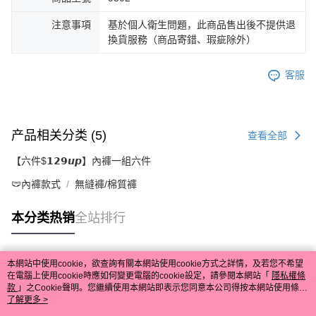
注意事項
基於個人衛生問題，此商品售出後不提供退
換貨服務（商品寄錯、瑕疵除外）
客服
产品相关分类 (5)
查看全部
【六件$𝟭𝟮𝟵𝙪𝙥】內褲一組六件
🩲內褲款式
無縫褲/棉質褲
本分类热销
全站排行
本網站中使用cookie，欲查詢有關本網站使用cookie方式之詳情，及若您不希望
热门标签
在電腦上使用cookie時應如何變更電腦的cookie設定，請參閱本網站「
隱私權條
款
」之Cookie聲明。您繼續使用本網站即表示您同意本公司得按本網站使用條款
之Cookie聲明使用cookie。
了解更多 >