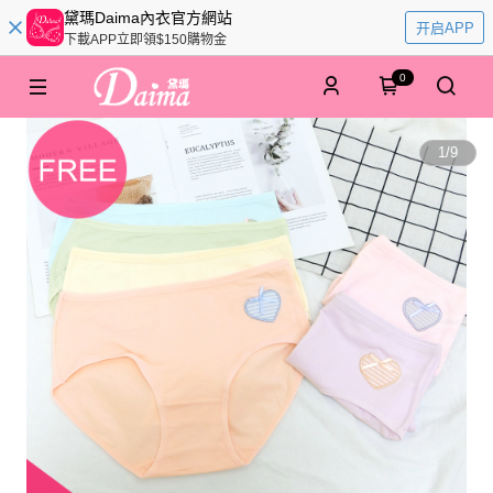
黛瑪Daima內衣官方網站
开启APP
下載APP立即領$150購物金
0
1
/
9