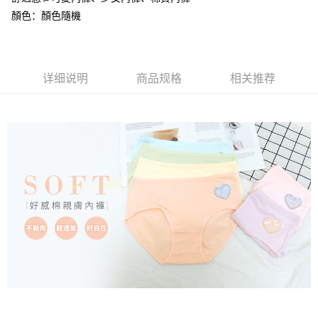
3. 訂單確認後不需事先繳費，商品會配送至您的指定地址。
ATM付款
会员账号后，即可在购物车使用 Hami Point 折抵消费金额（1点等于1
消。如遇 “转专审核”未通过状况，表示未达系统评分，恕无法说明评估内
顏色：顏色隨機
4. 下訂完成後，您的手機會收到一封繳費通知簡訊，APP會員則會收到
元）。
容。
AFTEE APP推播通知。
货到付款
【缴款方式说明】
5. 收到商品當下無需繳費，確認無誤後，請再利用繳費通知簡訊或AFTEE
1. 分期款项不并入电信账单，“大哥付你分期”于每月结算日后寄送缴费提醒
APP於四大便利商店‧ATM/網銀等方式進行付款。
短信。
运送方式
2. 通过短信链接打开账单后，可选择 “超商条码／台湾大直营门市／银行转
详细说明
商品规格
相关推荐
請留意繳費期限為 14 天。唯有下載 AFTEE App 成為 AFTEE 會員者方能享
账／街口支付／iPASS MONEY”等通路缴费。
全家取貨付款
有最長 45 天內付款之服務。
每笔NT$80，满NT$499(含以上)免运费
【注意事项】
繳費期限，為商家向您請款的時間，再加上使用AFTEE可延長的天數所計算
1. 本服务系由 “台湾大哥大股份有限公司”所提供，让用户于交易时，得通过
出。使用AFTEE下訂可以延長您收到商品前的繳費天數，但無法保證一定能
付款後全家取貨
本服务购买商品或服务，并由商店将买卖／分期付款买卖价金债权让与本公
夠在期限內收到商品(例如:預購商品或預計到貨時間較長者)。因此無論收到
司后，依约使用本公司账单缴交账款。
每笔NT$80，满NT$499(含以上)免运费
商品與否，仍需要請您在AFTEE規定的時間內完成繳費。
2. 基于同意付款使用 “大哥付你分期”之契约关系目的，商店将以您的个人资
料（包含姓名、电话或地址）提供予台湾大哥大进项收集、处理及利用，由
萊爾富取貨付款
二、付款限制
台湾大哥大与本人进行分期账单所需资料之确认、核对及更正。
1. 初次使用 AFTEE 時，將依認證結果及本公司審查結果，核予每個人不同
每笔NT$80，满NT$799(含以上)免运费
3. 完整用户服务条款，请详阅以下链接：
https://oppay.tw/userRule
之上限額度
2. 結帳金額須大於NT$30
付款後萊爾富取貨
3. 目前僅支援台灣會員
每笔NT$80，满NT$799(含以上)免运费
三、聲明條款
「AFTEE先享後付」(下稱本服務)乃由恩沛科技股份有限公司(下稱 AFTEE )
7-11取貨付款
所提供，並由 AFTEE 向您收取款項。因使用本服務所須提供之個人資料(包
每笔NT$80，满NT$799(含以上)免运费
含但不限於訂購人姓名、電話，收件人姓名、電話、收件地址)，將交付予
AFTEE 於本服務必要服務範圍內運用。關於 AFTEE 對於個人資料之蒐集、