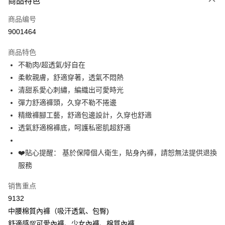
商品特色
信用卡一次付款
商品编号
超商取货付款
9001464
LINE Pay
商品特色
Apple Pay
不勒肉/超透氣/好自在
柔軟親膚，舒適穿著，透氣不悶熱
街口支付
清甜系愛心刺繡，編織出可愛時光
悠遊付
彈力舒適褲頭，久穿不勒不捲邊
精緻褲腳工藝，舒適包邊設計，久穿也舒適
Plus PAY
透氣舒適棉褲底，呵護私密肌超舒適
大哥付你分期
相关说明
❤️貼心提醒： 基於保障個人衛生，貼身內褲，請恕無法提供退換
【大哥付你分期使用说明】
服務
AFTEE先享后付
1. 本服务由台湾大哥大提供，电信用户可立即使用无须另外申请。（限个人
月租型门号，不开放公司户及预付卡使用）
相关说明
销售重点
2. 付款方式选择 “大哥付你分期”，订单成立后会自动跳转到大哥付的交易流
一、關於 AFTEE先享後付
程，验证手机门号后，选择欲分期的期数、缴款截止日，确认付款后即完成
9132
Hami Point
1. 於付款方式選擇AFTEE先享後付，將跳出AFTEE先享後付手機驗證視
交易。
窗。
中腰棉質內褲（吸汗透氣、包臀)
相关说明
3. 实际核准额度、可分期数及费用金额请依后续交易确认页面所载为准。
2. 進行簡訊驗證之後，即可完成結帳手續。
「Hami Point」为中华电信所提供之积分服务，可于会员专区绑定中华电信
舒適感💯可愛內褲、少女內褲、棉質內褲
4. 订单成立30分钟内，如未前往确认交易或遇审核未通过，订单将自动取