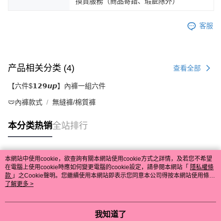
換貨服務（商品寄錯、瑕疵除外）
客服
产品相关分类 (4)
查看全部
【六件$𝟭𝟮𝟵𝙪𝙥】內褲一組六件
🩲內褲款式
無縫褲/棉質褲
本分类热销
全站排行
本網站中使用cookie，欲查詢有關本網站使用cookie方式之詳情，及若您不希望
热门标签
在電腦上使用cookie時應如何變更電腦的cookie設定，請參閱本網站「
隱私權條
款
」之Cookie聲明。您繼續使用本網站即表示您同意本公司得按本網站使用條款
之Cookie聲明使用cookie。
了解更多 >
我知道了