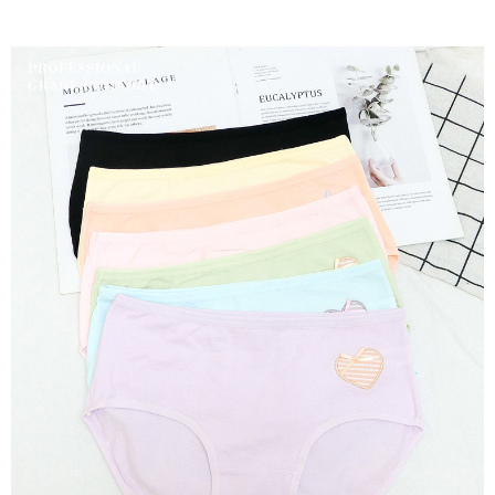
付款後7-11取貨
處理、利用，詳參 AFTEE 官網之『個人資料蒐集、處理及利用告知聲明』
（
https://aftee.tw/privacypolicy/
）。
每笔NT$80，满NT$799(含以上)免运费
若款項超過繳費期限，將根據當次的金額加收年利率 16% 的逾期滯納金。
7-11取貨(快速到店)
未成年的使用者，請事先徵得法定代理人或監護人之同意方可使用
每笔NT$90
AFTEE。
宅配/離島不配送
若您對於個人資料之處理、利用有任何疑問，或欲行使相關法律權利，請聯
繫恩沛科技股份有限公司。若您不同意我們將上開所示之個人資料，連同必
每笔NT$80，满NT$890(含以上)免运费
要之購買訂單資訊提供予 AFTEE ，或讓 AFTEE 蒐集處理利用您的個人資
料，請勿選用本服務。
黑貓貨到付款
每笔NT$120
國家/地區配送
查看运费