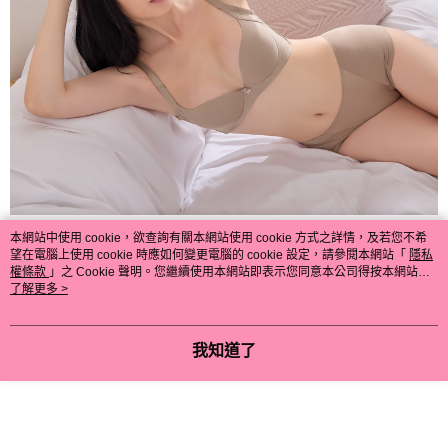
本網站中使用 cookie，欲查詢有關本網站使用 cookie 方式之詳情，及若您不希
望在電腦上使用 cookie 時應如何變更電腦的 cookie 設定，請參閱本網站「
隱私
權條款
」之 Cookie 聲明。您繼續使用本網站即表示您同意本公司得按本網站使
用條款之 Cookie 聲明使用 cookie。
了解更多 >
我知道了