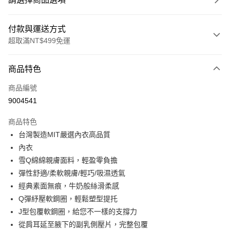
付款與運送方式
超取滿NT$499免運
付款方式
商品特色
信用卡一次付款
商品編號
超商取貨付款
9004541
LINE Pay
商品特色
Apple Pay
台灣製造MIT嚴選內衣高品質
內衣
街口支付
雪Q綿綿親膚面料，輕盈零負擔
悠遊付
彈性舒適/柔軟親膚/輕巧/吸濕透氣
經典素面無痕，牛奶般絲滑柔感
全盈+PAY
Q彈紓壓軟鋼圈，輕鬆塑型提托
大哥付你分期
J型包覆軟鋼圈，給您不一樣的支撐力
相關說明
從肩耳延至腋下的副乳側壓片，完整包覆