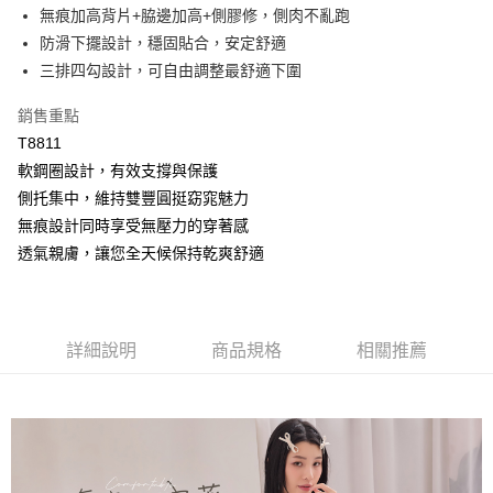
【大哥付你分期使用說明】
無痕加高背片+脇邊加高+側膠修，側肉不亂跑
AFTEE先享後付
1.本服務由台灣大哥大提供，台灣大哥大用戶可立即使用無須另外申請。
防滑下擺設計，穩固貼合，安定舒適
2.付款方式選擇「大哥付你分期」，訂單成立後會自動跳轉到大哥付的交易
相關說明
流程，驗證手機門號後，選擇欲分期的期數、繳款截止日，確認付款後即完
三排四勾設計，可自由調整最舒適下圍
【關於「AFTEE先享後付」】
成交易。
Hami Point
AFTEE先享後付是「在收到商品之後才付款」的支付方式。 讓您購物簡單
3.實際核准額度、可分期數及費用金額請依後續交易確認頁面所載為準。
便利好安心！
銷售重點
相關說明
4.訂單成立30分鐘內，如未前往確認交易或遇審核未通過，訂單將自動取
１．簡單：不需註冊會員、不需綁卡、不需儲值。
「Hami Point」為中華電信所提供之點數服務，可於會員專區綁定中華電信
T8811
消。如遇「轉專審核」未通過狀況，表示未達大哥付你分期系統評分，恕無
２．便利：只要手機號碼，簡訊認證，即可結帳。
ATM付款
會員帳號後，即可在購物車使用 Hami Point 折抵消費金額 (1點等於1元)。
法說明評估內容。
軟鋼圈設計，有效支撐與保護
３．安心：先確認商品／服務後，再付款。
【繳款方式說明】
貨到付款
側托集中，維持雙豐圓挺窈窕魅力
1.分期款項不併入電信帳單，「大哥付你分期」於每月結算日後寄送繳費提
【「AFTEE先享後付」結帳流程】
醒簡訊。
無痕設計同時享受無壓力的穿著感
１．於結帳方式選擇「AFTEE先享後付」後，將跳轉至「AFTEE先享後付」
2.透過簡訊連結打開帳單後，可選擇「超商條碼／台灣大直營門市／銀行轉
結帳頁面，進行簡訊認證並確認金額後，即可完成結帳。
運送方式
透氣親膚，讓您全天候保持乾爽舒適
帳／街口支付／iPASS MONEY」等通路繳費。
２．訂單成立數日內，您將收到繳費通知簡訊。
全家取貨付款
３．收到繳費通知簡訊後14天內，點擊此簡訊中的連結，可透過四大超商／
【注意事項】
ATM／網路銀行／等多元方式進行付款，方視為交易完成。
每筆NT$80，滿NT$499(含以上)免運費
1.本服務係由「台灣大哥大股份有限公司」（以下簡稱本公司）所提供，讓
※ 請注意：結帳手續完成當下不需立刻繳費，但若您需要取消訂單，請聯絡
用戶於交易時，得透過本服務購買商品或服務，並由商店將買賣／分期付款
詳細說明
商品規格
相關推薦
購買商品的店家。未經商家同意取消之訂單仍視為有效，需透過AFTEE先享
付款後全家取貨
買賣價金債權讓與本公司後，依約使用本公司帳單繳交帳款。
後付繳納相關費用。
2.基於同意付款使用「大哥付你分期」之契約關係目的，商店將以您的個人
每筆NT$80，滿NT$499(含以上)免運費
※ 交易是否成功請以「AFTEE先享後付 」之結帳頁面顯示為準，若有關於
資料（包含姓名、電話或地址）提供予台灣大哥大進項蒐集、處理及利用，
是否繳費成功／繳費後需取消欲退款等相關疑問，請聯繫「AFTEE先享後付
由本公司與您本人進行分期帳單所需資料之確認、核對及更正。
萊爾富取貨付款
客戶支援中心」
https://netprotections.freshdesk.com/support/home
3.完整用戶服務條款，請詳閱以下連結：
https://oppay.tw/userRule
每筆NT$80，滿NT$799(含以上)免運費
【注意事項】
１．透過由恩沛科技股份有限公司提供之「AFTEE先享後付」服務完成之交