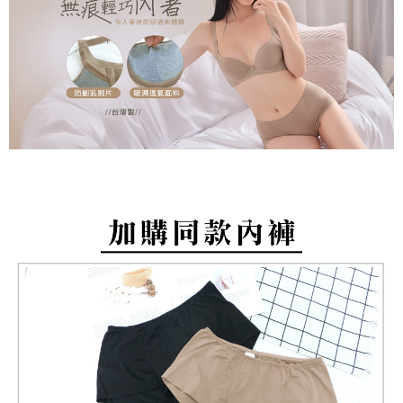
付款後萊爾富取貨
易，需依本服務之必要範圍內提供個人資料，並將交易相關給付款項請求債
每筆NT$80，滿NT$799(含以上)免運費
權轉讓予恩沛科技股份有限公司。
２．關於個人資料處理事宜，請瀏覽以下網址：
https://aftee.tw/terms/#terms3
7-11取貨付款
３．未成年的使用者請事先徵得法定代理人或監護人之同意方可使用
每筆NT$80，滿NT$799(含以上)免運費
「AFTEE先享後付」，若未經同意申辦者引起之損失，本公司不負相關責
任。
付款後7-11取貨
４．使用「AFTEE先享後付」時，將依據個別帳號之用戶狀況，依本公司即
時審查核予不同之上限額度；若仍有額度不足之情形，本公司將視審查結果
每筆NT$80，滿NT$799(含以上)免運費
請求用戶進行身份認證。
５．嚴禁一人註冊多個帳號或使用他人資訊註冊。若發現惡意使用之情形，
7-11取貨(快速到店)
恩沛科技股份有限公司將有權停止該用戶之使用額度並採取法律行動。
每筆NT$90
宅配/離島不配送
每筆NT$80，滿NT$890(含以上)免運費
黑貓貨到付款
每筆NT$120
國家/地區配送
查看運費