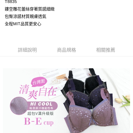
T8835
【大哥付你分期使用說明】
AFTEE先享後付
1.本服務由台灣大哥大提供，台灣大哥大用戶可立即使用無須另外申請。
鏤空雕花蕾絲穿著質感細緻
2.付款方式選擇「大哥付你分期」，訂單成立後會自動跳轉到大哥付的交易
相關說明
包臀涼感材質親膚透氣
流程，驗證手機門號後，選擇欲分期的期數、繳款截止日，確認付款後即完
【關於「AFTEE先享後付」】
成交易。
全程MIT品質更安心
Hami Point
AFTEE先享後付是「在收到商品之後才付款」的支付方式。 讓您購物簡單
3.實際核准額度、可分期數及費用金額請依後續交易確認頁面所載為準。
便利好安心！
相關說明
4.訂單成立30分鐘內，如未前往確認交易或遇審核未通過，訂單將自動取
１．簡單：不需註冊會員、不需綁卡、不需儲值。
「Hami Point」為中華電信所提供之點數服務，可於會員專區綁定中華電信
消。如遇「轉專審核」未通過狀況，表示未達大哥付你分期系統評分，恕無
２．便利：只要手機號碼，簡訊認證，即可結帳。
ATM付款
會員帳號後，即可在購物車使用 Hami Point 折抵消費金額 (1點等於1元)。
法說明評估內容。
３．安心：先確認商品／服務後，再付款。
【繳款方式說明】
詳細說明
商品規格
相關推薦
貨到付款
1.分期款項不併入電信帳單，「大哥付你分期」於每月結算日後寄送繳費提
【「AFTEE先享後付」結帳流程】
醒簡訊。
１．於結帳方式選擇「AFTEE先享後付」後，將跳轉至「AFTEE先享後付」
2.透過簡訊連結打開帳單後，可選擇「超商條碼／台灣大直營門市／銀行轉
結帳頁面，進行簡訊認證並確認金額後，即可完成結帳。
運送方式
帳／街口支付／iPASS MONEY」等通路繳費。
２．訂單成立數日內，您將收到繳費通知簡訊。
全家取貨付款
３．收到繳費通知簡訊後14天內，點擊此簡訊中的連結，可透過四大超商／
【注意事項】
ATM／網路銀行／等多元方式進行付款，方視為交易完成。
每筆NT$80，滿NT$499(含以上)免運費
1.本服務係由「台灣大哥大股份有限公司」（以下簡稱本公司）所提供，讓
※ 請注意：結帳手續完成當下不需立刻繳費，但若您需要取消訂單，請聯絡
用戶於交易時，得透過本服務購買商品或服務，並由商店將買賣／分期付款
購買商品的店家。未經商家同意取消之訂單仍視為有效，需透過AFTEE先享
付款後全家取貨
買賣價金債權讓與本公司後，依約使用本公司帳單繳交帳款。
後付繳納相關費用。
2.基於同意付款使用「大哥付你分期」之契約關係目的，商店將以您的個人
每筆NT$80，滿NT$499(含以上)免運費
※ 交易是否成功請以「AFTEE先享後付 」之結帳頁面顯示為準，若有關於
資料（包含姓名、電話或地址）提供予台灣大哥大進項蒐集、處理及利用，
是否繳費成功／繳費後需取消欲退款等相關疑問，請聯繫「AFTEE先享後付
由本公司與您本人進行分期帳單所需資料之確認、核對及更正。
萊爾富取貨付款
客戶支援中心」
https://netprotections.freshdesk.com/support/home
3.完整用戶服務條款，請詳閱以下連結：
https://oppay.tw/userRule
每筆NT$80，滿NT$799(含以上)免運費
【注意事項】
１．透過由恩沛科技股份有限公司提供之「AFTEE先享後付」服務完成之交