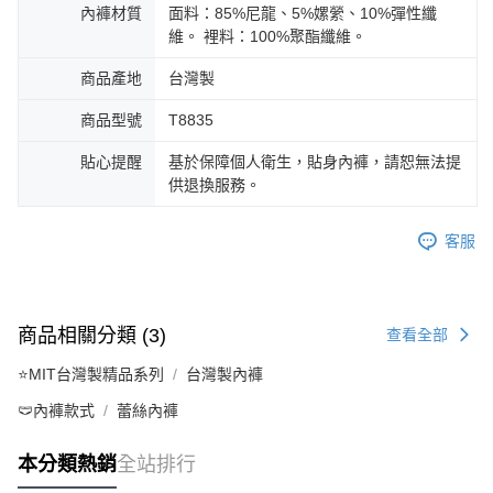
內褲材質
面料：85%尼龍、5%嫘縈、10%彈性纖
維。 裡料：100%聚酯纖維。
商品產地
台灣製
商品型號
T8835
貼心提醒
基於保障個人衛生，貼身內褲，請恕無法提
供退換服務。
客服
商品相關分類 (3)
查看全部
⭐MIT台灣製精品系列
台灣製內褲
🩲內褲款式
蕾絲內褲
本分類熱銷
全站排行