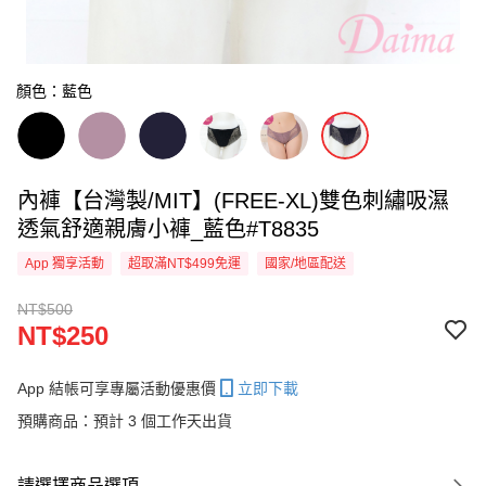
顏色：藍色
內褲【台灣製/MIT】(FREE-XL)雙色刺繡吸濕
透氣舒適親膚小褲_藍色#T8835
App 獨享活動
超取滿NT$499免運
國家/地區配送
NT$500
NT$250
App 結帳可享專屬活動優惠價
立即下載
預購商品：預計 3 個工作天出貨
請選擇商品選項