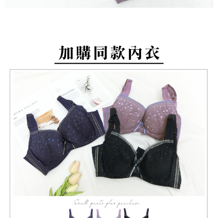
付款後萊爾富取貨
易，需依本服務之必要範圍內提供個人資料，並將交易相關給付款項請求債
每筆NT$80，滿NT$799(含以上)免運費
權轉讓予恩沛科技股份有限公司。
２．關於個人資料處理事宜，請瀏覽以下網址：
https://aftee.tw/terms/#terms3
7-11取貨付款
３．未成年的使用者請事先徵得法定代理人或監護人之同意方可使用
每筆NT$80，滿NT$799(含以上)免運費
「AFTEE先享後付」，若未經同意申辦者引起之損失，本公司不負相關責
任。
付款後7-11取貨
４．使用「AFTEE先享後付」時，將依據個別帳號之用戶狀況，依本公司即
時審查核予不同之上限額度；若仍有額度不足之情形，本公司將視審查結果
每筆NT$80，滿NT$799(含以上)免運費
請求用戶進行身份認證。
５．嚴禁一人註冊多個帳號或使用他人資訊註冊。若發現惡意使用之情形，
7-11取貨(快速到店)
恩沛科技股份有限公司將有權停止該用戶之使用額度並採取法律行動。
每筆NT$90
宅配/離島不配送
每筆NT$80，滿NT$890(含以上)免運費
黑貓貨到付款
每筆NT$120
國家/地區配送
查看運費