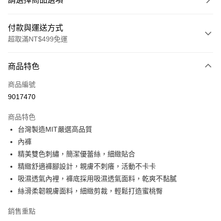
付款與運送方式
超取滿NT$499免運
付款方式
商品特色
信用卡一次付款
商品編號
超商取貨付款
9017470
LINE Pay
商品特色
Apple Pay
台灣製造MIT嚴選高品質
內褲
街口支付
精美雙色刺繡，簡潔優蕾絲，細緻貼合
悠遊付
精緻舒適褲腳設計，親膚不刺癢，活動不卡卡
吸濕透氣內裡，褲底採用吸濕透氣面料，乾爽不黏膩
全盈+PAY
絲滑柔韌親膚面料，細緻剪裁，輕鬆打造蜜桃臀
大哥付你分期
銷售重點
相關說明