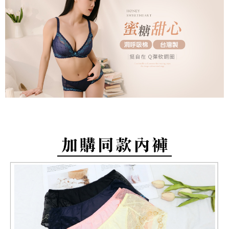
付款後萊爾富取貨
易，需依本服務之必要範圍內提供個人資料，並將交易相關給付款項請求債
每筆NT$80，滿NT$799(含以上)免運費
權轉讓予恩沛科技股份有限公司。
２．關於個人資料處理事宜，請瀏覽以下網址：
https://aftee.tw/terms/#terms3
7-11取貨付款
３．未成年的使用者請事先徵得法定代理人或監護人之同意方可使用
每筆NT$80，滿NT$799(含以上)免運費
「AFTEE先享後付」，若未經同意申辦者引起之損失，本公司不負相關責
任。
付款後7-11取貨
４．使用「AFTEE先享後付」時，將依據個別帳號之用戶狀況，依本公司即
時審查核予不同之上限額度；若仍有額度不足之情形，本公司將視審查結果
每筆NT$80，滿NT$799(含以上)免運費
請求用戶進行身份認證。
５．嚴禁一人註冊多個帳號或使用他人資訊註冊。若發現惡意使用之情形，
7-11取貨(快速到店)
恩沛科技股份有限公司將有權停止該用戶之使用額度並採取法律行動。
每筆NT$90
宅配/離島不配送
每筆NT$80，滿NT$890(含以上)免運費
黑貓貨到付款
每筆NT$120
國家/地區配送
查看運費