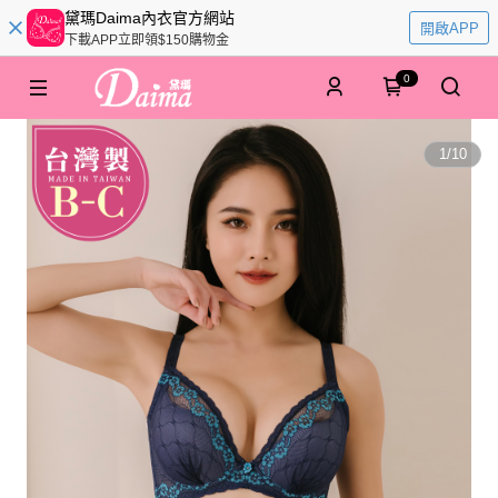
黛瑪Daima內衣官方網站
開啟APP
下載APP立即領$150購物金
0
1
/
10