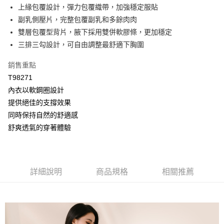
【大哥付你分期使用說明】
上緣包覆設計，彈力包覆織帶，加強穩定服貼
AFTEE先享後付
1.本服務由台灣大哥大提供，台灣大哥大用戶可立即使用無須另外申請。
副乳側壓片，完整包覆副乳和多餘肉肉
2.付款方式選擇「大哥付你分期」，訂單成立後會自動跳轉到大哥付的交易
相關說明
流程，驗證手機門號後，選擇欲分期的期數、繳款截止日，確認付款後即完
雙層包覆型背片，腋下採用雙併軟膠條，更加穩定
【關於「AFTEE先享後付」】
成交易。
Hami Point
AFTEE先享後付是「在收到商品之後才付款」的支付方式。 讓您購物簡單
三排三勾設計，可自由調整最舒適下胸圍
3.實際核准額度、可分期數及費用金額請依後續交易確認頁面所載為準。
便利好安心！
相關說明
4.訂單成立30分鐘內，如未前往確認交易或遇審核未通過，訂單將自動取
１．簡單：不需註冊會員、不需綁卡、不需儲值。
「Hami Point」為中華電信所提供之點數服務，可於會員專區綁定中華電信
銷售重點
消。如遇「轉專審核」未通過狀況，表示未達大哥付你分期系統評分，恕無
２．便利：只要手機號碼，簡訊認證，即可結帳。
ATM付款
會員帳號後，即可在購物車使用 Hami Point 折抵消費金額 (1點等於1元)。
法說明評估內容。
T98271
３．安心：先確認商品／服務後，再付款。
【繳款方式說明】
貨到付款
內衣以軟鋼圈設計
1.分期款項不併入電信帳單，「大哥付你分期」於每月結算日後寄送繳費提
【「AFTEE先享後付」結帳流程】
醒簡訊。
提供絕佳的支撐效果
１．於結帳方式選擇「AFTEE先享後付」後，將跳轉至「AFTEE先享後付」
2.透過簡訊連結打開帳單後，可選擇「超商條碼／台灣大直營門市／銀行轉
結帳頁面，進行簡訊認證並確認金額後，即可完成結帳。
運送方式
同時保持自然的舒適感
帳／街口支付／iPASS MONEY」等通路繳費。
２．訂單成立數日內，您將收到繳費通知簡訊。
舒爽透氣的穿著體驗
全家取貨付款
３．收到繳費通知簡訊後14天內，點擊此簡訊中的連結，可透過四大超商／
【注意事項】
ATM／網路銀行／等多元方式進行付款，方視為交易完成。
每筆NT$80，滿NT$499(含以上)免運費
1.本服務係由「台灣大哥大股份有限公司」（以下簡稱本公司）所提供，讓
※ 請注意：結帳手續完成當下不需立刻繳費，但若您需要取消訂單，請聯絡
用戶於交易時，得透過本服務購買商品或服務，並由商店將買賣／分期付款
購買商品的店家。未經商家同意取消之訂單仍視為有效，需透過AFTEE先享
付款後全家取貨
買賣價金債權讓與本公司後，依約使用本公司帳單繳交帳款。
後付繳納相關費用。
詳細說明
商品規格
相關推薦
2.基於同意付款使用「大哥付你分期」之契約關係目的，商店將以您的個人
每筆NT$80，滿NT$499(含以上)免運費
※ 交易是否成功請以「AFTEE先享後付 」之結帳頁面顯示為準，若有關於
資料（包含姓名、電話或地址）提供予台灣大哥大進項蒐集、處理及利用，
是否繳費成功／繳費後需取消欲退款等相關疑問，請聯繫「AFTEE先享後付
由本公司與您本人進行分期帳單所需資料之確認、核對及更正。
萊爾富取貨付款
客戶支援中心」
https://netprotections.freshdesk.com/support/home
3.完整用戶服務條款，請詳閱以下連結：
https://oppay.tw/userRule
每筆NT$80，滿NT$799(含以上)免運費
【注意事項】
１．透過由恩沛科技股份有限公司提供之「AFTEE先享後付」服務完成之交