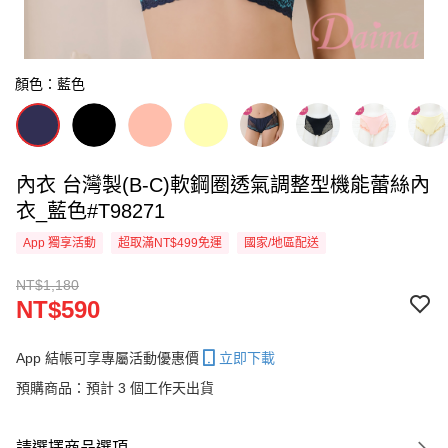
顏色：藍色
內衣 台灣製(B-C)軟鋼圈透氣調整型機能蕾絲內
衣_藍色#T98271
App 獨享活動
超取滿NT$499免運
國家/地區配送
NT$1,180
NT$590
App 結帳可享專屬活動優惠價
立即下載
預購商品：預計 3 個工作天出貨
請選擇商品選項