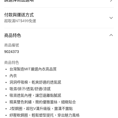
付款與運送方式
超取滿NT$499免運
付款方式
商品特色
信用卡一次付款
商品編號
超商取貨付款
9024373
LINE Pay
商品特色
Apple Pay
台灣製造MIT嚴選內衣高品質
內衣
街口支付
洞洞呼吸棉，乾爽舒適的透氣感
悠遊付
吸濕/排汗/透氣/舒適/涼感
吸濕透氣內裡，讓您遠離黏膩感
全盈+PAY
精美雙色刺繡，簡約優雅蕾絲，細緻貼合
大哥付你分期
J型鋼圈，超包V溝升級版，露溝不露點
相關說明
紓壓軟鋼圈，輕鬆塑型提托，穿出魅力風格