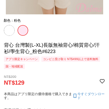
顏色：粉色
背心 台灣製(L-XL)長版無袖背心/棉質背心/汗
衫/學生背心_粉色#6223
アプリ限定キャンペーン
コンビニ受け取り NT$499以上で送料無料
国・地域配送
NT$200
NT$129
本商品はアプリ限定の優待価格で購入できま
今すぐダウンロー
す。
ド