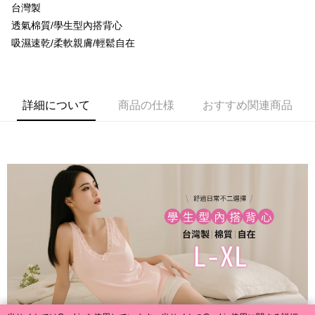
【OP Pay Later 使用説明】
台灣製
AFTEE代金後払い
1. 本サービスは台湾大哥大によって提供され、台湾大哥大のユーザーは追
透氣棉質/學生型內搭背心
加の申請なしで即時に利用可能です。
説明
吸濕速乾/柔軟親膚/輕鬆自在
2. 支払い方法で「OP Pay Later」を選択すると、注文が成立した後に自動
一、 AFTEE代金後払いについて
的に OP Pay Later の取引プロセスに移行し、携帯番号を確認後、分割払
Hami Point
1.お支払い方法でAFTEE代金後払いを選択すると、携帯電話認証ウィンド
いの回数や支払い期限を選択し、支払いを確認すると取引が完了します。
ウが表示されます。
説明
3. 実際の承認額、分割回数および費用については、後続の取引確認ページ
2.SMSで認証してお支払い手続を進めてください。
「Hami Point」為中華電信所提供之點數服務，可於會員專區綁定中華電信
を基準とします。
3.注文するときのお支払いは不要です。商品はご指定の住所に配送されま
ATM払い
詳細について
商品の仕様
おすすめ関連商品
會員帳號後，即可在購物車使用 Hami Point 折抵消費金額 (1點等於1元)。
4. 注文成立後30分以内に確認取引を行わない場合や審査が通過しない場
す。
合、注文は自動的にキャンセルされます。「転専審査」に未通過の状況が
4.ご注文が完了すると、携帯に支払い通知のSMSが届きます。アプリ会員
代金引換
発生した場合は、システムの評価基準に達していないことを意味し、評価
の場合は、AFTEE アプリプッシュ通知が届きます。
内容についての説明はいたしかねます。
5.商品受け取り時のお支払いは不要です。商品を確かめてから、SMSまた
配送方法
はアプリの通知に従って、4大コンビニ、またはATM/オンラインバンキン
グでお支払いください。
【支払い方法の説明】
全家取貨付款
1. 分割払いの金額は電信請求書に統合されず、「OP Pay Later」は毎月の
代金納付期限は最短で 14 日以内ですので、ご注意ください。AFTEE アプ
配送毎にNT$80、NT$499以上で送料無料
締め日後に支払いリマインダーのSMSを送信します。
リをダウンロードして AFTEE 会員になるとお支払い期限を最長 45 日以内
2. SMSのリンクを通じて請求書を開いた後、「コンビニバーコード／台湾
まで延長できます。
付款後全家取貨
大直営店舗／銀行振込／街口支払い／iPASS MONEY」などのチャネルで
支払いを選択できます。
配送毎にNT$80、NT$499以上で送料無料
お支払期限は、ショップが請求した期日と、AFTEEで延長できる日数をも
とに計算されます。AFTEEで注文すると、商品を受け取るまで支払い期限
【注意事項】
萊爾富取貨付款
を延長できますが、商品を期限内に受け取れない場合があります（例：予
1. 本サービスは「台湾大哥大株式会社」（以下「当社」といいます）によ
約商品や商品到着日が比較的遅い商品）。そのため、商品到着の有無に関
配送毎にNT$80、NT$799以上で送料無料
って提供され、ユーザーが取引時に本サービスを通じて商品やサービスを
わらず、AFTEEで指定された期限内にお支払いください。
購入できるようにし、店舗が売買／分割払い売買の債権を当社に譲渡した