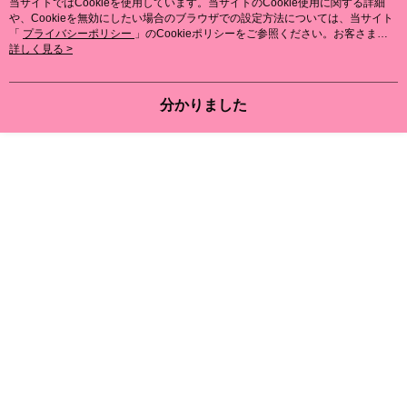
当サイトではCookieを使用しています。当サイトのCookie使用に関する詳細
付款後萊爾富取貨
後、契約に基づいて当社の請求書で帳款を支払うことになります。
二、支払い限度額
や、Cookieを無効にしたい場合のブラウザでの設定方法については、当サイト
2. 「OP Pay Later」を利用する契約関係の目的から、店舗はあなたの個人
配送毎にNT$80、NT$799以上で送料無料
1.初回 AFTEEを ご利用の際に、認証結果及び当社の審査の結果に基づ
「
プライバシーポリシー
」のCookieポリシーをご参照ください。お客さま
情報（名前、電話または住所を含む）を台湾大哥大に提供し、収集、処理
が、当サイトを引き続き使用される場合、当社がサイト利用規約のCookieポリ
詳しく見る >
き、限度額が設定されます。
および利用するために、当社があなた本人と分割請求書に必要な情報の確
シーに基づいてCookieを使用することに同意したものとみなします。
7-11取貨付款
2.決済金額は最低NT$20です。
認、照合および修正を行います。
3.現在、台湾の会員のみご利用いただけます。
配送毎にNT$80、NT$799以上で送料無料
3. 完全なユーザーサービス規約については、以下のリンクを参照してくだ
分かりました
さい：
https://oppay.tw/userRule
三、利用規約「AFTEE代金後払い」（以下当サービスという）はネットプ
付款後7-11取貨
ロテクションズ（以下 AFTEE という）が提供し、AFTEEが代金を徴収し
配送毎にNT$80、NT$799以上で送料無料
ます。当サービスご利用の際に提供しなければならない個人情報（注文者
の氏名、電話番号、受取人の氏名、電話番号、受取人住所を含むがこれに
限らない）は、AFTEEに渡され当サービスで必要な範囲内で利用されま
7-11取貨(快速到店)
す。AFTEEの個人情報の収集、処理、利用について、詳細はAFTEE公式ホ
配送毎にNT$90
ームページの『個人情報の収集、処理及び利用に関する声明』をご参照く
ださい（
https://aftee.tw/privacypolicy/
）。
宅配/離島不配送
AFTEEの初回ご利用の際に、審査を通過すれば、最高額がNT$10,000にな
配送毎にNT$80、NT$890以上で送料無料
ります。支払い期限を過ぎた場合、その金額に基づいて年利20%の遅延滞
納金が加算されます。未成年の利用者は、事前に法定代理人または後見人
黑貓貨到付款
の同意を得ればAFTEEをご利用いただけます。
配送毎にNT$120
個人情報の処理、利用について疑問がある、または関連する法律の権利を
國家/地區配送
送料を確認
行使したい場合は、ネットプロテクションズ
cs_tw@netprotections.co.jp
にご連絡ください。上記に示した個人情報を、必要な購入注文書とあわせ
てAFTEEにご提供いただく、またはAFTEEにあなたの個人情報の収集、処