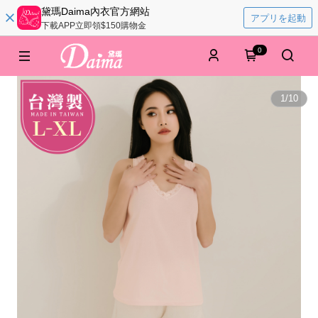
黛瑪Daima內衣官方網站
アプリを起動
下載APP立即領$150購物金
0
1
/
10