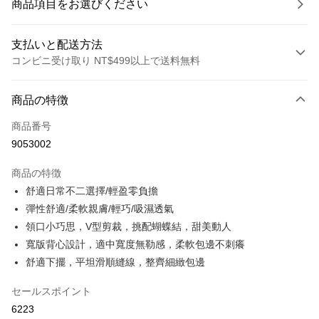
商品項目をお選びください
支払いと配送方法
コンビニ受け取り NT$499以上で送料無料
お支払い方法
商品の特徴
クレジットカード1回払い
商品番号
コンビニ店頭代金引換
9053002
LINE Pay
商品の特徴
Apple Pay
舒適日常不二選擇/輕盈零負擔
彈性舒適/柔軟親膚/輕巧/吸濕透氣
JKOPAY
領口小巧思，V型剪裁，挑配蝴蝶結，甜美動人
Easy Wallet
寬版背心設計，適中寬度無勒感，柔軟包邊不刺癢
舒適下擺，平坦滑順縫線，整齊細緻包邊
Plus Pay
OP Pay Later
セールスポイント
説明
6223