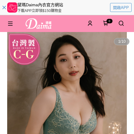
黛瑪Daima內衣官方網站
開啟APP
下載APP立即領$150購物金
0
1
/
10