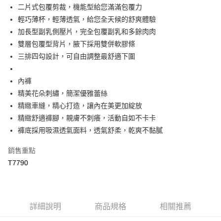
【大哥付你分期使用說明】
二片式包覆剪裁，機能型給您滿滿包覆力
AFTEE先享後付
1.本服務由台灣大哥大提供，台灣大哥大用戶可立即使用無須另外申請。
輕巧薄杯，輕薄透氣，給您全天候的舒爽體驗
2.付款方式選擇「大哥付你分期」，訂單成立後會自動跳轉到大哥付的交易
相關說明
流程，驗證手機門號後，選擇欲分期的期數、繳款截止日，確認付款後即完
加長型副乳側壓片，完全包覆副乳和多餘肉肉
【關於「AFTEE先享後付」】
成交易。
Hami Point
AFTEE先享後付是「在收到商品之後才付款」的支付方式。 讓您購物簡單
雙層包覆型背片，腋下採用雙併軟膠條
3.實際核准額度、可分期數及費用金額請依後續交易確認頁面所載為準。
便利好安心！
相關說明
4.訂單成立30分鐘內，如未前往確認交易或遇審核未通過，訂單將自動取
三排四勾設計，可自由調整最舒適下圍
１．簡單：不需註冊會員、不需綁卡、不需儲值。
「Hami Point」為中華電信所提供之點數服務，可於會員專區綁定中華電信
消。如遇「轉專審核」未通過狀況，表示未達大哥付你分期系統評分，恕無
２．便利：只要手機號碼，簡訊認證，即可結帳。
ATM付款
會員帳號後，即可在購物車使用 Hami Point 折抵消費金額 (1點等於1元)。
法說明評估內容。
３．安心：先確認商品／服務後，再付款。
內褲
【繳款方式說明】
貨到付款
1.分期款項不併入電信帳單，「大哥付你分期」於每月結算日後寄送繳費提
精美花朵刺繡，簡潔優雅蕾絲
【「AFTEE先享後付」結帳流程】
醒簡訊。
１．於結帳方式選擇「AFTEE先享後付」後，將跳轉至「AFTEE先享後付」
精緻車縫，精心打造，讓內在美更加綻放
2.透過簡訊連結打開帳單後，可選擇「超商條碼／台灣大直營門市／銀行轉
結帳頁面，進行簡訊認證並確認金額後，即可完成結帳。
運送方式
帳／街口支付／iPASS MONEY」等通路繳費。
精緻舒適褲腳，親膚不刺癢，活動自如不卡卡
２．訂單成立數日內，您將收到繳費通知簡訊。
全家取貨付款
褲底採用吸濕透氣面料，透氣舒柔，乾爽不黏膩
３．收到繳費通知簡訊後14天內，點擊此簡訊中的連結，可透過四大超商／
【注意事項】
ATM／網路銀行／等多元方式進行付款，方視為交易完成。
每筆NT$80，滿NT$499(含以上)免運費
1.本服務係由「台灣大哥大股份有限公司」（以下簡稱本公司）所提供，讓
※ 請注意：結帳手續完成當下不需立刻繳費，但若您需要取消訂單，請聯絡
銷售重點
用戶於交易時，得透過本服務購買商品或服務，並由商店將買賣／分期付款
購買商品的店家。未經商家同意取消之訂單仍視為有效，需透過AFTEE先享
付款後全家取貨
買賣價金債權讓與本公司後，依約使用本公司帳單繳交帳款。
T7790
後付繳納相關費用。
2.基於同意付款使用「大哥付你分期」之契約關係目的，商店將以您的個人
每筆NT$80，滿NT$499(含以上)免運費
※ 交易是否成功請以「AFTEE先享後付 」之結帳頁面顯示為準，若有關於
資料（包含姓名、電話或地址）提供予台灣大哥大進項蒐集、處理及利用，
是否繳費成功／繳費後需取消欲退款等相關疑問，請聯繫「AFTEE先享後付
由本公司與您本人進行分期帳單所需資料之確認、核對及更正。
萊爾富取貨付款
客戶支援中心」
https://netprotections.freshdesk.com/support/home
3.完整用戶服務條款，請詳閱以下連結：
https://oppay.tw/userRule
每筆NT$80，滿NT$799(含以上)免運費
詳細說明
商品規格
相關推薦
【注意事項】
１．透過由恩沛科技股份有限公司提供之「AFTEE先享後付」服務完成之交