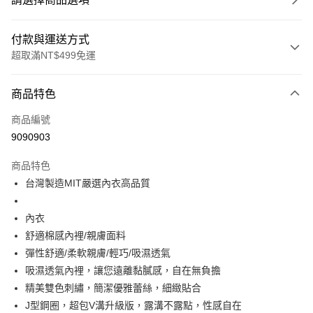
付款與運送方式
超取滿NT$499免運
付款方式
商品特色
信用卡一次付款
商品編號
超商取貨付款
9090903
LINE Pay
商品特色
Apple Pay
台灣製造MIT嚴選內衣高品質
街口支付
內衣
悠遊付
舒適棉感內裡/親膚面料
彈性舒適/柔軟親膚/輕巧/吸濕透氣
全盈+PAY
吸濕透氣內裡，讓您遠離黏膩感，自在無負擔
大哥付你分期
精美雙色刺繡，簡潔優雅蕾絲，細緻貼合
相關說明
J型鋼圈，超包V溝升級版，露溝不露點，性感自在