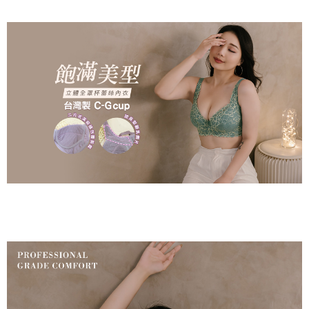
付款後萊爾富取貨
易，需依本服務之必要範圍內提供個人資料，並將交易相關給付款項請求債
每筆NT$80，滿NT$799(含以上)免運費
權轉讓予恩沛科技股份有限公司。
２．關於個人資料處理事宜，請瀏覽以下網址：
https://aftee.tw/terms/#terms3
7-11取貨付款
３．未成年的使用者請事先徵得法定代理人或監護人之同意方可使用
每筆NT$80，滿NT$799(含以上)免運費
「AFTEE先享後付」，若未經同意申辦者引起之損失，本公司不負相關責
任。
付款後7-11取貨
４．使用「AFTEE先享後付」時，將依據個別帳號之用戶狀況，依本公司即
時審查核予不同之上限額度；若仍有額度不足之情形，本公司將視審查結果
每筆NT$80，滿NT$799(含以上)免運費
請求用戶進行身份認證。
５．嚴禁一人註冊多個帳號或使用他人資訊註冊。若發現惡意使用之情形，
7-11取貨(快速到店)
恩沛科技股份有限公司將有權停止該用戶之使用額度並採取法律行動。
每筆NT$90
宅配/離島不配送
每筆NT$80，滿NT$890(含以上)免運費
黑貓貨到付款
每筆NT$120
國家/地區配送
查看運費