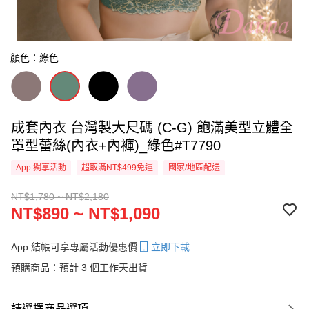
顏色：綠色
成套內衣 台灣製大尺碼 (C-G) 飽滿美型立體全
罩型蕾絲(內衣+內褲)_綠色#T7790
App 獨享活動
超取滿NT$499免運
國家/地區配送
NT$1,780 ~ NT$2,180
NT$890 ~ NT$1,090
App 結帳可享專屬活動優惠價
立即下載
預購商品：預計 3 個工作天出貨
請選擇商品選項