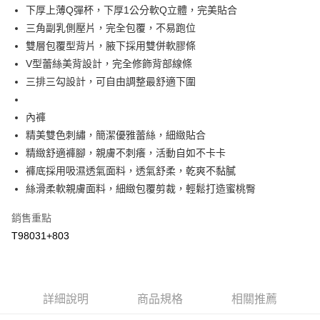
【大哥付你分期使用說明】
下厚上薄Q彈杯，下厚1公分軟Q立體，完美貼合
AFTEE先享後付
1.本服務由台灣大哥大提供，台灣大哥大用戶可立即使用無須另外申請。
三角副乳側壓片，完全包覆，不易跑位
2.付款方式選擇「大哥付你分期」，訂單成立後會自動跳轉到大哥付的交易
相關說明
流程，驗證手機門號後，選擇欲分期的期數、繳款截止日，確認付款後即完
雙層包覆型背片，腋下採用雙併軟膠條
【關於「AFTEE先享後付」】
成交易。
Hami Point
AFTEE先享後付是「在收到商品之後才付款」的支付方式。 讓您購物簡單
V型蕾絲美背設計，完全修飾背部線條
3.實際核准額度、可分期數及費用金額請依後續交易確認頁面所載為準。
便利好安心！
相關說明
4.訂單成立30分鐘內，如未前往確認交易或遇審核未通過，訂單將自動取
三排三勾設計，可自由調整最舒適下圍
１．簡單：不需註冊會員、不需綁卡、不需儲值。
「Hami Point」為中華電信所提供之點數服務，可於會員專區綁定中華電信
消。如遇「轉專審核」未通過狀況，表示未達大哥付你分期系統評分，恕無
２．便利：只要手機號碼，簡訊認證，即可結帳。
ATM付款
會員帳號後，即可在購物車使用 Hami Point 折抵消費金額 (1點等於1元)。
法說明評估內容。
３．安心：先確認商品／服務後，再付款。
內褲
【繳款方式說明】
貨到付款
1.分期款項不併入電信帳單，「大哥付你分期」於每月結算日後寄送繳費提
精美雙色刺繡，簡潔優雅蕾絲，細緻貼合
【「AFTEE先享後付」結帳流程】
醒簡訊。
１．於結帳方式選擇「AFTEE先享後付」後，將跳轉至「AFTEE先享後付」
精緻舒適褲腳，親膚不刺癢，活動自如不卡卡
2.透過簡訊連結打開帳單後，可選擇「超商條碼／台灣大直營門市／銀行轉
結帳頁面，進行簡訊認證並確認金額後，即可完成結帳。
運送方式
帳／街口支付／iPASS MONEY」等通路繳費。
褲底採用吸濕透氣面料，透氣舒柔，乾爽不黏膩
２．訂單成立數日內，您將收到繳費通知簡訊。
全家取貨付款
絲滑柔軟親膚面料，細緻包覆剪裁，輕鬆打造蜜桃臀
３．收到繳費通知簡訊後14天內，點擊此簡訊中的連結，可透過四大超商／
【注意事項】
ATM／網路銀行／等多元方式進行付款，方視為交易完成。
每筆NT$80，滿NT$499(含以上)免運費
1.本服務係由「台灣大哥大股份有限公司」（以下簡稱本公司）所提供，讓
※ 請注意：結帳手續完成當下不需立刻繳費，但若您需要取消訂單，請聯絡
銷售重點
用戶於交易時，得透過本服務購買商品或服務，並由商店將買賣／分期付款
購買商品的店家。未經商家同意取消之訂單仍視為有效，需透過AFTEE先享
付款後全家取貨
買賣價金債權讓與本公司後，依約使用本公司帳單繳交帳款。
T98031+803
後付繳納相關費用。
2.基於同意付款使用「大哥付你分期」之契約關係目的，商店將以您的個人
每筆NT$80，滿NT$499(含以上)免運費
※ 交易是否成功請以「AFTEE先享後付 」之結帳頁面顯示為準，若有關於
資料（包含姓名、電話或地址）提供予台灣大哥大進項蒐集、處理及利用，
是否繳費成功／繳費後需取消欲退款等相關疑問，請聯繫「AFTEE先享後付
由本公司與您本人進行分期帳單所需資料之確認、核對及更正。
萊爾富取貨付款
客戶支援中心」
https://netprotections.freshdesk.com/support/home
3.完整用戶服務條款，請詳閱以下連結：
https://oppay.tw/userRule
每筆NT$80，滿NT$799(含以上)免運費
詳細說明
商品規格
相關推薦
【注意事項】
１．透過由恩沛科技股份有限公司提供之「AFTEE先享後付」服務完成之交