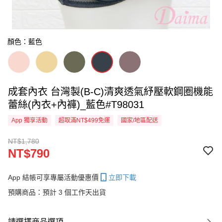
顏色：藍色
成套內衣 台灣製(B-C)清爽透氣紓壓軟鋼圈機能
蕾絲(內衣+內褲)_藍色#T98031
App 獨享活動
超取滿NT$499免運
國家/地區配送
NT$1,780
NT$790
App 結帳可享專屬活動優惠價
立即下載
預購商品：預計 3 個工作天出貨
請選擇商品選項