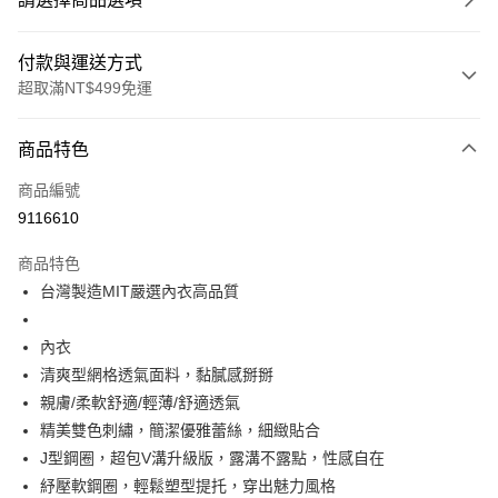
付款與運送方式
超取滿NT$499免運
付款方式
商品特色
信用卡一次付款
商品編號
超商取貨付款
9116610
LINE Pay
商品特色
Apple Pay
台灣製造MIT嚴選內衣高品質
街口支付
內衣
悠遊付
清爽型網格透氣面料，黏膩感掰掰
親膚/柔軟舒適/輕薄/舒適透氣
全盈+PAY
精美雙色刺繡，簡潔優雅蕾絲，細緻貼合
大哥付你分期
J型鋼圈，超包V溝升級版，露溝不露點，性感自在
相關說明
紓壓軟鋼圈，輕鬆塑型提托，穿出魅力風格