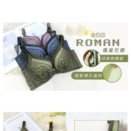
付款後萊爾富取貨
易，需依本服務之必要範圍內提供個人資料，並將交易相關給付款項請求債
每筆NT$80，滿NT$799(含以上)免運費
權轉讓予恩沛科技股份有限公司。
２．關於個人資料處理事宜，請瀏覽以下網址：
https://aftee.tw/terms/#terms3
7-11取貨付款
３．未成年的使用者請事先徵得法定代理人或監護人之同意方可使用
每筆NT$80，滿NT$799(含以上)免運費
「AFTEE先享後付」，若未經同意申辦者引起之損失，本公司不負相關責
任。
付款後7-11取貨
４．使用「AFTEE先享後付」時，將依據個別帳號之用戶狀況，依本公司即
時審查核予不同之上限額度；若仍有額度不足之情形，本公司將視審查結果
每筆NT$80，滿NT$799(含以上)免運費
請求用戶進行身份認證。
５．嚴禁一人註冊多個帳號或使用他人資訊註冊。若發現惡意使用之情形，
7-11取貨(快速到店)
恩沛科技股份有限公司將有權停止該用戶之使用額度並採取法律行動。
每筆NT$90
宅配/離島不配送
每筆NT$80，滿NT$890(含以上)免運費
黑貓貨到付款
每筆NT$120
國家/地區配送
查看運費