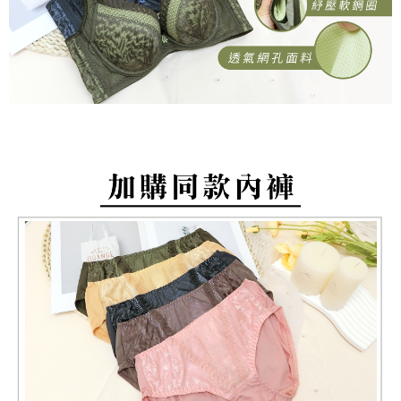
付款後萊爾富取貨
易，需依本服務之必要範圍內提供個人資料，並將交易相關給付款項請求債
每筆NT$80，滿NT$799(含以上)免運費
權轉讓予恩沛科技股份有限公司。
２．關於個人資料處理事宜，請瀏覽以下網址：
https://aftee.tw/terms/#terms3
7-11取貨付款
３．未成年的使用者請事先徵得法定代理人或監護人之同意方可使用
每筆NT$80，滿NT$799(含以上)免運費
「AFTEE先享後付」，若未經同意申辦者引起之損失，本公司不負相關責
任。
付款後7-11取貨
４．使用「AFTEE先享後付」時，將依據個別帳號之用戶狀況，依本公司即
時審查核予不同之上限額度；若仍有額度不足之情形，本公司將視審查結果
每筆NT$80，滿NT$799(含以上)免運費
請求用戶進行身份認證。
５．嚴禁一人註冊多個帳號或使用他人資訊註冊。若發現惡意使用之情形，
7-11取貨(快速到店)
恩沛科技股份有限公司將有權停止該用戶之使用額度並採取法律行動。
每筆NT$90
宅配/離島不配送
每筆NT$80，滿NT$890(含以上)免運費
黑貓貨到付款
每筆NT$120
國家/地區配送
查看運費