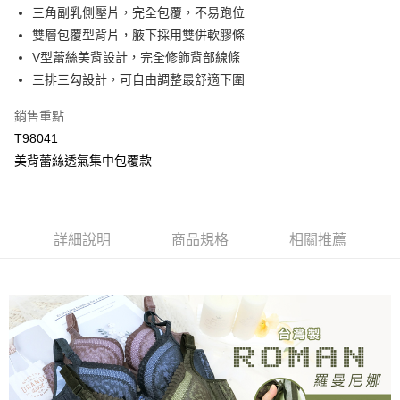
【大哥付你分期使用說明】
三角副乳側壓片，完全包覆，不易跑位
AFTEE先享後付
1.本服務由台灣大哥大提供，台灣大哥大用戶可立即使用無須另外申請。
雙層包覆型背片，腋下採用雙併軟膠條
2.付款方式選擇「大哥付你分期」，訂單成立後會自動跳轉到大哥付的交易
相關說明
流程，驗證手機門號後，選擇欲分期的期數、繳款截止日，確認付款後即完
V型蕾絲美背設計，完全修飾背部線條
【關於「AFTEE先享後付」】
成交易。
Hami Point
AFTEE先享後付是「在收到商品之後才付款」的支付方式。 讓您購物簡單
三排三勾設計，可自由調整最舒適下圍
3.實際核准額度、可分期數及費用金額請依後續交易確認頁面所載為準。
便利好安心！
相關說明
4.訂單成立30分鐘內，如未前往確認交易或遇審核未通過，訂單將自動取
１．簡單：不需註冊會員、不需綁卡、不需儲值。
「Hami Point」為中華電信所提供之點數服務，可於會員專區綁定中華電信
銷售重點
消。如遇「轉專審核」未通過狀況，表示未達大哥付你分期系統評分，恕無
２．便利：只要手機號碼，簡訊認證，即可結帳。
ATM付款
會員帳號後，即可在購物車使用 Hami Point 折抵消費金額 (1點等於1元)。
法說明評估內容。
T98041
３．安心：先確認商品／服務後，再付款。
【繳款方式說明】
貨到付款
美背蕾絲透氣集中包覆款
1.分期款項不併入電信帳單，「大哥付你分期」於每月結算日後寄送繳費提
【「AFTEE先享後付」結帳流程】
醒簡訊。
１．於結帳方式選擇「AFTEE先享後付」後，將跳轉至「AFTEE先享後付」
2.透過簡訊連結打開帳單後，可選擇「超商條碼／台灣大直營門市／銀行轉
結帳頁面，進行簡訊認證並確認金額後，即可完成結帳。
運送方式
帳／街口支付／iPASS MONEY」等通路繳費。
２．訂單成立數日內，您將收到繳費通知簡訊。
全家取貨付款
３．收到繳費通知簡訊後14天內，點擊此簡訊中的連結，可透過四大超商／
詳細說明
商品規格
相關推薦
【注意事項】
ATM／網路銀行／等多元方式進行付款，方視為交易完成。
每筆NT$80，滿NT$499(含以上)免運費
1.本服務係由「台灣大哥大股份有限公司」（以下簡稱本公司）所提供，讓
※ 請注意：結帳手續完成當下不需立刻繳費，但若您需要取消訂單，請聯絡
用戶於交易時，得透過本服務購買商品或服務，並由商店將買賣／分期付款
購買商品的店家。未經商家同意取消之訂單仍視為有效，需透過AFTEE先享
付款後全家取貨
買賣價金債權讓與本公司後，依約使用本公司帳單繳交帳款。
後付繳納相關費用。
2.基於同意付款使用「大哥付你分期」之契約關係目的，商店將以您的個人
每筆NT$80，滿NT$499(含以上)免運費
※ 交易是否成功請以「AFTEE先享後付 」之結帳頁面顯示為準，若有關於
資料（包含姓名、電話或地址）提供予台灣大哥大進項蒐集、處理及利用，
是否繳費成功／繳費後需取消欲退款等相關疑問，請聯繫「AFTEE先享後付
由本公司與您本人進行分期帳單所需資料之確認、核對及更正。
萊爾富取貨付款
客戶支援中心」
https://netprotections.freshdesk.com/support/home
3.完整用戶服務條款，請詳閱以下連結：
https://oppay.tw/userRule
每筆NT$80，滿NT$799(含以上)免運費
【注意事項】
１．透過由恩沛科技股份有限公司提供之「AFTEE先享後付」服務完成之交