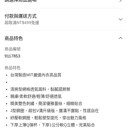
付款與運送方式
超取滿NT$499免運
付款方式
商品特色
信用卡一次付款
商品編號
超商取貨付款
9117853
LINE Pay
商品特色
Apple Pay
台灣製造MIT嚴選內衣高品質
街口支付
清爽型網格透氣面料，黏膩感掰掰
悠遊付
親膚/柔軟舒適/輕薄/舒適透氣
精美雙色刺繡，簡潔優雅蕾絲，細緻貼合
全盈+PAY
J型鋼圈，超包V溝升級版，露溝不露點，性感自在
大哥付你分期
紓壓軟鋼圈，輕鬆塑型提托，穿出魅力風格
相關說明
下厚上薄Q彈杯，下厚1公分軟Q立體，完美貼合