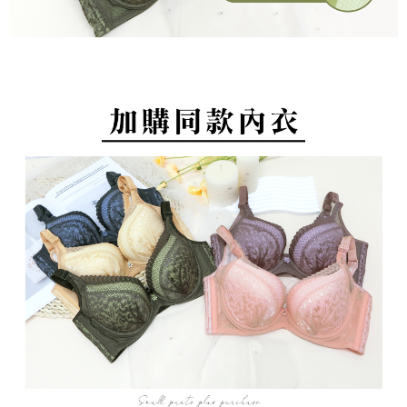
付款後萊爾富取貨
易，需依本服務之必要範圍內提供個人資料，並將交易相關給付款項請求債
每筆NT$80，滿NT$799(含以上)免運費
權轉讓予恩沛科技股份有限公司。
２．關於個人資料處理事宜，請瀏覽以下網址：
https://aftee.tw/terms/#terms3
7-11取貨付款
３．未成年的使用者請事先徵得法定代理人或監護人之同意方可使用
每筆NT$80，滿NT$799(含以上)免運費
「AFTEE先享後付」，若未經同意申辦者引起之損失，本公司不負相關責
任。
付款後7-11取貨
４．使用「AFTEE先享後付」時，將依據個別帳號之用戶狀況，依本公司即
時審查核予不同之上限額度；若仍有額度不足之情形，本公司將視審查結果
每筆NT$80，滿NT$799(含以上)免運費
請求用戶進行身份認證。
５．嚴禁一人註冊多個帳號或使用他人資訊註冊。若發現惡意使用之情形，
7-11取貨(快速到店)
恩沛科技股份有限公司將有權停止該用戶之使用額度並採取法律行動。
每筆NT$90
宅配/離島不配送
每筆NT$80，滿NT$890(含以上)免運費
黑貓貨到付款
每筆NT$120
國家/地區配送
查看運費