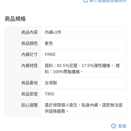
顯示電腦版詳細說明
商品規格
商品內容
內褲x1件
商品顏色
紫色
內褲尺寸
FREE
內褲材質
面料：82.5％尼龍、17.5％彈性纖維。 裡
料：100%聚酯纖維。
商品產地
台灣製
商品型號
T802
貼心提醒
基於保障個人衛生，貼身內褲，請恕無法提
供退換服務。
客服