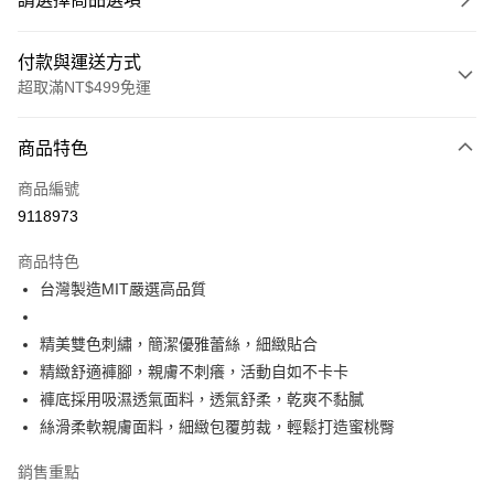
付款與運送方式
超取滿NT$499免運
付款方式
商品特色
信用卡一次付款
商品編號
超商取貨付款
9118973
LINE Pay
商品特色
Apple Pay
台灣製造MIT嚴選高品質
街口支付
精美雙色刺繡，簡潔優雅蕾絲，細緻貼合
悠遊付
精緻舒適褲腳，親膚不刺癢，活動自如不卡卡
褲底採用吸濕透氣面料，透氣舒柔，乾爽不黏膩
全盈+PAY
絲滑柔軟親膚面料，細緻包覆剪裁，輕鬆打造蜜桃臀
大哥付你分期
銷售重點
相關說明