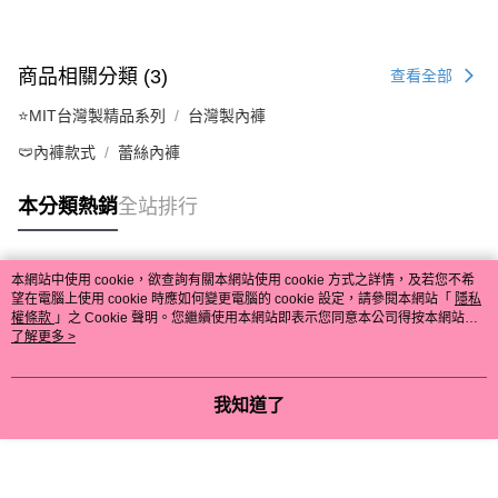
商品相關分類 (3)
查看全部
⭐MIT台灣製精品系列
台灣製內褲
🩲內褲款式
蕾絲內褲
本分類熱銷
全站排行
本網站中使用 cookie，欲查詢有關本網站使用 cookie 方式之詳情，及若您不希
熱門標籤
望在電腦上使用 cookie 時應如何變更電腦的 cookie 設定，請參閱本網站「
隱私
權條款
」之 Cookie 聲明。您繼續使用本網站即表示您同意本公司得按本網站使
用條款之 Cookie 聲明使用 cookie。
了解更多 >
我知道了