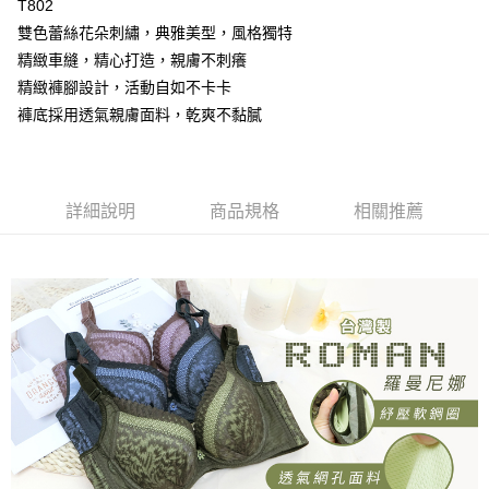
T802
【大哥付你分期使用說明】
AFTEE先享後付
1.本服務由台灣大哥大提供，台灣大哥大用戶可立即使用無須另外申請。
雙色蕾絲花朵刺繡，典雅美型，風格獨特
2.付款方式選擇「大哥付你分期」，訂單成立後會自動跳轉到大哥付的交易
相關說明
精緻車縫，精心打造，親膚不刺癢
流程，驗證手機門號後，選擇欲分期的期數、繳款截止日，確認付款後即完
【關於「AFTEE先享後付」】
成交易。
精緻褲腳設計，活動自如不卡卡
Hami Point
AFTEE先享後付是「在收到商品之後才付款」的支付方式。 讓您購物簡單
3.實際核准額度、可分期數及費用金額請依後續交易確認頁面所載為準。
便利好安心！
褲底採用透氣親膚面料，乾爽不黏膩
相關說明
4.訂單成立30分鐘內，如未前往確認交易或遇審核未通過，訂單將自動取
１．簡單：不需註冊會員、不需綁卡、不需儲值。
「Hami Point」為中華電信所提供之點數服務，可於會員專區綁定中華電信
消。如遇「轉專審核」未通過狀況，表示未達大哥付你分期系統評分，恕無
２．便利：只要手機號碼，簡訊認證，即可結帳。
ATM付款
會員帳號後，即可在購物車使用 Hami Point 折抵消費金額 (1點等於1元)。
法說明評估內容。
３．安心：先確認商品／服務後，再付款。
【繳款方式說明】
貨到付款
1.分期款項不併入電信帳單，「大哥付你分期」於每月結算日後寄送繳費提
【「AFTEE先享後付」結帳流程】
詳細說明
商品規格
相關推薦
醒簡訊。
１．於結帳方式選擇「AFTEE先享後付」後，將跳轉至「AFTEE先享後付」
2.透過簡訊連結打開帳單後，可選擇「超商條碼／台灣大直營門市／銀行轉
結帳頁面，進行簡訊認證並確認金額後，即可完成結帳。
運送方式
帳／街口支付／iPASS MONEY」等通路繳費。
２．訂單成立數日內，您將收到繳費通知簡訊。
全家取貨付款
３．收到繳費通知簡訊後14天內，點擊此簡訊中的連結，可透過四大超商／
【注意事項】
ATM／網路銀行／等多元方式進行付款，方視為交易完成。
每筆NT$80，滿NT$499(含以上)免運費
1.本服務係由「台灣大哥大股份有限公司」（以下簡稱本公司）所提供，讓
※ 請注意：結帳手續完成當下不需立刻繳費，但若您需要取消訂單，請聯絡
用戶於交易時，得透過本服務購買商品或服務，並由商店將買賣／分期付款
購買商品的店家。未經商家同意取消之訂單仍視為有效，需透過AFTEE先享
付款後全家取貨
買賣價金債權讓與本公司後，依約使用本公司帳單繳交帳款。
後付繳納相關費用。
2.基於同意付款使用「大哥付你分期」之契約關係目的，商店將以您的個人
每筆NT$80，滿NT$499(含以上)免運費
※ 交易是否成功請以「AFTEE先享後付 」之結帳頁面顯示為準，若有關於
資料（包含姓名、電話或地址）提供予台灣大哥大進項蒐集、處理及利用，
是否繳費成功／繳費後需取消欲退款等相關疑問，請聯繫「AFTEE先享後付
由本公司與您本人進行分期帳單所需資料之確認、核對及更正。
萊爾富取貨付款
客戶支援中心」
https://netprotections.freshdesk.com/support/home
3.完整用戶服務條款，請詳閱以下連結：
https://oppay.tw/userRule
每筆NT$80，滿NT$799(含以上)免運費
【注意事項】
１．透過由恩沛科技股份有限公司提供之「AFTEE先享後付」服務完成之交