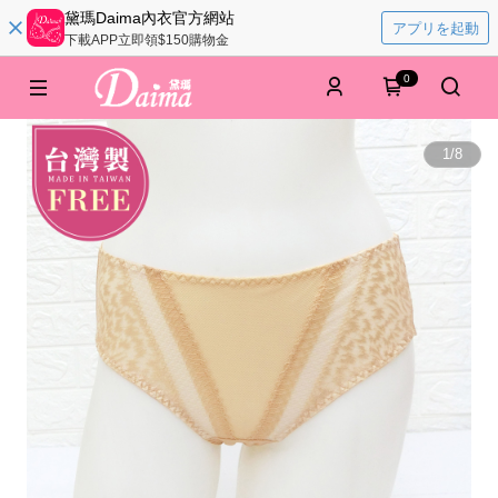
黛瑪Daima內衣官方網站
アプリを起動
下載APP立即領$150購物金
0
1
/
8