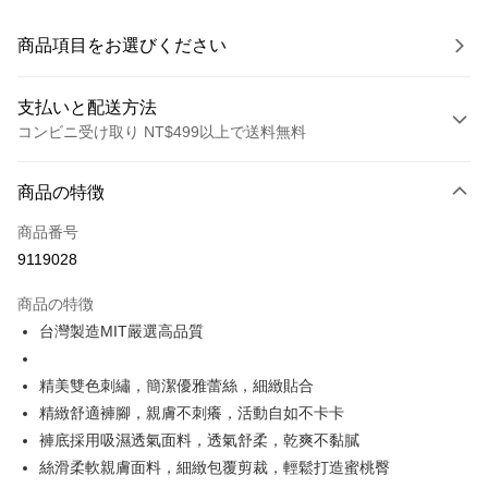
商品項目をお選びください
支払いと配送方法
コンビニ受け取り NT$499以上で送料無料
お支払い方法
商品の特徴
クレジットカード1回払い
商品番号
コンビニ店頭代金引換
9119028
LINE Pay
商品の特徴
Apple Pay
台灣製造MIT嚴選高品質
JKOPAY
精美雙色刺繡，簡潔優雅蕾絲，細緻貼合
Easy Wallet
精緻舒適褲腳，親膚不刺癢，活動自如不卡卡
褲底採用吸濕透氣面料，透氣舒柔，乾爽不黏膩
Plus Pay
絲滑柔軟親膚面料，細緻包覆剪裁，輕鬆打造蜜桃臀
OP Pay Later