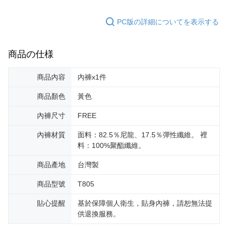
PC版の詳細についてを表示する
商品の仕様
商品內容
內褲x1件
商品顏色
黃色
內褲尺寸
FREE
內褲材質
面料：82.5％尼龍、17.5％彈性纖維。 裡
料：100%聚酯纖維。
商品產地
台灣製
商品型號
T805
貼心提醒
基於保障個人衛生，貼身內褲，請恕無法提
供退換服務。