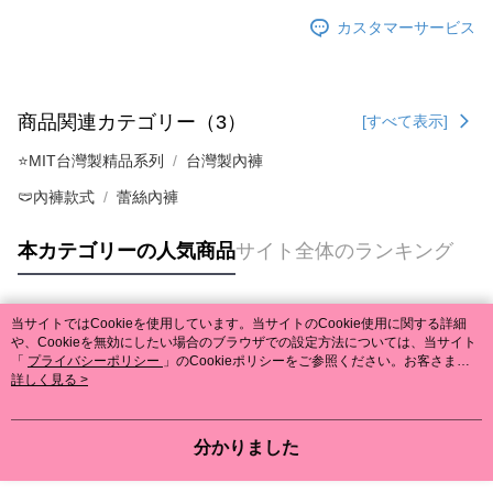
カスタマーサービス
商品関連カテゴリー（3）
[すべて表示]
⭐MIT台灣製精品系列
台灣製內褲
🩲內褲款式
蕾絲內褲
本カテゴリーの人気商品
サイト全体のランキング
当サイトではCookieを使用しています。当サイトのCookie使用に関する詳細
人気タグ
や、Cookieを無効にしたい場合のブラウザでの設定方法については、当サイト
「
プライバシーポリシー
」のCookieポリシーをご参照ください。お客さま
が、当サイトを引き続き使用される場合、当社がサイト利用規約のCookieポリ
詳しく見る >
シーに基づいてCookieを使用することに同意したものとみなします。
分かりました