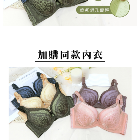
約商品や商品到着日が比較的遅い商品）。そのため、商品到着の有無に関
配送毎にNT$80、NT$799以上で送料無料
って提供され、ユーザーが取引時に本サービスを通じて商品やサービスを
わらず、AFTEEで指定された期限内にお支払いください。
購入できるようにし、店舗が売買／分割払い売買の債権を当社に譲渡した
付款後萊爾富取貨
後、契約に基づいて当社の請求書で帳款を支払うことになります。
二、支払い限度額
2. 「OP Pay Later」を利用する契約関係の目的から、店舗はあなたの個人
配送毎にNT$80、NT$799以上で送料無料
1.初回 AFTEEを ご利用の際に、認証結果及び当社の審査の結果に基づ
情報（名前、電話または住所を含む）を台湾大哥大に提供し、収集、処理
き、限度額が設定されます。
および利用するために、当社があなた本人と分割請求書に必要な情報の確
7-11取貨付款
2.決済金額は最低NT$20です。
認、照合および修正を行います。
3.現在、台湾の会員のみご利用いただけます。
配送毎にNT$80、NT$799以上で送料無料
3. 完全なユーザーサービス規約については、以下のリンクを参照してくだ
さい：
https://oppay.tw/userRule
三、利用規約「AFTEE代金後払い」（以下当サービスという）はネットプ
付款後7-11取貨
ロテクションズ（以下 AFTEE という）が提供し、AFTEEが代金を徴収し
配送毎にNT$80、NT$799以上で送料無料
ます。当サービスご利用の際に提供しなければならない個人情報（注文者
の氏名、電話番号、受取人の氏名、電話番号、受取人住所を含むがこれに
限らない）は、AFTEEに渡され当サービスで必要な範囲内で利用されま
7-11取貨(快速到店)
す。AFTEEの個人情報の収集、処理、利用について、詳細はAFTEE公式ホ
配送毎にNT$90
ームページの『個人情報の収集、処理及び利用に関する声明』をご参照く
ださい（
https://aftee.tw/privacypolicy/
）。
宅配/離島不配送
AFTEEの初回ご利用の際に、審査を通過すれば、最高額がNT$10,000にな
配送毎にNT$80、NT$890以上で送料無料
ります。支払い期限を過ぎた場合、その金額に基づいて年利20%の遅延滞
納金が加算されます。未成年の利用者は、事前に法定代理人または後見人
黑貓貨到付款
の同意を得ればAFTEEをご利用いただけます。
配送毎にNT$120
個人情報の処理、利用について疑問がある、または関連する法律の権利を
國家/地區配送
送料を確認
行使したい場合は、ネットプロテクションズ
cs_tw@netprotections.co.jp