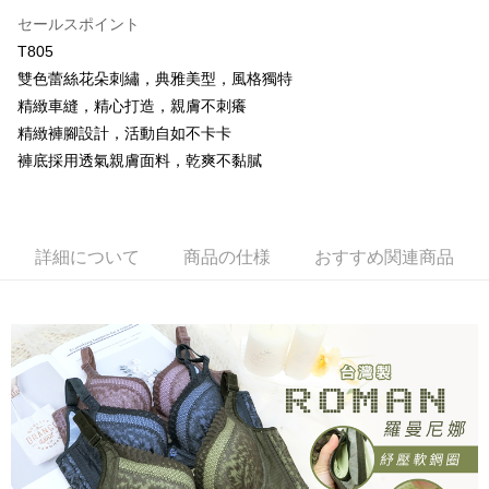
説明
セールスポイント
【OP Pay Later 使用説明】
T805
AFTEE代金後払い
1. 本サービスは台湾大哥大によって提供され、台湾大哥大のユーザーは追
雙色蕾絲花朵刺繡，典雅美型，風格獨特
加の申請なしで即時に利用可能です。
説明
精緻車縫，精心打造，親膚不刺癢
2. 支払い方法で「OP Pay Later」を選択すると、注文が成立した後に自動
一、 AFTEE代金後払いについて
的に OP Pay Later の取引プロセスに移行し、携帯番号を確認後、分割払
Hami Point
精緻褲腳設計，活動自如不卡卡
1.お支払い方法でAFTEE代金後払いを選択すると、携帯電話認証ウィンド
いの回数や支払い期限を選択し、支払いを確認すると取引が完了します。
ウが表示されます。
説明
褲底採用透氣親膚面料，乾爽不黏膩
3. 実際の承認額、分割回数および費用については、後続の取引確認ページ
2.SMSで認証してお支払い手続を進めてください。
「Hami Point」為中華電信所提供之點數服務，可於會員專區綁定中華電信
を基準とします。
3.注文するときのお支払いは不要です。商品はご指定の住所に配送されま
ATM払い
會員帳號後，即可在購物車使用 Hami Point 折抵消費金額 (1點等於1元)。
4. 注文成立後30分以内に確認取引を行わない場合や審査が通過しない場
す。
合、注文は自動的にキャンセルされます。「転専審査」に未通過の状況が
4.ご注文が完了すると、携帯に支払い通知のSMSが届きます。アプリ会員
代金引換
発生した場合は、システムの評価基準に達していないことを意味し、評価
の場合は、AFTEE アプリプッシュ通知が届きます。
詳細について
商品の仕様
おすすめ関連商品
内容についての説明はいたしかねます。
5.商品受け取り時のお支払いは不要です。商品を確かめてから、SMSまた
配送方法
はアプリの通知に従って、4大コンビニ、またはATM/オンラインバンキン
グでお支払いください。
【支払い方法の説明】
全家取貨付款
1. 分割払いの金額は電信請求書に統合されず、「OP Pay Later」は毎月の
代金納付期限は最短で 14 日以内ですので、ご注意ください。AFTEE アプ
配送毎にNT$80、NT$499以上で送料無料
締め日後に支払いリマインダーのSMSを送信します。
リをダウンロードして AFTEE 会員になるとお支払い期限を最長 45 日以内
2. SMSのリンクを通じて請求書を開いた後、「コンビニバーコード／台湾
まで延長できます。
付款後全家取貨
大直営店舗／銀行振込／街口支払い／iPASS MONEY」などのチャネルで
支払いを選択できます。
配送毎にNT$80、NT$499以上で送料無料
お支払期限は、ショップが請求した期日と、AFTEEで延長できる日数をも
とに計算されます。AFTEEで注文すると、商品を受け取るまで支払い期限
【注意事項】
萊爾富取貨付款
を延長できますが、商品を期限内に受け取れない場合があります（例：予
1. 本サービスは「台湾大哥大株式会社」（以下「当社」といいます）によ