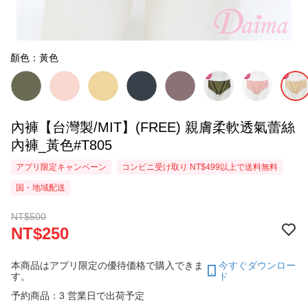
顏色：黃色
內褲【台灣製/MIT】(FREE) 親膚柔軟透氣蕾絲
內褲_黃色#T805
アプリ限定キャンペーン
コンビニ受け取り NT$499以上で送料無料
国・地域配送
NT$500
NT$250
本商品はアプリ限定の優待価格で購入できま
今すぐダウンロー
す。
ド
予約商品：3 営業日で出荷予定