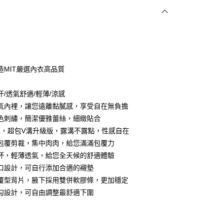
次付款
付款
造MIT嚴選內衣高品質
汗/透氣舒適/輕薄/涼感
氣內裡，讓您遠離黏膩感，享受自在無負擔
色刺繡，簡潔優雅蕾絲，細緻貼合
圈，超包V溝升級版，露溝不露點，性感自在
包覆剪裁，集中肉肉，給您滿滿包覆力
杯，輕薄透氣，給您全天候的舒適體驗
分期
口設計，可自行添加合適的襯墊
你分期使用說明】
覆型背片，腋下採用雙併軟膠條，更加穩定
享後付
由台灣大哥大提供，台灣大哥大用戶可立即使用無須另外申請。
勾設計，可自由調整最舒適下圍
式選擇「大哥付你分期」，訂單成立後會自動跳轉到大哥付的交易
證手機門號後，選擇欲分期的期數、繳款截止日，確認付款後即
FTEE先享後付」】
t
。
先享後付是「在收到商品之後才付款」的支付方式。 讓您購物簡單