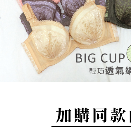
「AFTE
每筆NT$8
任。
４．使用「
付款後7-1
即時審查
每筆NT$8
結果請求
５．嚴禁
形，恩沛
7-11取貨
動。
每筆NT$9
宅配/離島
每筆NT$8
黑貓貨到
每筆NT$1
國家/地區