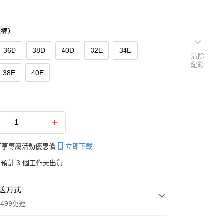
配褲）
36D
38D
40D
32E
34E
清除
紀錄
38E
40E
帳可享專屬活動優惠價
立即下載
預計 3 個工作天出貨
送方式
499免運