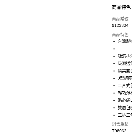
付款方式
商品特色
信用卡一
商品編號
9123304
超商取貨
商品特色
LINE Pay
台灣製
Apple Pay
吸濕排
街口支付
吸濕透
精美雙
悠遊付
J型鋼
全盈+PAY
二片式
輕巧薄
大哥付你
貼心袋
相關說明
【大哥付
雙層包
AFTEE先
1.本服務
三排三
2.付款方
相關說明
流程，驗
銷售重點
【關於「A
Hami Poin
完成交易
AFTEE
T98062