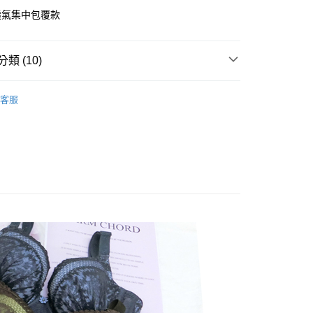
准額度、可分期數及費用金額請依後續交易確認頁面所載為準。
心！
透氣集中包覆款
立30分鐘內，如未前往確認交易或遇審核未通過，訂單將自動取
：不需註冊會員、不需綁卡、不需儲值。
 Point」為中華電信所提供之點數服務，可於會員專區綁定中華電
「轉專審核」未通過狀況，表示未達大哥付你分期系統評分，恕
：只要手機號碼，簡訊認證，即可結帳。
，即可在購物車使用 Hami Point 折抵消費金額 (1點等於1
評估內容。
：先確認商品／服務後，再付款。
式說明】
類 (10)
項不併入電信帳單，「大哥付你分期」於每月結算日後寄送繳費提
EE先享後付」結帳流程】
方式選擇「AFTEE先享後付」後，將跳轉至「AFTEE先享後
灣製精品系列
台灣製內衣
訊連結打開帳單後，可選擇「超商條碼／台灣大直營門市／銀行轉
頁面，進行簡訊認證並確認金額後，即可完成結帳。
客服
付／iPASS MONEY」等通路繳費。
成立數日內，您將收到繳費通知簡訊。
罩杯分類
D罩杯
費通知簡訊後14天內，點擊此簡訊中的連結，可透過四大超商
付款
項】
網路銀行／等多元方式進行付款，方視為交易完成。
罩杯分類
E罩杯
係由「台灣大哥大股份有限公司」（以下簡稱本公司）所提供，讓
：結帳手續完成當下不需立刻繳費，但若您需要取消訂單，請聯
0，滿NT$499(含以上)免運費
易時，得透過本服務購買商品或服務，並由商店將買賣／分期付
款式特搜
副乳救星│包覆დ先歸位დ再集中
的店家。未經商家同意取消之訂單仍視為有效，需透過AFTEE
金債權讓與本公司後，依約使用本公司帳單繳交帳款。
繳納相關費用。
家取貨
好運罩🌺旺桃花
意付款使用「大哥付你分期」之契約關係目的，商店將以您的個人
💟人緣粉
否成功請以「AFTEE先享後付 」之結帳頁面顯示為準，若有關於
0，滿NT$499(含以上)免運費
含姓名、電話或地址）提供予台灣大哥大進項蒐集、處理及利
功／繳費後需取消欲退款等相關疑問，請聯繫「AFTEE先享後
款式特搜
軟鋼圈│深溝渾圓 ღ 好集中
公司與您本人進行分期帳單所需資料之確認、核對及更正。
援中心」
https://netprotections.freshdesk.com/support/home
戶服務條款，請詳閱以下連結：
https://oppay.tw/userRule
貨付款
款式特搜
𝙀~𝙃罩杯▸大胸女孩可不能錯過
項】
0，滿NT$799(含以上)免運費
恩沛科技股份有限公司提供之「AFTEE先享後付」服務完成之
區
大罩杯內衣
依本服務之必要範圍內提供個人資料，並將交易相關給付款項請
爾富取貨
讓予恩沛科技股份有限公司。
 深溝渾圓好集中
0，滿NT$799(含以上)免運費
個人資料處理事宜，請瀏覽以下網址：
感單品
ee.tw/terms/#terms3
付款
年的使用者請事先徵得法定代理人或監護人之同意方可使用