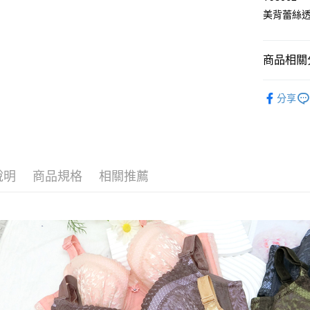
3.實際核
便利好安
相關說明
美背蕾絲
4.訂單成
１．簡單
「Hami
消。如遇
ATM付款
２．便利
信會員帳號後
無法說明
３．安心
元)。
【繳款方
貨到付款
商品相關分
1.分期款
【「AFT
醒簡訊。
１．於結帳
⭐MIT台
2.透過簡
付」結帳
分享
運送方式
帳／街口支
２．訂單
🔎│內衣
３．收到繳
全家取貨
【注意事
／ATM／
🔎│內衣
1.本服務
※ 請注意
每筆NT$8
用戶於交
👀│內衣
絡購買商品
款買賣價
先享後付
付款後全
說明
商品規格
相關推薦
💰招財褲
2.基於同
※ 交易是
每筆NT$8
資料（包
是否繳費成
👀│內衣
用，由本
付客戶支
3.完整用
萊爾富取
👀│內衣
【注意事
每筆NT$8
１．透過由
大尺碼專
交易，需
付款後萊
求債權轉
✨軟鋼圈ღ
每筆NT$8
２．關於
💦透氣涼
https://aft
7-11取貨
３．未成