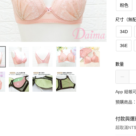
粉色
尺寸（無
34D
36E
數量
App 結
預購商品：
付款與運
超取滿NT$