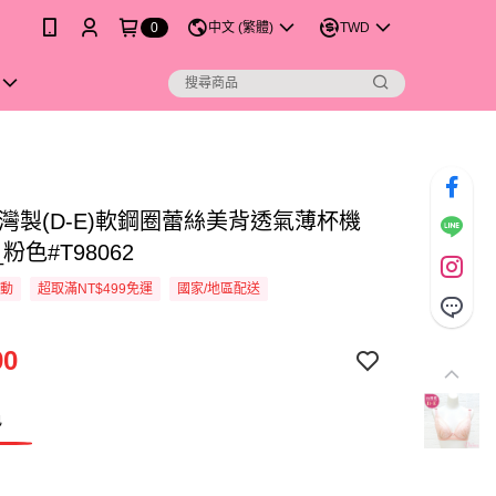
0
中文 (繁體)
TWD
台灣製(D-E)軟鋼圈蕾絲美背透氣薄杯機
粉色#T98062
活動
超取滿NT$499免運
國家/地區配送
90
色