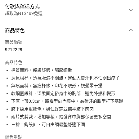
付款與運送方式
超取滿NT$499免運
付款方式
商品特色
信用卡一次付款
商品編號
超商取貨付款
9212229
LINE Pay
商品特色
Apple Pay
棉質面料，親膚舒適，觸感細緻
透氣棉杯，透氣吸濕不悶熱，運動大冒汗也不怕悶出疹子
街口支付
無痕面料，無痕杯緣，印花不現形，視覺零干擾
悠遊付
軟鋼圈設計，溫柔固定發育中的胸部，避免外擴和變形
下厚上薄0.3cm，將胸型向內集中，為美好的胸型打下基礎
全盈+PAY
腋下採用單膠條，穩住好穿並撫平腋下肉肉
大哥付你分期
兩片式剪裁，增加容積，給發育中胸部保留更多空間
相關說明
三排二鈎設計，可自由調最整舒適下圍
【大哥付你分期使用說明】
AFTEE先享後付
1.本服務由台灣大哥大提供，台灣大哥大用戶可立即使用無須另外申請。
銷售重點