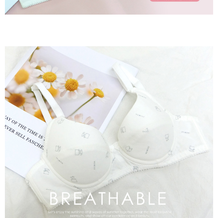
２．關於個人資料處理事宜，請瀏覽以下網址：
https://aftee.tw/terms/#terms3
7-11取貨付款
３．未成年的使用者請事先徵得法定代理人或監護人之同意方可使用
每筆NT$80，滿NT$799(含以上)免運費
「AFTEE先享後付」，若未經同意申辦者引起之損失，本公司不負相關責
任。
付款後7-11取貨
４．使用「AFTEE先享後付」時，將依據個別帳號之用戶狀況，依本公司即
時審查核予不同之上限額度；若仍有額度不足之情形，本公司將視審查結果
每筆NT$80，滿NT$799(含以上)免運費
請求用戶進行身份認證。
５．嚴禁一人註冊多個帳號或使用他人資訊註冊。若發現惡意使用之情形，
7-11取貨(快速到店)
恩沛科技股份有限公司將有權停止該用戶之使用額度並採取法律行動。
每筆NT$90
宅配/離島不配送
每筆NT$80，滿NT$890(含以上)免運費
黑貓貨到付款
每筆NT$120
國家/地區配送
查看運費