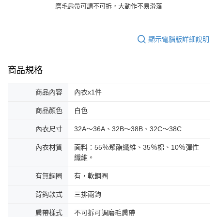
磨毛肩帶可調不可拆，大動作不易滑落
顯示電腦版詳細說明
商品規格
商品內容
內衣x1件
商品顏色
白色
內衣尺寸
32A～36A、32B～38B、32C～38C
內衣材質
面料：55％聚酯纖維、35％棉、10％彈性
纖維。
有無鋼圈
有，軟鋼圈
背鈎款式
三排兩鉤
肩帶樣式
不可拆可調磨毛肩帶