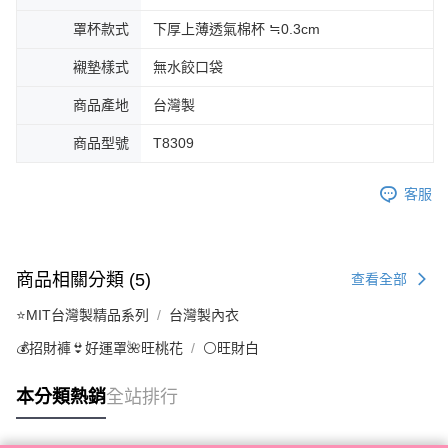
罩杯款式
下厚上薄透氣棉杯 ≒0.3cm
襯墊樣式
無水餃口袋
商品產地
台灣製
商品型號
T8309
客服
商品相關分類 (5)
查看全部
⭐MIT台灣製精品系列
台灣製內衣
💰招財褲👙好運罩🌺旺桃花
⚪旺財白
本分類熱銷
全站排行