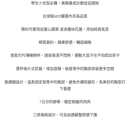
學生少女型必備，美胸養成計劃從這開始
台灣製
嚴選內衣高品質
MIT
簡約可愛俏皮愛心圖案
波浪蕾絲花邊，添加純真氣息
棉質面料，親膚舒適，觸感細緻
透氣均勻薄襯棉杯，透氣吸濕不悶熱，運動大冒汗也不怕悶出疹子
罩杯兩片式剪裁，增加容積，給發育中的胸部保留更多空間
軟鋼圈設計，溫柔固定發育中的胸部，避免外擴和變形，為美好的胸型打
下基礎
公分的膠條，穩定側邊的肉肉
7
三排兩鈎設計，可自由調最整舒適下圍