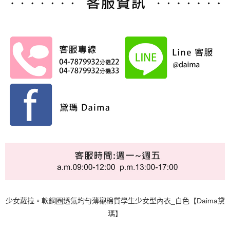
少女蘿拉。軟鋼圈透氣均勻薄襯棉質學生少女型內衣_白色【Daima黛
瑪】