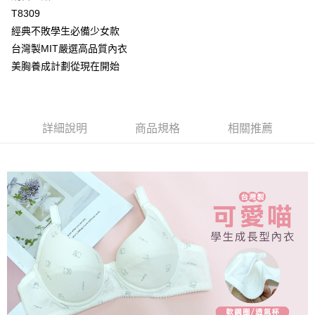
2.付款方式選擇「大哥付你分期」，訂單成立後會自動跳轉到大哥付的交易
相關說明
T8309
流程，驗證手機門號後，選擇欲分期的期數、繳款截止日，確認付款後即完
【關於「AFTEE先享後付」】
成交易。
經典不敗學生必備少女款
Hami Point
AFTEE先享後付是「在收到商品之後才付款」的支付方式。 讓您購物簡單
3.實際核准額度、可分期數及費用金額請依後續交易確認頁面所載為準。
便利好安心！
台灣製MIT嚴選高品質內衣
相關說明
4.訂單成立30分鐘內，如未前往確認交易或遇審核未通過，訂單將自動取
１．簡單：不需註冊會員、不需綁卡、不需儲值。
「Hami Point」為中華電信所提供之點數服務，可於會員專區綁定中華電信
美胸養成計劃從現在開始
消。如遇「轉專審核」未通過狀況，表示未達大哥付你分期系統評分，恕無
２．便利：只要手機號碼，簡訊認證，即可結帳。
ATM付款
會員帳號後，即可在購物車使用 Hami Point 折抵消費金額 (1點等於1元)。
法說明評估內容。
３．安心：先確認商品／服務後，再付款。
【繳款方式說明】
貨到付款
1.分期款項不併入電信帳單，「大哥付你分期」於每月結算日後寄送繳費提
【「AFTEE先享後付」結帳流程】
醒簡訊。
１．於結帳方式選擇「AFTEE先享後付」後，將跳轉至「AFTEE先享後付」
詳細說明
商品規格
相關推薦
2.透過簡訊連結打開帳單後，可選擇「超商條碼／台灣大直營門市／銀行轉
結帳頁面，進行簡訊認證並確認金額後，即可完成結帳。
運送方式
帳／街口支付／iPASS MONEY」等通路繳費。
２．訂單成立數日內，您將收到繳費通知簡訊。
全家取貨付款
３．收到繳費通知簡訊後14天內，點擊此簡訊中的連結，可透過四大超商／
【注意事項】
ATM／網路銀行／等多元方式進行付款，方視為交易完成。
每筆NT$80，滿NT$499(含以上)免運費
1.本服務係由「台灣大哥大股份有限公司」（以下簡稱本公司）所提供，讓
※ 請注意：結帳手續完成當下不需立刻繳費，但若您需要取消訂單，請聯絡
用戶於交易時，得透過本服務購買商品或服務，並由商店將買賣／分期付款
購買商品的店家。未經商家同意取消之訂單仍視為有效，需透過AFTEE先享
付款後全家取貨
買賣價金債權讓與本公司後，依約使用本公司帳單繳交帳款。
後付繳納相關費用。
2.基於同意付款使用「大哥付你分期」之契約關係目的，商店將以您的個人
每筆NT$80，滿NT$499(含以上)免運費
※ 交易是否成功請以「AFTEE先享後付 」之結帳頁面顯示為準，若有關於
資料（包含姓名、電話或地址）提供予台灣大哥大進項蒐集、處理及利用，
是否繳費成功／繳費後需取消欲退款等相關疑問，請聯繫「AFTEE先享後付
由本公司與您本人進行分期帳單所需資料之確認、核對及更正。
萊爾富取貨付款
客戶支援中心」
https://netprotections.freshdesk.com/support/home
3.完整用戶服務條款，請詳閱以下連結：
https://oppay.tw/userRule
每筆NT$80，滿NT$799(含以上)免運費
【注意事項】
１．透過由恩沛科技股份有限公司提供之「AFTEE先享後付」服務完成之交
付款後萊爾富取貨
易，需依本服務之必要範圍內提供個人資料，並將交易相關給付款項請求債
每筆NT$80，滿NT$799(含以上)免運費
權轉讓予恩沛科技股份有限公司。