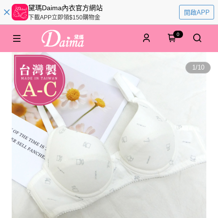
黛瑪Daima內衣官方網站
開啟APP
下載APP立即領$150購物金
0
1
/
10