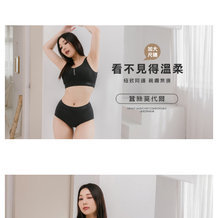
２．關於個人資料處理事宜，請瀏覽以下網址：
https://aftee.tw/terms/#terms3
7-11取貨付款
３．未成年的使用者請事先徵得法定代理人或監護人之同意方可使用
每筆NT$80，滿NT$799(含以上)免運費
「AFTEE先享後付」，若未經同意申辦者引起之損失，本公司不負相關責
任。
付款後7-11取貨
４．使用「AFTEE先享後付」時，將依據個別帳號之用戶狀況，依本公司即
時審查核予不同之上限額度；若仍有額度不足之情形，本公司將視審查結果
每筆NT$80，滿NT$799(含以上)免運費
請求用戶進行身份認證。
５．嚴禁一人註冊多個帳號或使用他人資訊註冊。若發現惡意使用之情形，
7-11取貨(快速到店)
恩沛科技股份有限公司將有權停止該用戶之使用額度並採取法律行動。
每筆NT$90
宅配/離島不配送
每筆NT$80，滿NT$890(含以上)免運費
黑貓貨到付款
每筆NT$120
國家/地區配送
查看運費