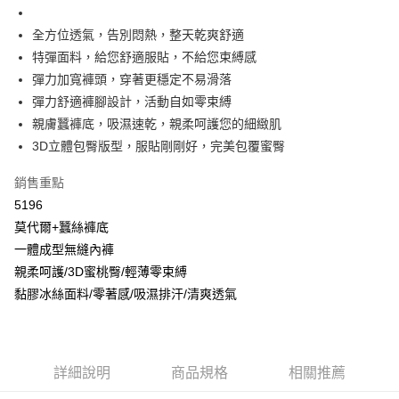
流程，驗證手機門號後，選擇欲分期的期數、繳款截止日，確認付款後即完
【關於「AFTEE先享後付」】
成交易。
Hami Point
AFTEE先享後付是「在收到商品之後才付款」的支付方式。 讓您購物簡單
全方位透氣，告別悶熱，整天乾爽舒適
3.實際核准額度、可分期數及費用金額請依後續交易確認頁面所載為準。
便利好安心！
相關說明
4.訂單成立30分鐘內，如未前往確認交易或遇審核未通過，訂單將自動取
特彈面料，給您舒適服貼，不給您束縛感
１．簡單：不需註冊會員、不需綁卡、不需儲值。
「Hami Point」為中華電信所提供之點數服務，可於會員專區綁定中華電信
消。如遇「轉專審核」未通過狀況，表示未達大哥付你分期系統評分，恕無
２．便利：只要手機號碼，簡訊認證，即可結帳。
彈力加寬褲頭，穿著更穩定不易滑落
ATM付款
會員帳號後，即可在購物車使用 Hami Point 折抵消費金額 (1點等於1元)。
法說明評估內容。
３．安心：先確認商品／服務後，再付款。
彈力舒適褲腳設計，活動自如零束縛
【繳款方式說明】
貨到付款
1.分期款項不併入電信帳單，「大哥付你分期」於每月結算日後寄送繳費提
親膚蠶褲底，吸濕速乾，親柔呵護您的細緻肌
【「AFTEE先享後付」結帳流程】
醒簡訊。
１．於結帳方式選擇「AFTEE先享後付」後，將跳轉至「AFTEE先享後付」
3D立體包臀版型，服貼剛剛好，完美包覆蜜臀
2.透過簡訊連結打開帳單後，可選擇「超商條碼／台灣大直營門市／銀行轉
結帳頁面，進行簡訊認證並確認金額後，即可完成結帳。
運送方式
帳／街口支付／iPASS MONEY」等通路繳費。
２．訂單成立數日內，您將收到繳費通知簡訊。
銷售重點
全家取貨付款
３．收到繳費通知簡訊後14天內，點擊此簡訊中的連結，可透過四大超商／
【注意事項】
5196
ATM／網路銀行／等多元方式進行付款，方視為交易完成。
每筆NT$80，滿NT$499(含以上)免運費
1.本服務係由「台灣大哥大股份有限公司」（以下簡稱本公司）所提供，讓
※ 請注意：結帳手續完成當下不需立刻繳費，但若您需要取消訂單，請聯絡
莫代爾+蠶絲褲底
用戶於交易時，得透過本服務購買商品或服務，並由商店將買賣／分期付款
購買商品的店家。未經商家同意取消之訂單仍視為有效，需透過AFTEE先享
付款後全家取貨
買賣價金債權讓與本公司後，依約使用本公司帳單繳交帳款。
一體成型無縫內褲
後付繳納相關費用。
2.基於同意付款使用「大哥付你分期」之契約關係目的，商店將以您的個人
每筆NT$80，滿NT$499(含以上)免運費
親柔呵護/3D蜜桃臀/輕薄零束縛
※ 交易是否成功請以「AFTEE先享後付 」之結帳頁面顯示為準，若有關於
資料（包含姓名、電話或地址）提供予台灣大哥大進項蒐集、處理及利用，
是否繳費成功／繳費後需取消欲退款等相關疑問，請聯繫「AFTEE先享後付
黏膠冰絲面料/零著感/吸濕排汗/清爽透氣
由本公司與您本人進行分期帳單所需資料之確認、核對及更正。
萊爾富取貨付款
客戶支援中心」
https://netprotections.freshdesk.com/support/home
3.完整用戶服務條款，請詳閱以下連結：
https://oppay.tw/userRule
每筆NT$80，滿NT$799(含以上)免運費
【注意事項】
１．透過由恩沛科技股份有限公司提供之「AFTEE先享後付」服務完成之交
付款後萊爾富取貨
易，需依本服務之必要範圍內提供個人資料，並將交易相關給付款項請求債
詳細說明
商品規格
相關推薦
每筆NT$80，滿NT$799(含以上)免運費
權轉讓予恩沛科技股份有限公司。