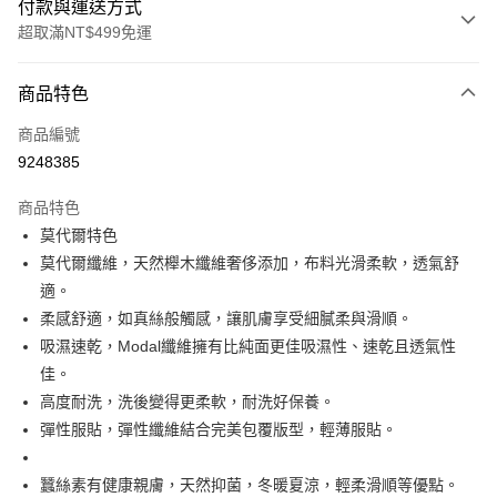
付款與運送方式
超取滿NT$499免運
付款方式
商品特色
信用卡一次付款
商品編號
超商取貨付款
9248385
LINE Pay
商品特色
Apple Pay
莫代爾特色
莫代爾纖維，天然櫸木纖維奢侈添加，布料光滑柔軟，透氣舒
街口支付
適。
悠遊付
柔感舒適，如真絲般觸感，讓肌膚享受細膩柔與滑順。
吸濕速乾，Modal纖維擁有比純面更佳吸濕性、速乾且透氣性
全盈+PAY
佳。
大哥付你分期
高度耐洗，洗後變得更柔軟，耐洗好保養。
相關說明
彈性服貼，彈性纖維結合完美包覆版型，輕薄服貼。
【大哥付你分期使用說明】
AFTEE先享後付
1.本服務由台灣大哥大提供，台灣大哥大用戶可立即使用無須另外申請。
蠶絲素有健康親膚，天然抑菌，冬暖夏涼，輕柔滑順等優點。
2.付款方式選擇「大哥付你分期」，訂單成立後會自動跳轉到大哥付的交易
相關說明