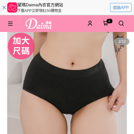
黛瑪Daima內衣官方網站
開啟APP
下載APP立即領$150購物金
0
1
/
10