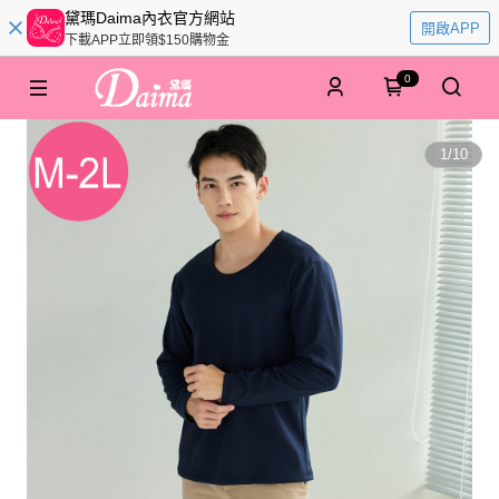
黛瑪Daima內衣官方網站
開啟APP
下載APP立即領$150購物金
0
1
/
10