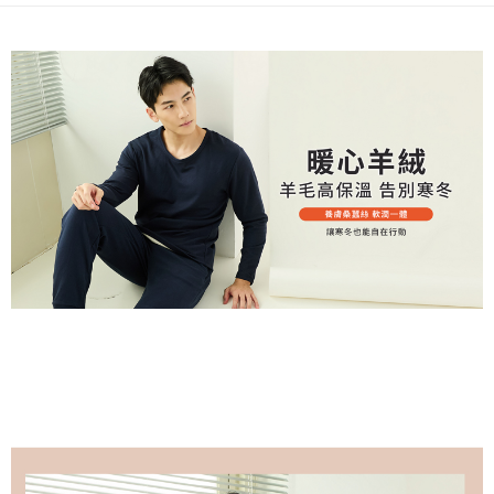
２．關於個人資料處理事宜，請瀏覽以下網址：
https://aftee.tw/terms/#terms3
7-11取貨付款
３．未成年的使用者請事先徵得法定代理人或監護人之同意方可使用
每筆NT$80，滿NT$799(含以上)免運費
「AFTEE先享後付」，若未經同意申辦者引起之損失，本公司不負相關責
任。
付款後7-11取貨
４．使用「AFTEE先享後付」時，將依據個別帳號之用戶狀況，依本公司即
時審查核予不同之上限額度；若仍有額度不足之情形，本公司將視審查結果
每筆NT$80，滿NT$799(含以上)免運費
請求用戶進行身份認證。
５．嚴禁一人註冊多個帳號或使用他人資訊註冊。若發現惡意使用之情形，
7-11取貨(快速到店)
恩沛科技股份有限公司將有權停止該用戶之使用額度並採取法律行動。
每筆NT$90
宅配/離島不配送
每筆NT$80，滿NT$890(含以上)免運費
黑貓貨到付款
每筆NT$120
國家/地區配送
查看運費