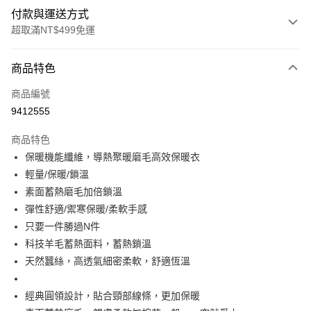
付款與運送方式
超取滿NT$499免運
付款方式
商品特色
信用卡一次付款
商品編號
超商取貨付款
9412555
LINE Pay
商品特色
Apple Pay
保暖機能纖維，導熱聚暖磨毛高效保暖衣
輕量/保暖/鎖溫
街口支付
素面蓄熱磨毛加倍鎖溫
悠遊付
彈性舒適/禦寒保暖/柔軟手感
只要一件勝過N件
全盈+PAY
科技羊毛蓄熱面料，蓄熱鎖溫
大哥付你分期
天然蠶絲，高透氣細密柔軟，舒適恆溫
相關說明
【大哥付你分期使用說明】
經典圓領設計，貼合頸部線條，更加保暖
AFTEE先享後付
1.本服務由台灣大哥大提供，台灣大哥大用戶可立即使用無須另外申請。