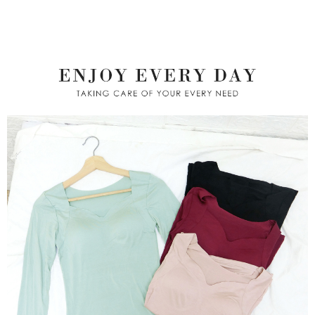
２．關於個人資料處理事宜，請瀏覽以下網址：
https://aftee.tw/terms/#terms3
7-11取貨付款
３．未成年的使用者請事先徵得法定代理人或監護人之同意方可使用
每筆NT$80，滿NT$799(含以上)免運費
「AFTEE先享後付」，若未經同意申辦者引起之損失，本公司不負相關責
任。
付款後7-11取貨
４．使用「AFTEE先享後付」時，將依據個別帳號之用戶狀況，依本公司即
時審查核予不同之上限額度；若仍有額度不足之情形，本公司將視審查結果
每筆NT$80，滿NT$799(含以上)免運費
請求用戶進行身份認證。
５．嚴禁一人註冊多個帳號或使用他人資訊註冊。若發現惡意使用之情形，
7-11取貨(快速到店)
恩沛科技股份有限公司將有權停止該用戶之使用額度並採取法律行動。
每筆NT$90
宅配/離島不配送
每筆NT$80，滿NT$890(含以上)免運費
黑貓貨到付款
每筆NT$120
國家/地區配送
查看運費