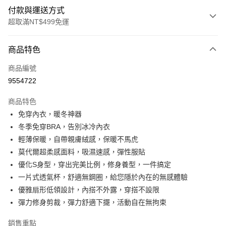
付款與運送方式
超取滿NT$499免運
付款方式
商品特色
信用卡一次付款
商品編號
超商取貨付款
9554722
LINE Pay
商品特色
Apple Pay
免穿內衣，暖冬神器
冬季免穿BRA，告別冰冷內衣
街口支付
輕薄保暖，自帶親膚絨感，保暖不馬虎
悠遊付
莫代爾超柔感面料，吸濕速感，彈性服貼
優化S身型，穿出完美比例，修身養型，一件搞定
全盈+PAY
一片式透氣杯，舒適無鋼圈，給您隱於內在的無感體驗
大哥付你分期
優雅扇形低領設計，內搭不外露，穿搭不設限
相關說明
彈力修身剪裁，彈力舒適下擺，活動自在無拘束
【大哥付你分期使用說明】
AFTEE先享後付
1.本服務由台灣大哥大提供，台灣大哥大用戶可立即使用無須另外申請。
銷售重點