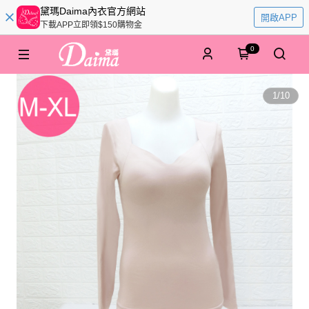
黛瑪Daima內衣官方網站
開啟APP
下載APP立即領$150購物金
0
1
/
10