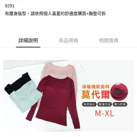
2.付款方式選擇「大哥付你分期」，訂單成立後會自動跳轉到大哥付的交易
相關說明
9291
流程，驗證手機門號後，選擇欲分期的期數、繳款截止日，確認付款後即完
【關於「AFTEE先享後付」】
成交易。
有腰身版型，請依照個人喜愛的舒適度購買+胸墊可拆
Hami Point
AFTEE先享後付是「在收到商品之後才付款」的支付方式。 讓您購物簡單
3.實際核准額度、可分期數及費用金額請依後續交易確認頁面所載為準。
便利好安心！
相關說明
4.訂單成立30分鐘內，如未前往確認交易或遇審核未通過，訂單將自動取
１．簡單：不需註冊會員、不需綁卡、不需儲值。
「Hami Point」為中華電信所提供之點數服務，可於會員專區綁定中華電信
消。如遇「轉專審核」未通過狀況，表示未達大哥付你分期系統評分，恕無
２．便利：只要手機號碼，簡訊認證，即可結帳。
ATM付款
會員帳號後，即可在購物車使用 Hami Point 折抵消費金額 (1點等於1元)。
法說明評估內容。
３．安心：先確認商品／服務後，再付款。
【繳款方式說明】
詳細說明
商品規格
相關推薦
貨到付款
1.分期款項不併入電信帳單，「大哥付你分期」於每月結算日後寄送繳費提
【「AFTEE先享後付」結帳流程】
醒簡訊。
１．於結帳方式選擇「AFTEE先享後付」後，將跳轉至「AFTEE先享後付」
2.透過簡訊連結打開帳單後，可選擇「超商條碼／台灣大直營門市／銀行轉
結帳頁面，進行簡訊認證並確認金額後，即可完成結帳。
運送方式
帳／街口支付／iPASS MONEY」等通路繳費。
２．訂單成立數日內，您將收到繳費通知簡訊。
全家取貨付款
３．收到繳費通知簡訊後14天內，點擊此簡訊中的連結，可透過四大超商／
【注意事項】
ATM／網路銀行／等多元方式進行付款，方視為交易完成。
每筆NT$80，滿NT$499(含以上)免運費
1.本服務係由「台灣大哥大股份有限公司」（以下簡稱本公司）所提供，讓
※ 請注意：結帳手續完成當下不需立刻繳費，但若您需要取消訂單，請聯絡
用戶於交易時，得透過本服務購買商品或服務，並由商店將買賣／分期付款
購買商品的店家。未經商家同意取消之訂單仍視為有效，需透過AFTEE先享
付款後全家取貨
買賣價金債權讓與本公司後，依約使用本公司帳單繳交帳款。
後付繳納相關費用。
2.基於同意付款使用「大哥付你分期」之契約關係目的，商店將以您的個人
每筆NT$80，滿NT$499(含以上)免運費
※ 交易是否成功請以「AFTEE先享後付 」之結帳頁面顯示為準，若有關於
資料（包含姓名、電話或地址）提供予台灣大哥大進項蒐集、處理及利用，
是否繳費成功／繳費後需取消欲退款等相關疑問，請聯繫「AFTEE先享後付
由本公司與您本人進行分期帳單所需資料之確認、核對及更正。
萊爾富取貨付款
客戶支援中心」
https://netprotections.freshdesk.com/support/home
3.完整用戶服務條款，請詳閱以下連結：
https://oppay.tw/userRule
每筆NT$80，滿NT$799(含以上)免運費
【注意事項】
１．透過由恩沛科技股份有限公司提供之「AFTEE先享後付」服務完成之交
付款後萊爾富取貨
易，需依本服務之必要範圍內提供個人資料，並將交易相關給付款項請求債
每筆NT$80，滿NT$799(含以上)免運費
權轉讓予恩沛科技股份有限公司。