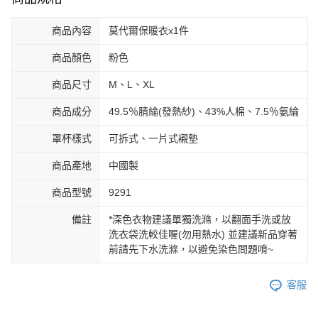
商品內容
莫代爾保暖衣x1件
商品顏色
粉色
商品尺寸
M、L、XL
商品成分
49.5％腈綸(發熱紗)、43%人棉、7.5％氨綸
罩杯樣式
可拆式、一片式襯墊
商品產地
中國製
商品型號
9291
備註
*深色衣物建議單獨洗滌，以翻面手洗或放
洗衣袋洗較佳喔(勿用熱水) 並建議新品穿著
前請先下水洗滌，以避免染色問題唷~
客服