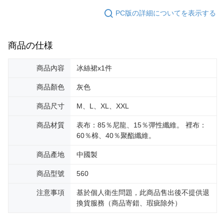
PC版の詳細についてを表示する
商品の仕様
商品內容
冰絲裙x1件
商品顏色
灰色
商品尺寸
M、L、XL、XXL
商品材質
表布：85％尼龍、15％彈性纖維。 裡布：
60％棉、40％聚酯纖維。
商品產地
中國製
商品型號
560
注意事項
基於個人衛生問題，此商品售出後不提供退
換貨服務（商品寄錯、瑕疵除外）