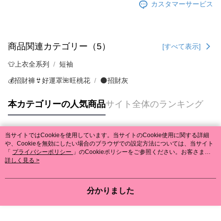
カスタマーサービス
商品関連カテゴリー（5）
[すべて表示]
👕上衣全系列
短袖
💰招財褲👙好運罩🌺旺桃花
🌑招財灰
本カテゴリーの人気商品
サイト全体のランキング
当サイトではCookieを使用しています。当サイトのCookie使用に関する詳細
人気タグ
や、Cookieを無効にしたい場合のブラウザでの設定方法については、当サイト
「
プライバシーポリシー
」のCookieポリシーをご参照ください。お客さま
が、当サイトを引き続き使用される場合、当社がサイト利用規約のCookieポリ
詳しく見る >
シーに基づいてCookieを使用することに同意したものとみなします。
分かりました