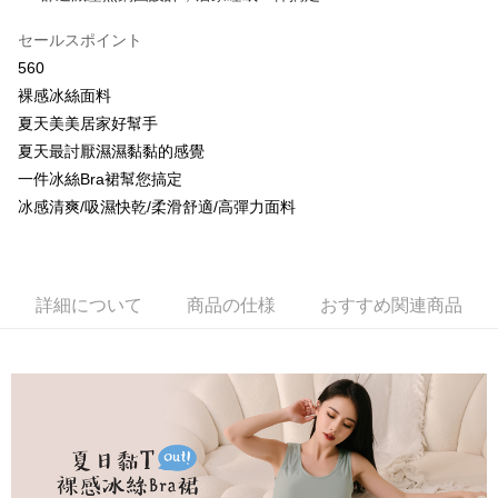
【OP Pay Later 使用説明】
AFTEE代金後払い
1. 本サービスは台湾大哥大によって提供され、台湾大哥大のユーザーは追
セールスポイント
加の申請なしで即時に利用可能です。
説明
560
2. 支払い方法で「OP Pay Later」を選択すると、注文が成立した後に自動
一、 AFTEE代金後払いについて
的に OP Pay Later の取引プロセスに移行し、携帯番号を確認後、分割払
Hami Point
裸感冰絲面料
1.お支払い方法でAFTEE代金後払いを選択すると、携帯電話認証ウィンド
いの回数や支払い期限を選択し、支払いを確認すると取引が完了します。
ウが表示されます。
説明
夏天美美居家好幫手
3. 実際の承認額、分割回数および費用については、後続の取引確認ページ
2.SMSで認証してお支払い手続を進めてください。
「Hami Point」為中華電信所提供之點數服務，可於會員專區綁定中華電信
を基準とします。
夏天最討厭濕濕黏黏的感覺
3.注文するときのお支払いは不要です。商品はご指定の住所に配送されま
ATM払い
會員帳號後，即可在購物車使用 Hami Point 折抵消費金額 (1點等於1元)。
4. 注文成立後30分以内に確認取引を行わない場合や審査が通過しない場
一件冰絲Bra裙幫您搞定
す。
合、注文は自動的にキャンセルされます。「転専審査」に未通過の状況が
4.ご注文が完了すると、携帯に支払い通知のSMSが届きます。アプリ会員
代金引換
冰感清爽/吸濕快乾/柔滑舒適/高彈力面料
発生した場合は、システムの評価基準に達していないことを意味し、評価
の場合は、AFTEE アプリプッシュ通知が届きます。
内容についての説明はいたしかねます。
5.商品受け取り時のお支払いは不要です。商品を確かめてから、SMSまた
配送方法
はアプリの通知に従って、4大コンビニ、またはATM/オンラインバンキン
グでお支払いください。
【支払い方法の説明】
全家取貨付款
詳細について
商品の仕様
おすすめ関連商品
1. 分割払いの金額は電信請求書に統合されず、「OP Pay Later」は毎月の
代金納付期限は最短で 14 日以内ですので、ご注意ください。AFTEE アプ
配送毎にNT$80、NT$499以上で送料無料
締め日後に支払いリマインダーのSMSを送信します。
リをダウンロードして AFTEE 会員になるとお支払い期限を最長 45 日以内
2. SMSのリンクを通じて請求書を開いた後、「コンビニバーコード／台湾
まで延長できます。
付款後全家取貨
大直営店舗／銀行振込／街口支払い／iPASS MONEY」などのチャネルで
支払いを選択できます。
配送毎にNT$80、NT$499以上で送料無料
お支払期限は、ショップが請求した期日と、AFTEEで延長できる日数をも
とに計算されます。AFTEEで注文すると、商品を受け取るまで支払い期限
【注意事項】
萊爾富取貨付款
を延長できますが、商品を期限内に受け取れない場合があります（例：予
1. 本サービスは「台湾大哥大株式会社」（以下「当社」といいます）によ
約商品や商品到着日が比較的遅い商品）。そのため、商品到着の有無に関
配送毎にNT$80、NT$799以上で送料無料
って提供され、ユーザーが取引時に本サービスを通じて商品やサービスを
わらず、AFTEEで指定された期限内にお支払いください。
購入できるようにし、店舗が売買／分割払い売買の債権を当社に譲渡した