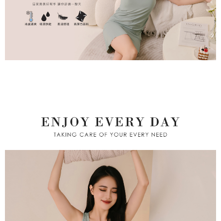
付款後萊爾富取貨
後、契約に基づいて当社の請求書で帳款を支払うことになります。
二、支払い限度額
2. 「OP Pay Later」を利用する契約関係の目的から、店舗はあなたの個人
配送毎にNT$80、NT$799以上で送料無料
1.初回 AFTEEを ご利用の際に、認証結果及び当社の審査の結果に基づ
情報（名前、電話または住所を含む）を台湾大哥大に提供し、収集、処理
き、限度額が設定されます。
および利用するために、当社があなた本人と分割請求書に必要な情報の確
7-11取貨付款
2.決済金額は最低NT$20です。
認、照合および修正を行います。
3.現在、台湾の会員のみご利用いただけます。
配送毎にNT$80、NT$799以上で送料無料
3. 完全なユーザーサービス規約については、以下のリンクを参照してくだ
さい：
https://oppay.tw/userRule
三、利用規約「AFTEE代金後払い」（以下当サービスという）はネットプ
付款後7-11取貨
ロテクションズ（以下 AFTEE という）が提供し、AFTEEが代金を徴収し
配送毎にNT$80、NT$799以上で送料無料
ます。当サービスご利用の際に提供しなければならない個人情報（注文者
の氏名、電話番号、受取人の氏名、電話番号、受取人住所を含むがこれに
限らない）は、AFTEEに渡され当サービスで必要な範囲内で利用されま
7-11取貨(快速到店)
す。AFTEEの個人情報の収集、処理、利用について、詳細はAFTEE公式ホ
配送毎にNT$90
ームページの『個人情報の収集、処理及び利用に関する声明』をご参照く
ださい（
https://aftee.tw/privacypolicy/
）。
宅配/離島不配送
AFTEEの初回ご利用の際に、審査を通過すれば、最高額がNT$10,000にな
配送毎にNT$80、NT$890以上で送料無料
ります。支払い期限を過ぎた場合、その金額に基づいて年利20%の遅延滞
納金が加算されます。未成年の利用者は、事前に法定代理人または後見人
黑貓貨到付款
の同意を得ればAFTEEをご利用いただけます。
配送毎にNT$120
個人情報の処理、利用について疑問がある、または関連する法律の権利を
國家/地區配送
送料を確認
行使したい場合は、ネットプロテクションズ
cs_tw@netprotections.co.jp
にご連絡ください。上記に示した個人情報を、必要な購入注文書とあわせ
てAFTEEにご提供いただく、またはAFTEEにあなたの個人情報の収集、処