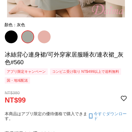
顏色：灰色
冰絲背心連身裙/可外穿家居服睡衣/連衣裙_灰
色#560
アプリ限定キャンペーン
コンビニ受け取り NT$499以上で送料無料
国・地域配送
NT$380
NT$99
本商品はアプリ限定の優待価格で購入できま
今すぐダウンロー
す。
ド