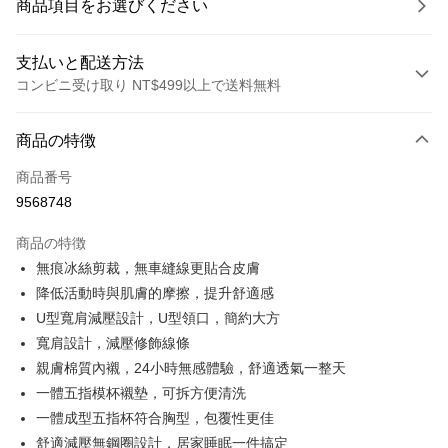
商品項目をお選びください
支払いと配送方法
コンビニ受け取り NT$499以上で送料無料
お支払い方法
商品の特徴
クレジットカード1回払い
商品番号
コンビニ店頭代金引換
9568748
LINE Pay
商品の特徴
Apple Pay
無痕冰絲剪裁，無車縫線更貼合皮膚
降低活動時與肌膚的摩擦，提升舒適感
JKOPAY
U型寬肩減壓設計，U型領口，簡約大方
Easy Wallet
寬肩設計，減壓修飾線條
親膚棉質內襯，24小時無感體驗，舒適透氣一整天
Plus Pay
一體五指模杯襯墊，可拆方便清洗
OP Pay Later
一體成型五指杯符合胸型，包覆性更佳
説明
舒適減壓無鋼圈設計，居家睡眠一件搞定