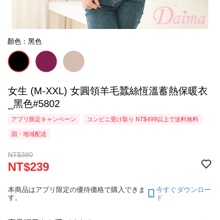
顏色：黑色
女生 (M-XXL) 女圓領羊毛蠶絲恆溫蓄熱保暖衣
_黑色#5802
アプリ限定キャンペーン
コンビニ受け取り NT$499以上で送料無料
国・地域配送
NT$380
NT$239
本商品はアプリ限定の優待価格で購入できま
今すぐダウンロー
す。
ド