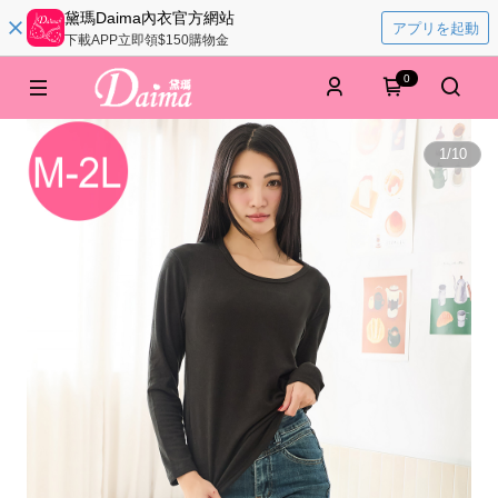
黛瑪Daima內衣官方網站
アプリを起動
下載APP立即領$150購物金
0
1
/
10