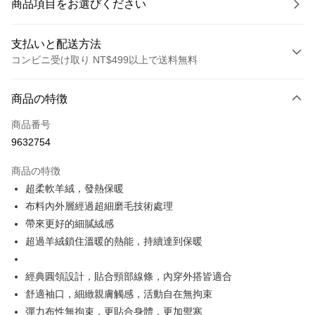
商品項目をお選びください
支払いと配送方法
コンビニ受け取り NT$499以上で送料無料
お支払い方法
商品の特徴
クレジットカード1回払い
商品番号
コンビニ店頭代金引換
9632754
LINE Pay
商品の特徴
Apple Pay
超柔軟羊絨，發熱保暖
布料內外層經過超細磨毛技術處理
JKOPAY
帶來更好的細膩絨感
Easy Wallet
超過羊絨鎖住溫暖的熱能，持續達到保暖
Plus Pay
經典圓領設計，貼合頸部線條，內穿外搭皆適合
OP Pay Later
舒適袖口，細緻親膚觸感，活動自在無拘束
説明
彈力布性無拘束，更貼合身體，更加禦寒