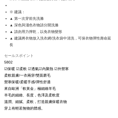
【OP Pay Later 使用説明】
AFTEE代金後払い
1. 本サービスは台湾大哥大によって提供され、台湾大哥大のユーザーは追
加の申請なしで即時に利用可能です。
※ 建議：
説明
2. 支払い方法で「OP Pay Later」を選択すると、注文が成立した後に自動
▲ 第一次穿前先洗滌
一、 AFTEE代金後払いについて
的に OP Pay Later の取引プロセスに移行し、携帯番号を確認後、分割払
Hami Point
1.お支払い方法でAFTEE代金後払いを選択すると、携帯電話認証ウィンド
▲ 深色與淺色衣物請分開洗滌
いの回数や支払い期限を選択し、支払いを確認すると取引が完了します。
ウが表示されます。
説明
3. 実際の承認額、分割回数および費用については、後続の取引確認ページ
▲ 請勿用力擰乾，以免衣物變形
2.SMSで認証してお支払い手続を進めてください。
「Hami Point」為中華電信所提供之點數服務，可於會員專區綁定中華電信
を基準とします。
3.注文するときのお支払いは不要です。商品はご指定の住所に配送されま
▲ 建議將衣物放入洗衣網/洗衣袋中清洗，可保衣物彈性壽命延
ATM払い
會員帳號後，即可在購物車使用 Hami Point 折抵消費金額 (1點等於1元)。
4. 注文成立後30分以内に確認取引を行わない場合や審査が通過しない場
す。
長
合、注文は自動的にキャンセルされます。「転専審査」に未通過の状況が
4.ご注文が完了すると、携帯に支払い通知のSMSが届きます。アプリ会員
代金引換
発生した場合は、システムの評価基準に達していないことを意味し、評価
の場合は、AFTEE アプリプッシュ通知が届きます。
内容についての説明はいたしかねます。
セールスポイント
5.商品受け取り時のお支払いは不要です。商品を確かめてから、SMSまた
配送方法
はアプリの通知に従って、4大コンビニ、またはATM/オンラインバンキン
5802
グでお支払いください。
☑保暖 ☑柔軟 ☑透氣☑內聚熱 ☑外禦寒
【支払い方法の説明】
全家取貨付款
1. 分割払いの金額は電信請求書に統合されず、「OP Pay Later」は毎月の
柔軟親膚/一衣兩穿/雙面磨毛
代金納付期限は最短で 14 日以内ですので、ご注意ください。AFTEE アプ
配送毎にNT$80、NT$499以上で送料無料
締め日後に支払いリマインダーのSMSを送信します。
リをダウンロードして AFTEE 会員になるとお支払い期限を最長 45 日以内
禦寒保暖/柔暖手感/彈性舒適
2. SMSのリンクを通じて請求書を開いた後、「コンビニバーコード／台湾
まで延長できます。
付款後全家取貨
大直営店舗／銀行振込／街口支払い／iPASS MONEY」などのチャネルで
來自歐洲「軟黃金」極細緻羊毛
支払いを選択できます。
配送毎にNT$80、NT$499以上で送料無料
お支払期限は、ショップが請求した期日と、AFTEEで延長できる日数をも
羊毛的細緻、長度，色澤及柔軟度
とに計算されます。AFTEEで注文すると、商品を受け取るまで支払い期限
溫潤、細膩、柔軟，打造親膚保暖衣物
【注意事項】
萊爾富取貨付款
を延長できますが、商品を期限内に受け取れない場合があります（例：予
1. 本サービスは「台湾大哥大株式会社」（以下「当社」といいます）によ
穿上有輕若無物的體感。
約商品や商品到着日が比較的遅い商品）。そのため、商品到着の有無に関
配送毎にNT$80、NT$799以上で送料無料
って提供され、ユーザーが取引時に本サービスを通じて商品やサービスを
わらず、AFTEEで指定された期限内にお支払いください。
購入できるようにし、店舗が売買／分割払い売買の債権を当社に譲渡した