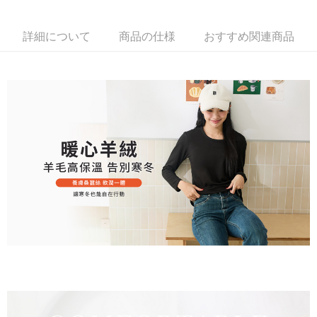
付款後萊爾富取貨
後、契約に基づいて当社の請求書で帳款を支払うことになります。
二、支払い限度額
2. 「OP Pay Later」を利用する契約関係の目的から、店舗はあなたの個人
配送毎にNT$80、NT$799以上で送料無料
1.初回 AFTEEを ご利用の際に、認証結果及び当社の審査の結果に基づ
情報（名前、電話または住所を含む）を台湾大哥大に提供し、収集、処理
詳細について
商品の仕様
おすすめ関連商品
き、限度額が設定されます。
および利用するために、当社があなた本人と分割請求書に必要な情報の確
7-11取貨付款
2.決済金額は最低NT$20です。
認、照合および修正を行います。
3.現在、台湾の会員のみご利用いただけます。
配送毎にNT$80、NT$799以上で送料無料
3. 完全なユーザーサービス規約については、以下のリンクを参照してくだ
さい：
https://oppay.tw/userRule
三、利用規約「AFTEE代金後払い」（以下当サービスという）はネットプ
付款後7-11取貨
ロテクションズ（以下 AFTEE という）が提供し、AFTEEが代金を徴収し
配送毎にNT$80、NT$799以上で送料無料
ます。当サービスご利用の際に提供しなければならない個人情報（注文者
の氏名、電話番号、受取人の氏名、電話番号、受取人住所を含むがこれに
限らない）は、AFTEEに渡され当サービスで必要な範囲内で利用されま
7-11取貨(快速到店)
す。AFTEEの個人情報の収集、処理、利用について、詳細はAFTEE公式ホ
配送毎にNT$90
ームページの『個人情報の収集、処理及び利用に関する声明』をご参照く
ださい（
https://aftee.tw/privacypolicy/
）。
宅配/離島不配送
AFTEEの初回ご利用の際に、審査を通過すれば、最高額がNT$10,000にな
配送毎にNT$80、NT$890以上で送料無料
ります。支払い期限を過ぎた場合、その金額に基づいて年利20%の遅延滞
納金が加算されます。未成年の利用者は、事前に法定代理人または後見人
黑貓貨到付款
の同意を得ればAFTEEをご利用いただけます。
配送毎にNT$120
個人情報の処理、利用について疑問がある、または関連する法律の権利を
國家/地區配送
送料を確認
行使したい場合は、ネットプロテクションズ
cs_tw@netprotections.co.jp
にご連絡ください。上記に示した個人情報を、必要な購入注文書とあわせ
てAFTEEにご提供いただく、またはAFTEEにあなたの個人情報の収集、処