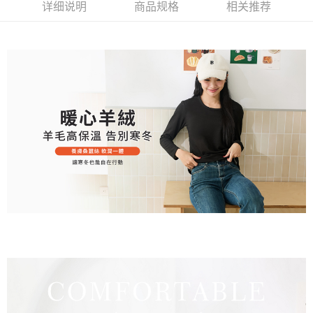
详细说明
商品规格
相关推荐
三、聲明條款
「AFTEE先享後付」(下稱本服務)乃由恩沛科技股份有限公司(下稱 AFTEE )
7-11取貨付款
所提供，並由 AFTEE 向您收取款項。因使用本服務所須提供之個人資料(包
每笔NT$80，满NT$799(含以上)免运费
含但不限於訂購人姓名、電話，收件人姓名、電話、收件地址)，將交付予
AFTEE 於本服務必要服務範圍內運用。關於 AFTEE 對於個人資料之蒐集、
付款後7-11取貨
處理、利用，詳參 AFTEE 官網之『個人資料蒐集、處理及利用告知聲明』
（
https://aftee.tw/privacypolicy/
）。
每笔NT$80，满NT$799(含以上)免运费
若款項超過繳費期限，將根據當次的金額加收年利率 16% 的逾期滯納金。
7-11取貨(快速到店)
未成年的使用者，請事先徵得法定代理人或監護人之同意方可使用
每笔NT$90
AFTEE。
宅配/離島不配送
若您對於個人資料之處理、利用有任何疑問，或欲行使相關法律權利，請聯
繫恩沛科技股份有限公司。若您不同意我們將上開所示之個人資料，連同必
每笔NT$80，满NT$890(含以上)免运费
要之購買訂單資訊提供予 AFTEE ，或讓 AFTEE 蒐集處理利用您的個人資
料，請勿選用本服務。
黑貓貨到付款
每笔NT$120
國家/地區配送
查看运费