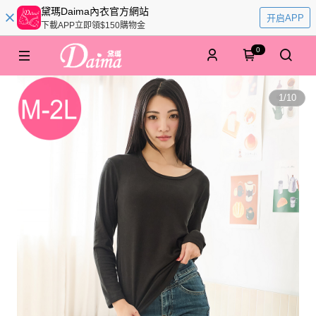
黛瑪Daima內衣官方網站
开启APP
下載APP立即領$150購物金
0
1
/
10