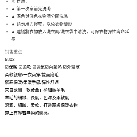
※ 建議：
月租型门号，不开放公司户及预付卡使用）
相关说明
2. 付款方式选择 “大哥付你分期”，订单成立后会自动跳转到大哥付的交易流
▲ 第一次穿前先洗滌
一、關於 AFTEE先享後付
程，验证手机门号后，选择欲分期的期数、缴款截止日，确认付款后即完成
Hami Point
1. 於付款方式選擇AFTEE先享後付，將跳出AFTEE先享後付手機驗證視
▲ 深色與淺色衣物請分開洗滌
交易。
窗。
相关说明
3. 实际核准额度、可分期数及费用金额请依后续交易确认页面所载为准。
▲ 請勿用力擰乾，以免衣物變形
2. 進行簡訊驗證之後，即可完成結帳手續。
「Hami Point」为中华电信所提供之积分服务，可于会员专区绑定中华电信
4. 订单成立30分钟内，如未前往确认交易或遇审核未通过，订单将自动取
3. 訂單確認後不需事先繳費，商品會配送至您的指定地址。
▲ 建議將衣物放入洗衣網/洗衣袋中清洗，可保衣物彈性壽命延
ATM付款
会员账号后，即可在购物车使用 Hami Point 折抵消费金额（1点等于1
消。如遇 “转专审核”未通过状况，表示未达系统评分，恕无法说明评估内
4. 下訂完成後，您的手機會收到一封繳費通知簡訊，APP會員則會收到
長
元）。
容。
AFTEE APP推播通知。
货到付款
【缴款方式说明】
5. 收到商品當下無需繳費，確認無誤後，請再利用繳費通知簡訊或AFTEE
1. 分期款项不并入电信账单，“大哥付你分期”于每月结算日后寄送缴费提醒
销售重点
APP於四大便利商店‧ATM/網銀等方式進行付款。
短信。
运送方式
5802
2. 通过短信链接打开账单后，可选择 “超商条码／台湾大直营门市／银行转
請留意繳費期限為 14 天。唯有下載 AFTEE App 成為 AFTEE 會員者方能享
☑保暖 ☑柔軟 ☑透氣☑內聚熱 ☑外禦寒
账／街口支付／iPASS MONEY”等通路缴费。
全家取貨付款
有最長 45 天內付款之服務。
柔軟親膚/一衣兩穿/雙面磨毛
每笔NT$80，满NT$499(含以上)免运费
【注意事项】
繳費期限，為商家向您請款的時間，再加上使用AFTEE可延長的天數所計算
禦寒保暖/柔暖手感/彈性舒適
1. 本服务系由 “台湾大哥大股份有限公司”所提供，让用户于交易时，得通过
出。使用AFTEE下訂可以延長您收到商品前的繳費天數，但無法保證一定能
付款後全家取貨
本服务购买商品或服务，并由商店将买卖／分期付款买卖价金债权让与本公
來自歐洲「軟黃金」極細緻羊毛
夠在期限內收到商品(例如:預購商品或預計到貨時間較長者)。因此無論收到
司后，依约使用本公司账单缴交账款。
每笔NT$80，满NT$499(含以上)免运费
羊毛的細緻、長度，色澤及柔軟度
商品與否，仍需要請您在AFTEE規定的時間內完成繳費。
2. 基于同意付款使用 “大哥付你分期”之契约关系目的，商店将以您的个人资
溫潤、細膩、柔軟，打造親膚保暖衣物
料（包含姓名、电话或地址）提供予台湾大哥大进项收集、处理及利用，由
萊爾富取貨付款
二、付款限制
台湾大哥大与本人进行分期账单所需资料之确认、核对及更正。
穿上有輕若無物的體感。
1. 初次使用 AFTEE 時，將依認證結果及本公司審查結果，核予每個人不同
每笔NT$80，满NT$799(含以上)免运费
3. 完整用户服务条款，请详阅以下链接：
https://oppay.tw/userRule
之上限額度
2. 結帳金額須大於NT$30
付款後萊爾富取貨
3. 目前僅支援台灣會員
每笔NT$80，满NT$799(含以上)免运费