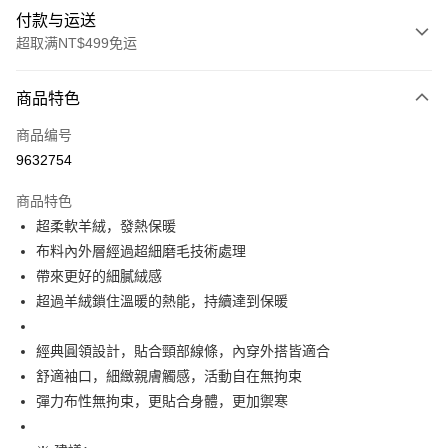
付款与运送
超取满NT$499免运
付款方式
商品特色
信用卡一次付款
商品编号
超商取货付款
9632754
LINE Pay
商品特色
Apple Pay
超柔軟羊絨，發熱保暖
布料內外層經過超細磨毛技術處理
街口支付
帶來更好的細膩絨感
悠遊付
超過羊絨鎖住溫暖的熱能，持續達到保暖
Plus PAY
經典圓領設計，貼合頸部線條，內穿外搭皆適合
大哥付你分期
舒適袖口，細緻親膚觸感，活動自在無拘束
相关说明
彈力布性無拘束，更貼合身體，更加禦寒
【大哥付你分期使用说明】
AFTEE先享后付
1. 本服务由台湾大哥大提供，电信用户可立即使用无须另外申请。（限个人