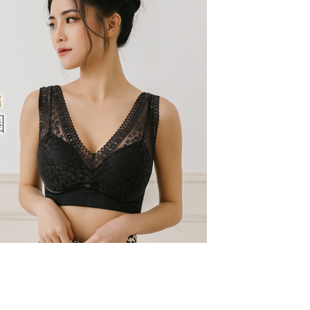
0，滿NT$799(含以上)免運費
用戶進行身份認證。
一人註冊多個帳號或使用他人資訊註冊。若發現惡意使用之情
科技股份有限公司將有權停止該用戶之使用額度並採取法律行
(快速到店)
0
不配送
0，滿NT$890(含以上)免運費
付款
20
配送
查看運費