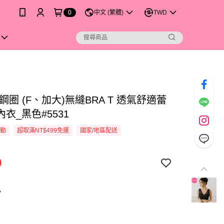
0
中文 (繁體)
TWD
鋼圈 (F、加大)無縫BRA T 透氣舒適蕾
衣_黑色#5531
活動
超取滿NT$499免運
國家/地區配送
9
色