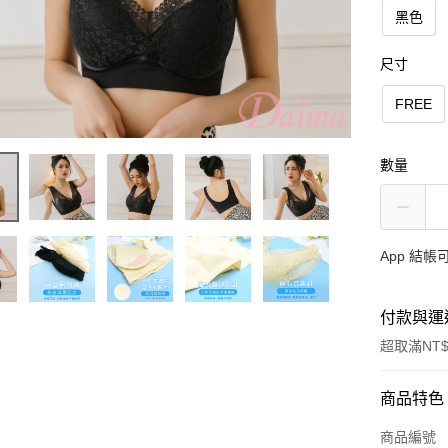
黑色
尺寸
FREE
數量
App 結
付款與運
超取滿NT$
付款方式
商品特色
信用卡一
商品編號