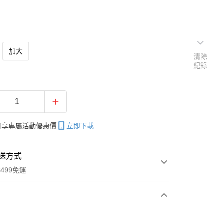
加大
清除
紀錄
帳可享專屬活動優惠價
立即下載
送方式
499免運
次付款