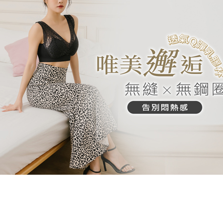
每筆NT$8
結果請求
５．嚴禁
形，恩沛
7-11取貨
動。
每筆NT$9
宅配/離島
每筆NT$8
黑貓貨到
每筆NT$1
國家/地區