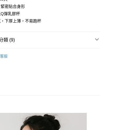
式說明】
項不併入電信帳單，「大哥付你分期」於每月結算日後寄送繳費提
，緊密貼合身形
EE先享後付」結帳流程】
方式選擇「AFTEE先享後付」後，將跳轉至「AFTEE先享後
氣Q彈乳膠杯
訊連結打開帳單後，可選擇「超商條碼／台灣大直營門市／銀行轉
頁面，進行簡訊認證並確認金額後，即可完成結帳。
感，下厚上薄，不易跑杯
付／iPASS MONEY」等通路繳費。
成立數日內，您將收到繳費通知簡訊。
費通知簡訊後14天內，點擊此簡訊中的連結，可透過四大超商
付款
項】
網路銀行／等多元方式進行付款，方視為交易完成。
係由「台灣大哥大股份有限公司」（以下簡稱本公司）所提供，讓
：結帳手續完成當下不需立刻繳費，但若您需要取消訂單，請聯
0，滿NT$499(含以上)免運費
類 (9)
易時，得透過本服務購買商品或服務，並由商店將買賣／分期付
的店家。未經商家同意取消之訂單仍視為有效，需透過AFTEE
金債權讓與本公司後，依約使用本公司帳單繳交帳款。
繳納相關費用。
家取貨
op
無縫內衣
意付款使用「大哥付你分期」之契約關係目的，商店將以您的個人
否成功請以「AFTEE先享後付 」之結帳頁面顯示為準，若有關於
客服
0，滿NT$499(含以上)免運費
含姓名、電話或地址）提供予台灣大哥大進項蒐集、處理及利
功／繳費後需取消欲退款等相關疑問，請聯繫「AFTEE先享後
款式特搜
無鋼圈│釋壓零束縛 ღ挺立有型
公司與您本人進行分期帳單所需資料之確認、核對及更正。
援中心」
https://netprotections.freshdesk.com/support/home
戶服務條款，請詳閱以下連結：
https://oppay.tw/userRule
貨付款
好運罩🌺旺桃花
🖤聚財黑
項】
0，滿NT$799(含以上)免運費
款式特搜
背心𝗕𝗥𝗔│𝟮𝟰𝗛全天守護你🌟
恩沛科技股份有限公司提供之「AFTEE先享後付」服務完成之
依本服務之必要範圍內提供個人資料，並將交易相關給付款項請
爾富取貨
&網紅實穿試衣間
讓予恩沛科技股份有限公司。
0，滿NT$799(含以上)免運費
個人資料處理事宜，請瀏覽以下網址：
罩杯分類
M~4XL
ee.tw/terms/#terms3
付款
年的使用者請事先徵得法定代理人或監護人之同意方可使用
款式特搜
蕾絲內衣 Bra Top
E先享後付」，若未經同意申辦者引起之損失，本公司不負相關責
0，滿NT$799(含以上)免運費
 釋壓零束縛挺立有型
AFTEE先享後付」時，將依據個別帳號之用戶狀況，依本公司
1取貨
核予不同之上限額度；若仍有額度不足之情形，本公司將視審查
元起】限時出清內衣