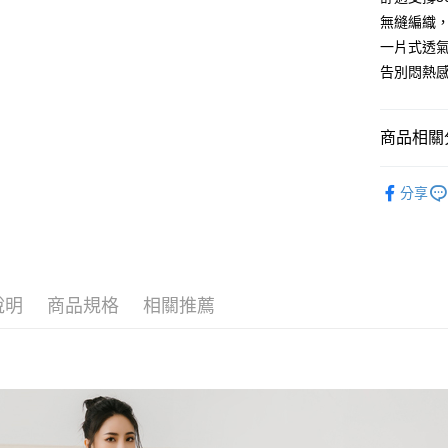
【繳款方
貨到付款
1.分期款
無縫編織
【「AFT
醒簡訊。
１．於結帳
一片式透
2.透過簡
付」結帳
告別悶熱
運送方式
帳／街口支
２．訂單
３．收到繳
全家取貨
【注意事
／ATM／
1.本服務
※ 請注意
每筆NT$8
商品相關分
用戶於交
絡購買商品
款買賣價
先享後付
付款後全
背心Bra T
2.基於同
※ 交易是
分享
每筆NT$8
資料（包
是否繳費成
👀│內衣
用，由本
付客戶支
3.完整用
萊爾富取
💰招財褲
【注意事
每筆NT$8
👀│內衣
１．透過由
交易，需
付款後萊
說明
商品規格
相關推薦
👗部落客
求債權轉
每筆NT$8
２．關於
🔎│內衣
https://aft
7-11取貨
３．未成
👀│內衣
「AFTE
每筆NT$8
任。
✨無鋼圈ღ
４．使用「
付款後7-1
即時審查
【𝟱𝟵