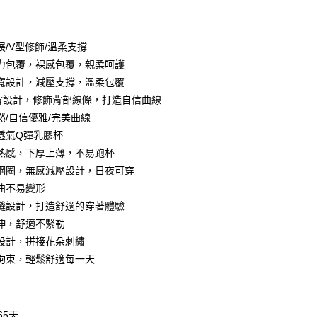
付款
展/V型修飾/溫柔支撐
力包覆，裸感包覆，親柔呵護
寬設計，減壓支撐，溫柔包覆
背設計，修飾背部線條，打造自信曲線
然/自信優雅/完美曲線
透氣Q彈乳膠杯
熱感，下厚上薄，不易跑杯
鋼圈，無感減壓設計，日夜可穿
分期
曲不易變形
你分期使用說明】
縫設計，打造舒適的穿著體驗
享後付
由台灣大哥大提供，台灣大哥大用戶可立即使用無須另外申請。
伸，舒適不緊勒
式選擇「大哥付你分期」，訂單成立後會自動跳轉到大哥付的交易
設計，拼接花朵刺繡
證手機門號後，選擇欲分期的期數、繳款截止日，確認付款後即
FTEE先享後付」】
t
。
先享後付是「在收到商品之後才付款」的支付方式。 讓您購物簡單
拘束，輕鬆舒適每一天
准額度、可分期數及費用金額請依後續交易確認頁面所載為準。
心！
立30分鐘內，如未前往確認交易或遇審核未通過，訂單將自動取
：不需註冊會員、不需綁卡、不需儲值。
 Point」為中華電信所提供之點數服務，可於會員專區綁定中華電
「轉專審核」未通過狀況，表示未達大哥付你分期系統評分，恕
：只要手機號碼，簡訊認證，即可結帳。
，即可在購物車使用 Hami Point 折抵消費金額 (1點等於1
評估內容。
：先確認商品／服務後，再付款。
65天