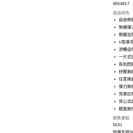
9654817
超商取貨
商品特色
LINE Pay
自由伸
無縫彈
Apple Pay
側邊加
街口支付
U型美
流暢自
悠遊付
一片式
全盈+PAY
告別悶
紓壓無
大哥付你
任意捲
相關說明
【大哥付
彈力無
AFTEE先
1.本服務
完美拉
2.付款方
相關說明
背心式
流程，驗
【關於「A
Hami Poin
完成交易
AFTEE
輕盈無
3.實際核
便利好安
相關說明
銷售重點
4.訂單成
１．簡單
「Hami
消。如遇
ATM付款
２．便利
5531
信會員帳號後
無法說明
３．安心
元)。
舒適支撐3