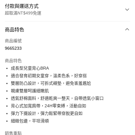
付款與運送方式
超取滿NT$499免運
付款方式
商品特色
信用卡一次付款
商品編號
超商取貨付款
9665233
LINE Pay
商品特色
Apple Pay
成長型兒童背心BRA
適合發育初期女童穿，溫柔色系，好穿搭
街口支付
雙層防凸設計，可拆式襯墊，避免害羞尷尬
悠遊付
親膚雙層呵護細嫩肌
透氣舒棉面料，舒適乾爽一整天，自帶透氣小窗口
全盈+PAY
背心式加寬肩帶，24H零束縛，活動自如
大哥付你分期
彈力下擺設計，彈力鬆緊帶穿脫更自如
相關說明
細緻包邊，平坦滑順
【大哥付你分期使用說明】
AFTEE先享後付
1.本服務由台灣大哥大提供，台灣大哥大用戶可立即使用無須另外申請。
銷售重點