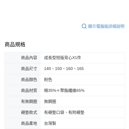
顯示電腦版詳細說明
商品規格
商品內容
成長型短版背心X1件
商品尺寸
140、150、160、165
商品顏色
粉色
商品材質
棉35%＋聚酯纖維65%
有無鋼圈
無鋼圈
襯墊款式
有襯墊口袋、有附襯墊
商品產地
台灣製