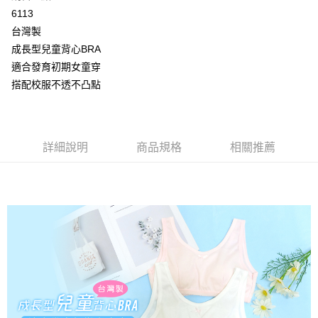
2.付款方式選擇「大哥付你分期」，訂單成立後會自動跳轉到大哥付的交易
相關說明
6113
流程，驗證手機門號後，選擇欲分期的期數、繳款截止日，確認付款後即完
【關於「AFTEE先享後付」】
成交易。
台灣製
Hami Point
AFTEE先享後付是「在收到商品之後才付款」的支付方式。 讓您購物簡單
3.實際核准額度、可分期數及費用金額請依後續交易確認頁面所載為準。
便利好安心！
成長型兒童背心BRA
相關說明
4.訂單成立30分鐘內，如未前往確認交易或遇審核未通過，訂單將自動取
１．簡單：不需註冊會員、不需綁卡、不需儲值。
「Hami Point」為中華電信所提供之點數服務，可於會員專區綁定中華電信
適合發育初期女童穿
消。如遇「轉專審核」未通過狀況，表示未達大哥付你分期系統評分，恕無
２．便利：只要手機號碼，簡訊認證，即可結帳。
ATM付款
會員帳號後，即可在購物車使用 Hami Point 折抵消費金額 (1點等於1元)。
法說明評估內容。
搭配校服不透不凸點
３．安心：先確認商品／服務後，再付款。
【繳款方式說明】
貨到付款
1.分期款項不併入電信帳單，「大哥付你分期」於每月結算日後寄送繳費提
【「AFTEE先享後付」結帳流程】
醒簡訊。
１．於結帳方式選擇「AFTEE先享後付」後，將跳轉至「AFTEE先享後付」
2.透過簡訊連結打開帳單後，可選擇「超商條碼／台灣大直營門市／銀行轉
結帳頁面，進行簡訊認證並確認金額後，即可完成結帳。
運送方式
帳／街口支付／iPASS MONEY」等通路繳費。
詳細說明
商品規格
相關推薦
２．訂單成立數日內，您將收到繳費通知簡訊。
全家取貨付款
３．收到繳費通知簡訊後14天內，點擊此簡訊中的連結，可透過四大超商／
【注意事項】
ATM／網路銀行／等多元方式進行付款，方視為交易完成。
每筆NT$80，滿NT$499(含以上)免運費
1.本服務係由「台灣大哥大股份有限公司」（以下簡稱本公司）所提供，讓
※ 請注意：結帳手續完成當下不需立刻繳費，但若您需要取消訂單，請聯絡
用戶於交易時，得透過本服務購買商品或服務，並由商店將買賣／分期付款
購買商品的店家。未經商家同意取消之訂單仍視為有效，需透過AFTEE先享
付款後全家取貨
買賣價金債權讓與本公司後，依約使用本公司帳單繳交帳款。
後付繳納相關費用。
2.基於同意付款使用「大哥付你分期」之契約關係目的，商店將以您的個人
每筆NT$80，滿NT$499(含以上)免運費
※ 交易是否成功請以「AFTEE先享後付 」之結帳頁面顯示為準，若有關於
資料（包含姓名、電話或地址）提供予台灣大哥大進項蒐集、處理及利用，
是否繳費成功／繳費後需取消欲退款等相關疑問，請聯繫「AFTEE先享後付
由本公司與您本人進行分期帳單所需資料之確認、核對及更正。
萊爾富取貨付款
客戶支援中心」
https://netprotections.freshdesk.com/support/home
3.完整用戶服務條款，請詳閱以下連結：
https://oppay.tw/userRule
每筆NT$80，滿NT$799(含以上)免運費
【注意事項】
１．透過由恩沛科技股份有限公司提供之「AFTEE先享後付」服務完成之交
付款後萊爾富取貨
易，需依本服務之必要範圍內提供個人資料，並將交易相關給付款項請求債
每筆NT$80，滿NT$799(含以上)免運費
權轉讓予恩沛科技股份有限公司。