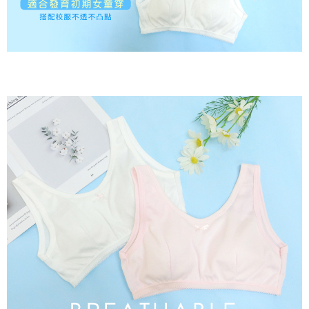
２．關於個人資料處理事宜，請瀏覽以下網址：
https://aftee.tw/terms/#terms3
7-11取貨付款
３．未成年的使用者請事先徵得法定代理人或監護人之同意方可使用
每筆NT$80，滿NT$799(含以上)免運費
「AFTEE先享後付」，若未經同意申辦者引起之損失，本公司不負相關責
任。
付款後7-11取貨
４．使用「AFTEE先享後付」時，將依據個別帳號之用戶狀況，依本公司即
時審查核予不同之上限額度；若仍有額度不足之情形，本公司將視審查結果
每筆NT$80，滿NT$799(含以上)免運費
請求用戶進行身份認證。
５．嚴禁一人註冊多個帳號或使用他人資訊註冊。若發現惡意使用之情形，
7-11取貨(快速到店)
恩沛科技股份有限公司將有權停止該用戶之使用額度並採取法律行動。
每筆NT$90
宅配/離島不配送
每筆NT$80，滿NT$890(含以上)免運費
黑貓貨到付款
每筆NT$120
國家/地區配送
查看運費