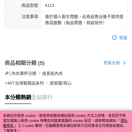
商品型號
6113
注意事項
基於個人衛生問題，此商品售出後不提供退
換貨服務（商品寄錯、瑕疵除外）
客服
商品相關分類 (5)
查看全部
🔎│內衣罩杯分類
成長型內衣
⭐MIT台灣製精品系列
居家服/背心
本分類熱銷
全站排行
本網站中使用 cookie，欲查詢有關本網站使用 cookie 方式之詳情，及若您不希
熱門標籤
望在電腦上使用 cookie 時應如何變更電腦的 cookie 設定，請參閱本網站「
隱私
權條款
」之 Cookie 聲明。您繼續使用本網站即表示您同意本公司得按本網站使
用條款之 Cookie 聲明使用 cookie。
了解更多 >