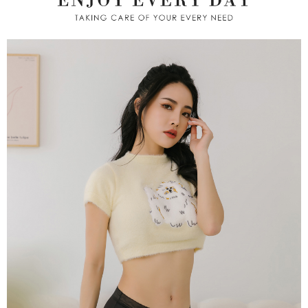
pengesahan semula dan pembetulan.
宅配/離島不配送
Jumlah yang diperakui untuk pengguna kali pertama yang lulus
kelulusan boleh sehingga NT$10,000. Jika pengguna tidak membuat
NT$80/pesanan | Penghantaran percuma untuk pesanan
Untuk terma perkhidmatan penuh, sila rujuk pautan berikut:
pembayaran dalam tempoh tersebut, yuran pembayaran lewat sebanyak
https://oppay.tw/userRule
" target="_blank" class="link revert-
NT$890 atau lebih
20% setahun akan dikenakan. Pengguna bawah umur dikehendaki
style">https://oppay.tw/userRule
mendapatkan kebenaran daripada ibu bapa atau penjaga yang sah
黑貓貨到付款
untuk menggunakan AFTEE.
【Panduan Penggunaan Pembayaran Ansuran Gogo】
NT$120/pesanan
1. Perkhidmatan ini disediakan oleh Taiwan Mobile, pengguna telefon
Sila hubungi NP Taiwan Inc. di
cs_tw@netprotections.co.jp
jika anda
mudah alih boleh segera menggunakan tanpa perlu memohon lagi.
mempunyai sebarang kebimbangan mengenai pemprosesan dan
國家/地區配送
Kadar Penghantaran
(Hanya untuk nombor langganan peribadi, tidak terbuka untuk syarikat
penggunaan pada data peribadi. Jika anda tidak bersetuju dengan data
dan kad prabayar)
peribadi yang disenaraikan seperti di atas akan dikumpul dan digunakan
2. Pilihan kaedah pembayaran "Pembayaran Ansuran Gogo", selepas
oleh AFTEE, sila jangan gunakan perkhidmatan ini.
pesanan ditubuhkan, akan secara automatik dialihkan ke proses
transaksi Gogo, selepas pengesahan nombor telefon, pilih bilangan
ansuran yang diingini, tarikh akhir pembayaran, dan setelah
mengesahkan pembayaran, transaksi akan selesai.
3. Jumlah kelulusan sebenar, bilangan ansuran dan jumlah bayaran
adalah berdasarkan halaman pengesahan transaksi seterusnya.
4. Dalam masa 30 minit selepas pesanan ditubuhkan, jika tidak pergi
untuk mengesahkan transaksi atau jika tidak lulus semakan, pesanan
akan dibatalkan secara automatik. Jika terdapat situasi "pindah untuk
semakan khusus" yang tidak lulus, ini menunjukkan bahawa sistem
penilaian tidak mencukupi, tiada penjelasan mengenai kandungan
penilaian boleh diberikan.