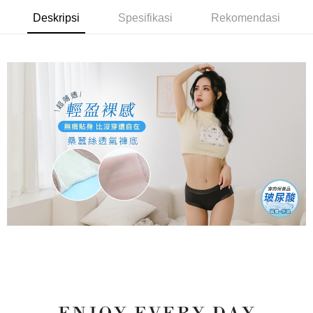
NT$499 atau lebih
[Arahan Pembayaran]
Tempoh pembayaran dikira dari masa kedai meminta pembayaran anda,
Deskripsi
Spesifikasi
Rekomendasi
ditambah dengan bilangan hari yang boleh dilanjutkan oleh AFTEE. Anda
萊爾富取貨付款
Pembayaran ansuran melalui OP Pay Later akan dibilkan secara
boleh melanjutkan tempoh pembayaran anda sebelum anda menerima
berasingan dan tidak termasuk dalam bil telekom anda. SMS peringatan
NT$80/pesanan | Penghantaran percuma untuk pesanan
pesanan. Walau bagaimanapun, tiada jaminan bahawa anda boleh
pembayaran akan dihantar selepas kitaran bil bulanan.
menerima pesanan anda semasa tempoh pembayaran (cth.: produk
NT$799 atau lebih
prapesanan atau produk yang mungkin mengambil masa yang lebih
Selepas mengakses bil melalui pautan dalam SMS, anda boleh
lama untuk dihantar). Oleh itu, anda dikehendaki membuat pembayaran
付款後萊爾富取貨
menyelesaikan pembayaran anda melalui salah satu saluran berikut: kod
kepada AFTEE dalam tempoh sama ada anda menerima pesanan.
bar kedai serbaneka, kedai runcit Taiwan Mobile, pemindahan bank,
NT$80/pesanan | Penghantaran percuma untuk pesanan
JKOPay, atau iPASS MONEY.
Kedua, Sekatan Pembayaran
NT$799 atau lebih
1. Jumlah yang diperakui untuk pengguna kali pertama boleh sehingga
[Nota Penting]
NT$10,000. Amaun diperakui sebenar yang diluluskan akan berdasarkan
7-11取貨付款
keputusan pensijilan dan semakan oleh AFTEE.
Perkhidmatan ini disediakan oleh Taiwan Mobile Co., Ltd. (“Syarikat”),
NT$80/pesanan | Penghantaran percuma untuk pesanan
2. Amaun perbelanjaan minimum mestilah lebih besar daripada NT$20.
yang membolehkan pelanggan membeli barangan atau perkhidmatan
3. Pada masa ini hanya tersedia untuk ahli Taiwan.
NT$799 atau lebih
melalui perkhidmatan ini pada masa transaksi. Hasil daripada pembelian
atau pembayaran ansuran akan dipindahkan oleh peniaga kepada
Ketiga, Syarat Perkhidmatan
付款後7-11取貨
Syarikat, dan pelanggan hendaklah membuat pembayaran mengikut
Perkhidmatan AFTEE Beli Sekarang Bayar Kemudian disediakan oleh NP
perjanjian menggunakan sistem bil Syarikat.
NT$80/pesanan | Penghantaran percuma untuk pesanan
Taiwan, Inc. dan AFTEE akan membuat bil kepada pengguna. AFTEE
akan menggunakan data peribadi yang dikumpul (termasuk nama
NT$799 atau lebih
Untuk memenuhi hubungan kontrak yang terjalin melalui persetujuan
pembeli, no. telefon, nama penerima, no. telefon, alamat penerima) untuk
penggunaan OP Pay Later, peniaga akan memberikan maklumat peribadi
penggunaan perkhidmatan. Sila rujuk kepada "Penyata Pengumpulan
7-11取貨(快速到店)
anda (termasuk nama, nombor telefon, atau alamat) kepada Syarikat bagi
Data Peribadi, Pemprosesan, Penggunaan"
tujuan pengumpulan, pemprosesan dan penggunaan data yang
NT$90/pesanan
(https://aftee.tw/privacypolicy/
) untuk maklumat lanjut.
diperlukan untuk pengebilan ansuran, termasuk pengesahan,