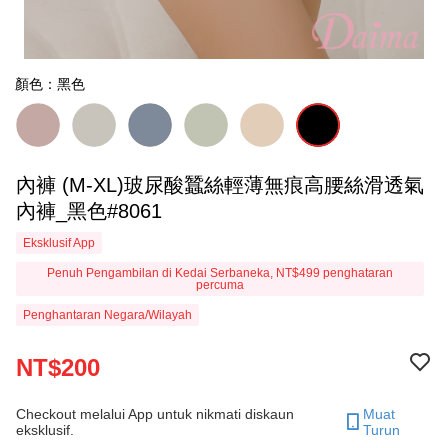
顏色：黑色
內褲 (M-XL)玻尿酸蠶絲輕薄無痕高腰絲滑透氣
內褲_黑色#8061
Eksklusif App
Penuh Pengambilan di Kedai Serbaneka, NT$499 penghataran
percuma
Penghantaran Negara/Wilayah
NT$200
Checkout melalui App untuk nikmati diskaun
Muat
eksklusif.
Turun