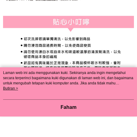
Laman web ini ada menggunakan kuki. Sekiranya anda ingin mengetahui
secara terperinci bagaimana kuki digunakan di laman web ini, dan bagaimana
untuk mengubah tetapan kuki komputer anda. Jika anda tidak mahu
menggunakan kuki di komputer anda, sila rujuk penerangan mengenai kuki.
Butiran >
Dasar Privasi
Laman web ini ada menggunakan kuki. Sekiranya anda ingin
mengetahui secara terperinci bagaimana kuki digunakan di laman web ini,
dan bagaimana untuk mengubah tetapan kuki komputer anda. Jika anda tidak
Faham
mahu menggunakan kuki di komputer anda, sila rujuk penerangan mengenai
kuki.