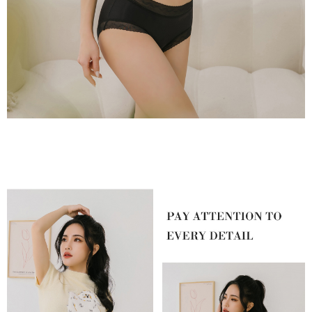
【Penerangan Kaedah Pembayaran】
1. Pembayaran ansuran tidak digabungkan dalam bil telekomunikasi,
"Pembayaran Ansuran Gogo" akan menghantar SMS peringatan
pembayaran selepas tarikh penyelesaian bulanan.
2. Melalui pautan SMS untuk membuka bil, anda boleh memilih untuk
membayar melalui "Kod bar kedai serbaneka / Kedai rasmi Taiwan
Mobile / Pemindahan bank / Pembayaran J街口 / iPASS MONEY" dan
saluran lain.
【Nota Penting】
1. Perkhidmatan ini disediakan oleh "Taiwan Mobile Co., Ltd." untuk
membolehkan pengguna membeli produk atau perkhidmatan melalui
perkhidmatan ini semasa transaksi, dan kedai akan menyerahkan hak
tuntutan harga jual/beli ansuran kepada syarikat ini untuk membayar bil
menggunakan bil syarikat ini.
2. Berdasarkan tujuan kontrak persetujuan pembayaran menggunakan
"Pembayaran Ansuran Gogo", kedai akan memberikan maklumat peribadi
anda (termasuk nama, telefon atau alamat) kepada Taiwan Mobile untuk
pengumpulan, pemprosesan dan penggunaan, untuk pengesahan,
semakan dan pembetulan data yang diperlukan untuk bil ansuran oleh
Taiwan Mobile.
3. Sila baca syarat perkhidmatan pengguna secara lengkap melalui
pautan berikut: https://oppay.tw/userRule