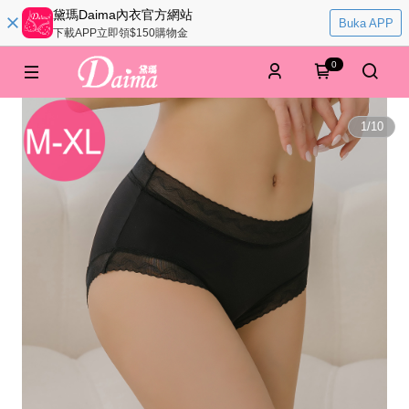
黛瑪Daima內衣官方網站
Buka APP
下載APP立即領$150購物金
0
1
/
10