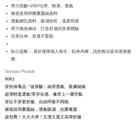
OP Pay Later
彈力指數+200!!Q彈、輕薄、透氣
Deskripsi
褲底使用抑菌桑蠶絲面料
[Terma Penggunaan untuk OP Pay Later]
透氣網孔面料，吸濕快乾，溫柔呵護
AFTEE
Perkhidmatan ini disediakan oleh Taiwan Mobile dan tersedia untuk
彈力無痕褲頭，打造舒適的穿著體驗
Deskripsi
pengguna Taiwan Mobile tanpa memerlukan permohonan tambahan.
Pertama, Mengenai Perkhidmatan AFTEE Beli Sekarang Bayar Kemudian
完美拉伸，舒適不緊勒
Hami Point
1. Dengan memilih AFTEE sebagai kaedah pembayaran, mesej
Jika anda memilih OP Pay Later sebagai kaedah pembayaran, sistem
pengesahan AFTEE akan muncul.
Deskripsi
akan mengarahkan anda secara automatik ke proses transaksi OP Pay
貼心提醒： 基於保障個人衛生，貼身內褲，請恕無法提供退換服
2. Anda boleh meneruskan pembayaran selepas pengesahan SMS.
「Hami Point」為中華電信所提供之點數服務，可於會員專區綁定中華電信
Later selepas pesanan dibuat. Anda perlu mengesahkan nombor telefon
3. Tiada bayaran diperlukan apabila pesanan disahkan. Produk akan
Pemindahan ATM
務。
會員帳號後，即可在購物車使用 Hami Point 折抵消費金額 (1點等於1元)。
mudah alih anda, memilih bilangan ansuran, dan menetapkan tarikh
dihantar ke alamat yang ditetapkan.
akhir pembayaran. Transaksi akan dianggap selesai setelah pembayaran
4. Setelah pesanan disahkan, anda akan menerima SMS pembayaran
Tunai semasa Penghantaran
Sorotan Produk
disahkan.
manakala ahli aplikasi akan menerima pemberitahuan tolak aplikasi
8061
AFTEE.
Had kredit yang diluluskan, tempoh ansuran yang tersedia, dan yuran
Pilihan Penghantaran
5. Tiada bayaran diperlukan apabila anda menerima produk. Sila buat
穿的保養品『玻尿酸』絲滑透氣、親膚細膩
yang dikenakan adalah tertakluk kepada maklumat yang dinyatakan
pembayaran di empat kedai serbaneka utama, ATM atau perbankan
pada halaman pengesahan transaksi seterusnya.
全家取貨付款
超薄輕盈透氣!零存在感，像穿上一層空氣
dalam talian dengan SMS pembayaran atau pemberitahuan tolak aplikasi
AFTEE.
穿比不穿更舒服、自由呼吸不悶熱
NT$80/pesanan | Penghantaran percuma untuk pesanan
Jika transaksi tidak disahkan dalam masa 30 minit selepas pesanan
褲底採用桑蠶絲，透氣吸濕，抗菌養護
NT$499 atau lebih
dibuat, atau jika permohonan gagal dalam proses semakan, pesanan
Sila ambil perhatian bahawa tempoh pembayaran adalah 14 hari. Walau
akan dibatalkan secara automatik. Jika permohonan gagal pada
超包臀！大大大彈！又薄又透又高彈舒服
bagaimanapun, bagi mereka yang telah memuat turun Aplikasi AFTEE
付款後全家取貨
peringkat "semakan manual", ini bermakna kriteria pemarkahan sistem
dan mendaftar sebagai ahli AFTEE boleh menikmati tempoh pembayaran
tidak dipenuhi; butiran penilaian khusus tidak akan didedahkan.
sehingga 45 hari.
NT$80/pesanan | Penghantaran percuma untuk pesanan