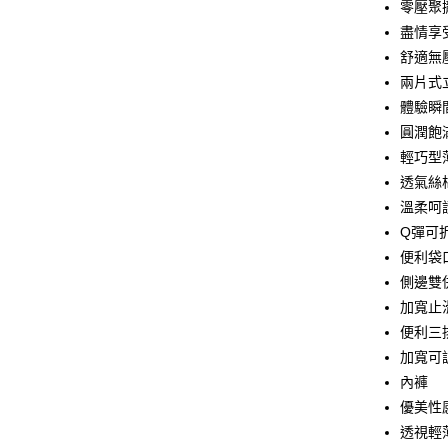
【大哥付
零壓聚
AFTEE先
1.本服務
盡情享
2.付款方
相關說明
舒適無
流程，驗
【關於「A
Hami Poin
完成交易
AFTEE
兩片式
3.實際核
便利好安
相關說明
體驗瞬
4.訂單成
１．簡單
「Hami
消。如遇
圓潤飽
ATM付款
２．便利
信會員帳號後
無法說明
３．安心
元)。
輕巧型
【繳款方
貨到付款
透氣絲
1.分期款
【「AFT
醒簡訊。
１．於結帳
溫柔呵
2.透過簡
付」結帳
Q彈可
運送方式
帳／街口支
２．訂單
便利袋
３．收到繳
全家取貨
【注意事
／ATM／
側邊雙
1.本服務
※ 請注意
每筆NT$8
加寬止
用戶於交
絡購買商品
款買賣價
便利三
先享後付
付款後全
2.基於同
※ 交易是
加寬可
每筆NT$8
資料（包
是否繳費成
內褲
用，由本
付客戶支
3.完整用
萊爾富取
優美性
【注意事
每筆NT$8
透視輕
１．透過由