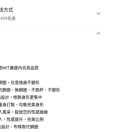
送方式
499免運
次付款
付款
造MIT嚴選內衣高品質
鋼圈，任意捲曲不變形
代鋼圈，無鋼圈、不跑杯、不變形
溝設計，修飾身形更集中
量身訂製，勾勒完美身形
人風采，綻放您的性感曲線
人、性感提升、完美比例
分期
拉設計，布條取代鋼圈