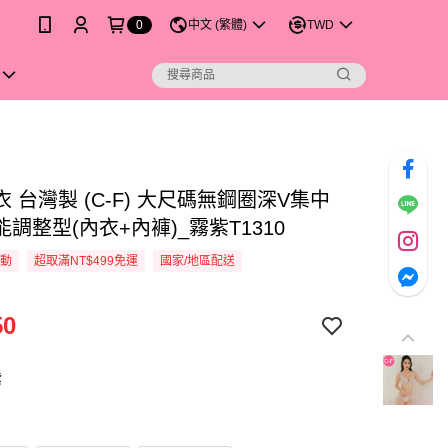
0
中文 (繁體)
TWD
 台灣製 (C-F) 大尺碼無鋼圈深V集中
調整型(內衣+內褲)_霧紫T1310
活動
超取滿NT$499免運
國家/地區配送
50
紫