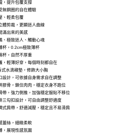
你分期使用說明】
攏，提升包覆支撐
享後付
由台灣大哥大提供，台灣大哥大用戶可立即使用無須另外申請。
受無鋼圈的自在體驗
式選擇「大哥付你分期」，訂單成立後會自動跳轉到大哥付的交易
壓、輕柔包覆
證手機門號後，選擇欲分期的期數、繳款截止日，確認付款後即
FTEE先享後付」】
t
。
先享後付是「在收到商品之後才付款」的支付方式。 讓您購物簡單
立體剪裁，更顯迷人曲線
准額度、可分期數及費用金額請依後續交易確認頁面所載為準。
心！
間滿出來的美感
立30分鐘內，如未前往確認交易或遇審核未通過，訂單將自動取
：不需註冊會員、不需綁卡、不需儲值。
 Point」為中華電信所提供之點數服務，可於會員專區綁定中華電
「轉專審核」未通過狀況，表示未達大哥付你分期系統評分，恕
滿、極致迷人、觸動心魂
：只要手機號碼，簡訊認證，即可結帳。
，即可在購物車使用 Hami Point 折抵消費金額 (1點等於1
評估內容。
：先確認商品／服務後，再付款。
薄杯，0.2cm極致薄杯
式說明】
棉杯，自然不厚重
項不併入電信帳單，「大哥付你分期」於每月結算日後寄送繳費提
EE先享後付」結帳流程】
方式選擇「AFTEE先享後付」後，將跳轉至「AFTEE先享後
護，輕薄好穿，每個時刻都自在
訊連結打開帳單後，可選擇「超商條碼／台灣大直營門市／銀行轉
頁面，進行簡訊認證並確認金額後，即可完成結帳。
拆式水滴襯墊，修飾大小胸
付／iPASS MONEY」等通路繳費。
成立數日內，您將收到繳費通知簡訊。
口設計，可依據自身需求自在調整
費通知簡訊後14天內，點擊此簡訊中的連結，可透過四大超商
付款
項】
網路銀行／等多元方式進行付款，方視為交易完成。
併膠骨，鎖住肉肉，穩定衣身不跑位
係由「台灣大哥大股份有限公司」（以下簡稱本公司）所提供，讓
：結帳手續完成當下不需立刻繳費，但若您需要取消訂單，請聯
0，滿NT$499(含以上)免運費
滑帶，強力側推，加強穩定服貼不移位
易時，得透過本服務購買商品或服務，並由商店將買賣／分期付
的店家。未經商家同意取消之訂單仍視為有效，需透過AFTEE
金債權讓與本公司後，依約使用本公司帳單繳交帳款。
排三勾扣設計，可自由調整舒適度
繳納相關費用。
家取貨
意付款使用「大哥付你分期」之契約關係目的，商店將以您的個人
否成功請以「AFTEE先享後付 」之結帳頁面顯示為準，若有關於
調式肩帶，舒適減壓，穩定且不易滑肩
0，滿NT$499(含以上)免運費
含姓名、電話或地址）提供予台灣大哥大進項蒐集、處理及利
功／繳費後需取消欲退款等相關疑問，請聯繫「AFTEE先享後
公司與您本人進行分期帳單所需資料之確認、核對及更正。
援中心」
https://netprotections.freshdesk.com/support/home
戶服務條款，請詳閱以下連結：
https://oppay.tw/userRule
貨付款
感蕾絲，細緻柔軟
項】
0，滿NT$799(含以上)免運費
薄，展現性感氛圍
恩沛科技股份有限公司提供之「AFTEE先享後付」服務完成之