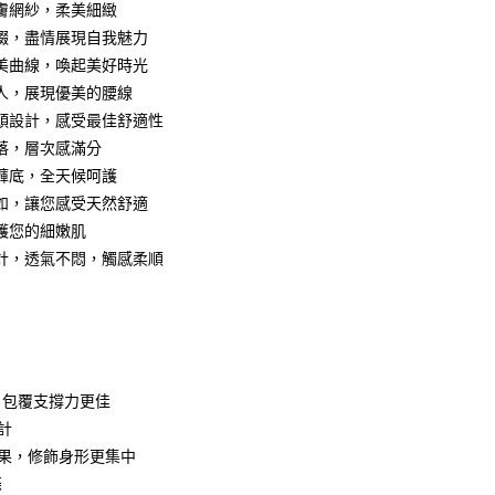
膚網紗，柔美細緻
依本服務之必要範圍內提供個人資料，並將交易相關給付款項請
爾富取貨
讓予恩沛科技股份有限公司。
綴，盡情展現自我魅力
0，滿NT$799(含以上)免運費
個人資料處理事宜，請瀏覽以下網址：
美曲線，喚起美好時光
ee.tw/terms/#terms3
付款
年的使用者請事先徵得法定代理人或監護人之同意方可使用
人，展現優美的腰線
E先享後付」，若未經同意申辦者引起之損失，本公司不負相關責
0，滿NT$799(含以上)免運費
頭設計，感受最佳舒適性
落，層次感滿分
AFTEE先享後付」時，將依據個別帳號之用戶狀況，依本公司
1取貨
核予不同之上限額度；若仍有額度不足之情形，本公司將視審查
褲底，全天候呵護
0，滿NT$799(含以上)免運費
用戶進行身份認證。
如，讓您感受天然舒適
一人註冊多個帳號或使用他人資訊註冊。若發現惡意使用之情
科技股份有限公司將有權停止該用戶之使用額度並採取法律行
護您的細嫩肌
(快速到店)
計，透氣不悶，觸感柔順
0
不配送
0，滿NT$890(含以上)免運費
付款
，包覆支撐力更佳
20
計
配送
查看運費
效果，修飾身形更集中
條