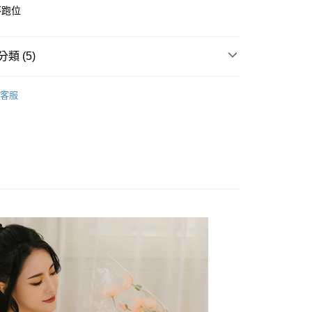
不跑位
類 (5)
灣製精品系列
台製成套內衣
客服
內衣組
C罩杯
內衣組
D罩杯
內衣組
E罩杯
內衣組
F罩杯