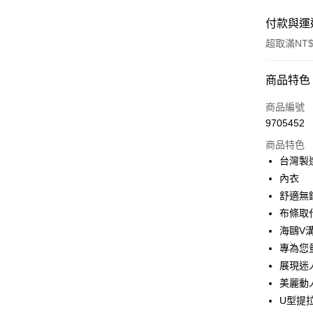
付款與運
超取滿NT$
付款方式
商品特色
信用卡一
商品編號
9705452
超商取貨
商品特色
LINE Pay
台灣製
內衣
Apple Pay
舒適無
街口支付
布條取
海鷗V
悠遊付
專為您
全盈+PAY
展現迷
美麗動
大哥付你
U型提
相關說明