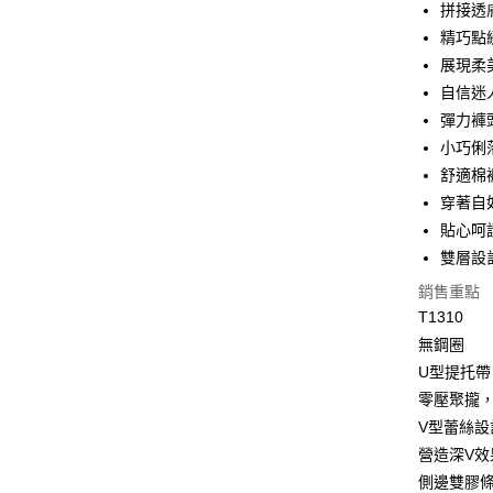
拼接透
交易，需
付款後萊
求債權轉
精巧點
每筆NT$8
２．關於
展現柔
https://aft
7-11取貨
３．未成
自信迷
「AFTE
每筆NT$8
彈力褲
任。
小巧俐
４．使用「
付款後7-1
即時審查
舒適棉
每筆NT$8
結果請求
穿著自
５．嚴禁
形，恩沛
貼心呵
7-11取貨
動。
雙層設
每筆NT$9
銷售重點
宅配/離島
T1310
每筆NT$8
無鋼圈
黑貓貨到
U型提托帶
零壓聚攏
每筆NT$1
V型蕾絲設
國家/地區
營造深V
側邊雙膠