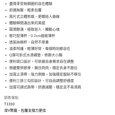
【大哥付你分期使用說明】
盡情享受無鋼圈的自在體驗
AFTEE先享後付
1.本服務由台灣大哥大提供，台灣大哥大用戶可立即使用無須另外申請。
舒適無壓、輕柔包覆
2.付款方式選擇「大哥付你分期」，訂單成立後會自動跳轉到大哥付的交易
相關說明
流程，驗證手機門號後，選擇欲分期的期數、繳款截止日，確認付款後即完
兩片式立體剪裁，更顯迷人曲線
【關於「AFTEE先享後付」】
成交易。
Hami Point
AFTEE先享後付是「在收到商品之後才付款」的支付方式。 讓您購物簡單
體驗瞬間滿出來的美感
3.實際核准額度、可分期數及費用金額請依後續交易確認頁面所載為準。
便利好安心！
相關說明
4.訂單成立30分鐘內，如未前往確認交易或遇審核未通過，訂單將自動取
圓潤飽滿、極致迷人、觸動心魂
１．簡單：不需註冊會員、不需綁卡、不需儲值。
「Hami Point」為中華電信所提供之點數服務，可於會員專區綁定中華電信
消。如遇「轉專審核」未通過狀況，表示未達大哥付你分期系統評分，恕無
２．便利：只要手機號碼，簡訊認證，即可結帳。
輕巧型薄杯，0.2cm極致薄杯
ATM付款
會員帳號後，即可在購物車使用 Hami Point 折抵消費金額 (1點等於1元)。
法說明評估內容。
３．安心：先確認商品／服務後，再付款。
透氣絲棉杯，自然不厚重
【繳款方式說明】
貨到付款
1.分期款項不併入電信帳單，「大哥付你分期」於每月結算日後寄送繳費提
溫柔呵護，輕薄好穿，每個時刻都自在
【「AFTEE先享後付」結帳流程】
醒簡訊。
１．於結帳方式選擇「AFTEE先享後付」後，將跳轉至「AFTEE先享後付」
Q彈可拆式水滴襯墊，修飾大小胸
2.透過簡訊連結打開帳單後，可選擇「超商條碼／台灣大直營門市／銀行轉
結帳頁面，進行簡訊認證並確認金額後，即可完成結帳。
運送方式
帳／街口支付／iPASS MONEY」等通路繳費。
便利袋口設計，可依據自身需求自在調整
２．訂單成立數日內，您將收到繳費通知簡訊。
全家取貨付款
側邊雙併膠骨，鎖住肉肉，穩定衣身不跑位
３．收到繳費通知簡訊後14天內，點擊此簡訊中的連結，可透過四大超商／
【注意事項】
ATM／網路銀行／等多元方式進行付款，方視為交易完成。
每筆NT$80，滿NT$499(含以上)免運費
加寬止滑帶，強力側推，加強穩定服貼不移位
1.本服務係由「台灣大哥大股份有限公司」（以下簡稱本公司）所提供，讓
※ 請注意：結帳手續完成當下不需立刻繳費，但若您需要取消訂單，請聯絡
用戶於交易時，得透過本服務購買商品或服務，並由商店將買賣／分期付款
便利三排三勾扣設計，可自由調整舒適度
購買商品的店家。未經商家同意取消之訂單仍視為有效，需透過AFTEE先享
付款後全家取貨
買賣價金債權讓與本公司後，依約使用本公司帳單繳交帳款。
後付繳納相關費用。
加寬可調式肩帶，舒適減壓，穩定且不易滑肩
2.基於同意付款使用「大哥付你分期」之契約關係目的，商店將以您的個人
每筆NT$80，滿NT$499(含以上)免運費
※ 交易是否成功請以「AFTEE先享後付 」之結帳頁面顯示為準，若有關於
資料（包含姓名、電話或地址）提供予台灣大哥大進項蒐集、處理及利用，
是否繳費成功／繳費後需取消欲退款等相關疑問，請聯繫「AFTEE先享後付
銷售重點
由本公司與您本人進行分期帳單所需資料之確認、核對及更正。
萊爾富取貨付款
客戶支援中心」
https://netprotections.freshdesk.com/support/home
3.完整用戶服務條款，請詳閱以下連結：
https://oppay.tw/userRule
T1310
每筆NT$80，滿NT$799(含以上)免運費
【注意事項】
深V聚攏，包覆支撐力更佳
１．透過由恩沛科技股份有限公司提供之「AFTEE先享後付」服務完成之交