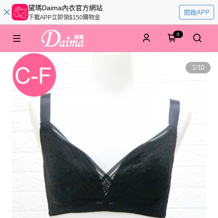
黛瑪Daima內衣官方網站
開啟APP
下載APP立即領$150購物金
0
1
/
10