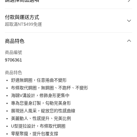
付款與運送方式
超取滿NT$499免運
付款方式
商品特色
信用卡一次付款
商品編號
超商取貨付款
9706361
LINE Pay
商品特色
Apple Pay
舒適無鋼圈，任意捲曲不變形
布條取代鋼圈，無鋼圈、不跑杯、不變形
街口支付
海鷗V溝設計，修飾身形更集中
悠遊付
專為您量身訂製，勾勒完美身形
展現迷人風采，綻放您的性感曲線
全盈+PAY
美麗動人、性感提升、完美比例
大哥付你分期
U型提拉設計，布條取代鋼圈
相關說明
零壓聚攏，提升包覆支撐