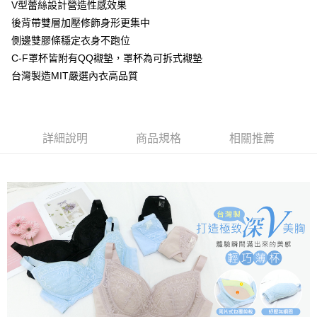
付款後萊爾富取貨
V型蕾絲設計營造性感效果
易，需依本服務之必要範圍內提供個人資料，並將交易相關給付款項請求債
後背帶雙層加壓修飾身形更集中
每筆NT$80，滿NT$799(含以上)免運費
權轉讓予恩沛科技股份有限公司。
２．關於個人資料處理事宜，請瀏覽以下網址：
側邊雙膠條穩定衣身不跑位
https://aftee.tw/terms/#terms3
7-11取貨付款
C-F罩杯皆附有QQ襯墊，罩杯為可拆式襯墊
３．未成年的使用者請事先徵得法定代理人或監護人之同意方可使用
每筆NT$80，滿NT$799(含以上)免運費
「AFTEE先享後付」，若未經同意申辦者引起之損失，本公司不負相關責
台灣製造MIT嚴選內衣高品質
任。
付款後7-11取貨
４．使用「AFTEE先享後付」時，將依據個別帳號之用戶狀況，依本公司即
時審查核予不同之上限額度；若仍有額度不足之情形，本公司將視審查結果
每筆NT$80，滿NT$799(含以上)免運費
請求用戶進行身份認證。
５．嚴禁一人註冊多個帳號或使用他人資訊註冊。若發現惡意使用之情形，
詳細說明
商品規格
相關推薦
7-11取貨(快速到店)
恩沛科技股份有限公司將有權停止該用戶之使用額度並採取法律行動。
每筆NT$90
宅配/離島不配送
每筆NT$80，滿NT$890(含以上)免運費
黑貓貨到付款
每筆NT$120
國家/地區配送
查看運費