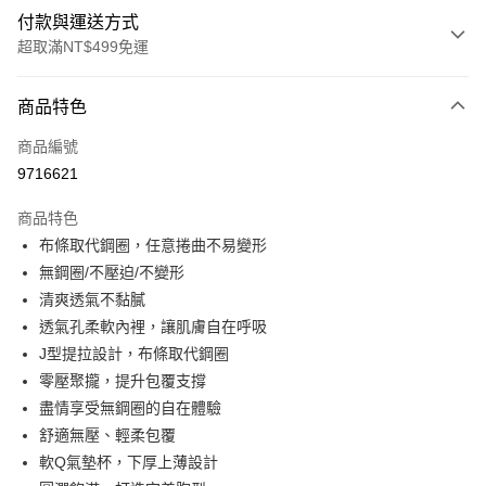
付款與運送方式
超取滿NT$499免運
付款方式
商品特色
信用卡一次付款
商品編號
超商取貨付款
9716621
LINE Pay
商品特色
Apple Pay
布條取代鋼圈，任意捲曲不易變形
無鋼圈/不壓迫/不變形
街口支付
清爽透氣不黏膩
悠遊付
透氣孔柔軟內裡，讓肌膚自在呼吸
J型提拉設計，布條取代鋼圈
全盈+PAY
零壓聚攏，提升包覆支撐
大哥付你分期
盡情享受無鋼圈的自在體驗
相關說明
舒適無壓、輕柔包覆
【大哥付你分期使用說明】
軟Q氣墊杯，下厚上薄設計
AFTEE先享後付
1.本服務由台灣大哥大提供，台灣大哥大用戶可立即使用無須另外申請。