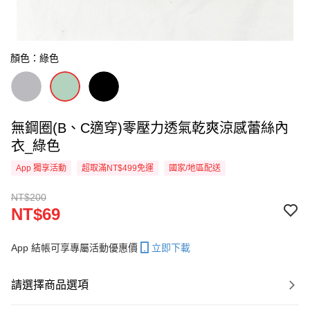
顏色：綠色
無鋼圈(B、C適穿)零壓力透氣乾爽涼感蕾絲內
衣_綠色
App 獨享活動
超取滿NT$499免運
國家/地區配送
NT$200
NT$69
App 結帳可享專屬活動優惠價
立即下載
請選擇商品選項