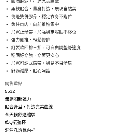
圓潤飽滿，打造完美胸型
2.付款方式選擇「大哥付你分期」，訂單成立後會自動跳轉到大哥付的交易
相關說明
流程，驗證手機門號後，選擇欲分期的期數、繳款截止日，確認付款後即完
柔軟貼合、量身打造，展現自然美
【關於「AFTEE先享後付」】
成交易。
Hami Point
AFTEE先享後付是「在收到商品之後才付款」的支付方式。 讓您購物簡單
側邊雙併膠骨，穩定衣身不跑位
3.實際核准額度、可分期數及費用金額請依後續交易確認頁面所載為準。
便利好安心！
相關說明
4.訂單成立30分鐘內，如未前往確認交易或遇審核未通過，訂單將自動取
鎖住肉肉，向前推進集中
１．簡單：不需註冊會員、不需綁卡、不需儲值。
「Hami Point」為中華電信所提供之點數服務，可於會員專區綁定中華電信
消。如遇「轉專審核」未通過狀況，表示未達大哥付你分期系統評分，恕無
２．便利：只要手機號碼，簡訊認證，即可結帳。
加寬止滑帶，加強穩定服貼不移位
ATM付款
會員帳號後，即可在購物車使用 Hami Point 折抵消費金額 (1點等於1元)。
法說明評估內容。
３．安心：先確認商品／服務後，再付款。
強力側推、輕鬆修飾
【繳款方式說明】
貨到付款
1.分期款項不併入電信帳單，「大哥付你分期」於每月結算日後寄送繳費提
訂製款四排三扣，可自由調整舒適度
【「AFTEE先享後付」結帳流程】
醒簡訊。
１．於結帳方式選擇「AFTEE先享後付」後，將跳轉至「AFTEE先享後付」
穩固好穿脫，穿著更安心
2.透過簡訊連結打開帳單後，可選擇「超商條碼／台灣大直營門市／銀行轉
結帳頁面，進行簡訊認證並確認金額後，即可完成結帳。
運送方式
帳／街口支付／iPASS MONEY」等通路繳費。
加寬可調式肩帶，穩易不易滑肩
２．訂單成立數日內，您將收到繳費通知簡訊。
全家取貨付款
舒適減壓、貼心呵護
３．收到繳費通知簡訊後14天內，點擊此簡訊中的連結，可透過四大超商／
【注意事項】
ATM／網路銀行／等多元方式進行付款，方視為交易完成。
每筆NT$80，滿NT$499(含以上)免運費
1.本服務係由「台灣大哥大股份有限公司」（以下簡稱本公司）所提供，讓
※ 請注意：結帳手續完成當下不需立刻繳費，但若您需要取消訂單，請聯絡
銷售重點
用戶於交易時，得透過本服務購買商品或服務，並由商店將買賣／分期付款
購買商品的店家。未經商家同意取消之訂單仍視為有效，需透過AFTEE先享
付款後全家取貨
買賣價金債權讓與本公司後，依約使用本公司帳單繳交帳款。
5532
後付繳納相關費用。
2.基於同意付款使用「大哥付你分期」之契約關係目的，商店將以您的個人
每筆NT$80，滿NT$499(含以上)免運費
無鋼圈超彈力
※ 交易是否成功請以「AFTEE先享後付 」之結帳頁面顯示為準，若有關於
資料（包含姓名、電話或地址）提供予台灣大哥大進項蒐集、處理及利用，
是否繳費成功／繳費後需取消欲退款等相關疑問，請聯繫「AFTEE先享後付
貼合身型，打造完美曲線
由本公司與您本人進行分期帳單所需資料之確認、核對及更正。
萊爾富取貨付款
客戶支援中心」
https://netprotections.freshdesk.com/support/home
3.完整用戶服務條款，請詳閱以下連結：
https://oppay.tw/userRule
全天候舒適體驗
每筆NT$80，滿NT$799(含以上)免運費
【注意事項】
軟Q氣墊杯
１．透過由恩沛科技股份有限公司提供之「AFTEE先享後付」服務完成之交
付款後萊爾富取貨
洞洞孔透氣內裡
易，需依本服務之必要範圍內提供個人資料，並將交易相關給付款項請求債
每筆NT$80，滿NT$799(含以上)免運費
權轉讓予恩沛科技股份有限公司。