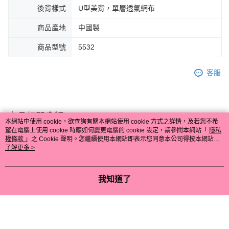
後背樣式
U型美背，單層透氣網布
商品產地
中國製
商品型號
5532
客服
商品相關分類 (5)
查看全部
本網站中使用 cookie，欲查詢有關本網站使用 cookie 方式之詳情，及若您不希
望在電腦上使用 cookie 時應如何變更電腦的 cookie 設定，請參閱本網站「
隱私
🔎│內衣罩杯分類
C罩杯
權條款
」之 Cookie 聲明。您繼續使用本網站即表示您同意本公司得按本網站使
用條款之 Cookie 聲明使用 cookie。
了解更多 >
👀│內衣款式特搜
無鋼圈│釋壓零束縛 ღ挺立有型
本分類熱銷
全站排行
我知道了
熱門標籤