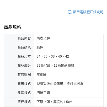
顯示電腦版詳細說明
商品規格
商品內容
內衣x1件
商品顏色
綠色
商品尺寸
34、36、38、40、42
商品成分
85％尼龍、15％聚酯纖維
有無鋼圈
無鋼圈
肩帶樣式
減壓寬版止滑肩帶，不可拆可調
背鈎樣式
四排三鈎
罩杯樣式
下厚上薄，厚度約1.5cm