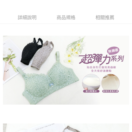
２．關於個人資料處理事宜，請瀏覽以下網址：
https://aftee.tw/terms/#terms3
7-11取貨付款
３．未成年的使用者請事先徵得法定代理人或監護人之同意方可使用
詳細說明
商品規格
相關推薦
每筆NT$80，滿NT$799(含以上)免運費
「AFTEE先享後付」，若未經同意申辦者引起之損失，本公司不負相關責
任。
付款後7-11取貨
４．使用「AFTEE先享後付」時，將依據個別帳號之用戶狀況，依本公司即
時審查核予不同之上限額度；若仍有額度不足之情形，本公司將視審查結果
每筆NT$80，滿NT$799(含以上)免運費
請求用戶進行身份認證。
５．嚴禁一人註冊多個帳號或使用他人資訊註冊。若發現惡意使用之情形，
7-11取貨(快速到店)
恩沛科技股份有限公司將有權停止該用戶之使用額度並採取法律行動。
每筆NT$90
宅配/離島不配送
每筆NT$80，滿NT$890(含以上)免運費
黑貓貨到付款
每筆NT$120
國家/地區配送
查看運費