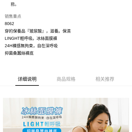
2. 付款方式选择 “大哥付你分期”，订单成立后会自动跳转到大哥付的交易流
務。
一、關於 AFTEE先享後付
程，验证手机门号后，选择欲分期的期数、缴款截止日，确认付款后即完成
Hami Point
1. 於付款方式選擇AFTEE先享後付，將跳出AFTEE先享後付手機驗證視
交易。
窗。
销售重点
相关说明
3. 实际核准额度、可分期数及费用金额请依后续交易确认页面所载为准。
2. 進行簡訊驗證之後，即可完成結帳手續。
「Hami Point」为中华电信所提供之积分服务，可于会员专区绑定中华电信
8062
4. 订单成立30分钟内，如未前往确认交易或遇审核未通过，订单将自动取
3. 訂單確認後不需事先繳費，商品會配送至您的指定地址。
ATM付款
会员账号后，即可在购物车使用 Hami Point 折抵消费金额（1点等于1
消。如遇 “转专审核”未通过状况，表示未达系统评分，恕无法说明评估内
穿的保養品『玻尿酸』，滋養。保濕
4. 下訂完成後，您的手機會收到一封繳費通知簡訊，APP會員則會收到
元）。
容。
AFTEE APP推播通知。
货到付款
LINGHT輕呼吸。冰絲面膜褲
【缴款方式说明】
5. 收到商品當下無需繳費，確認無誤後，請再利用繳費通知簡訊或AFTEE
1. 分期款项不并入电信账单，“大哥付你分期”于每月结算日后寄送缴费提醒
24H裸感無拘束，自在深呼吸
APP於四大便利商店‧ATM/網銀等方式進行付款。
短信。
运送方式
抑菌桑蠶絲褲底
2. 通过短信链接打开账单后，可选择 “超商条码／台湾大直营门市／银行转
請留意繳費期限為 14 天。唯有下載 AFTEE App 成為 AFTEE 會員者方能享
账／街口支付／iPASS MONEY”等通路缴费。
全家取貨付款
有最長 45 天內付款之服務。
每笔NT$80，满NT$499(含以上)免运费
【注意事项】
繳費期限，為商家向您請款的時間，再加上使用AFTEE可延長的天數所計算
1. 本服务系由 “台湾大哥大股份有限公司”所提供，让用户于交易时，得通过
详细说明
商品规格
相关推荐
出。使用AFTEE下訂可以延長您收到商品前的繳費天數，但無法保證一定能
付款後全家取貨
本服务购买商品或服务，并由商店将买卖／分期付款买卖价金债权让与本公
夠在期限內收到商品(例如:預購商品或預計到貨時間較長者)。因此無論收到
司后，依约使用本公司账单缴交账款。
每笔NT$80，满NT$499(含以上)免运费
商品與否，仍需要請您在AFTEE規定的時間內完成繳費。
2. 基于同意付款使用 “大哥付你分期”之契约关系目的，商店将以您的个人资
料（包含姓名、电话或地址）提供予台湾大哥大进项收集、处理及利用，由
萊爾富取貨付款
二、付款限制
台湾大哥大与本人进行分期账单所需资料之确认、核对及更正。
1. 初次使用 AFTEE 時，將依認證結果及本公司審查結果，核予每個人不同
每笔NT$80，满NT$799(含以上)免运费
3. 完整用户服务条款，请详阅以下链接：
https://oppay.tw/userRule
之上限額度
2. 結帳金額須大於NT$30
付款後萊爾富取貨
3. 目前僅支援台灣會員
每笔NT$80，满NT$799(含以上)免运费