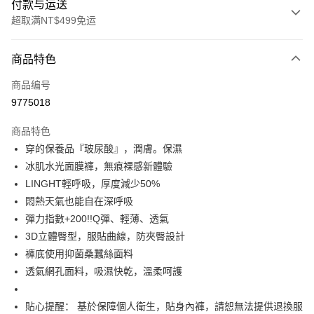
付款与运送
超取满NT$499免运
付款方式
商品特色
信用卡一次付款
商品编号
超商取货付款
9775018
LINE Pay
商品特色
Apple Pay
穿的保養品『玻尿酸』，潤膚。保濕
冰肌水光面膜褲，無痕裸感新體驗
街口支付
LINGHT輕呼吸，厚度減少50%
悠遊付
悶熱天氣也能自在深呼吸
彈力指數+200!!Q彈、輕薄、透氣
Plus PAY
3D立體臀型，服貼曲線，防夾臀設計
大哥付你分期
褲底使用抑菌桑蠶絲面料
相关说明
透氣網孔面料，吸濕快乾，溫柔呵護
【大哥付你分期使用说明】
AFTEE先享后付
1. 本服务由台湾大哥大提供，电信用户可立即使用无须另外申请。（限个人
貼心提醒： 基於保障個人衛生，貼身內褲，請恕無法提供退換服
月租型门号，不开放公司户及预付卡使用）
相关说明