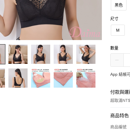
黑色
尺寸
M
數量
App 結
付款與運
超取滿NT$
付款方式
商品特色
信用卡一
商品編號