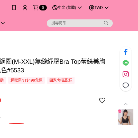
0
中文 (繁體)
TWD
鋼圈(M-XXL)無縫紓壓Bra Top蕾絲美胸
色#5533
活動
超取滿NT$499免運
國家/地區配送
9
色