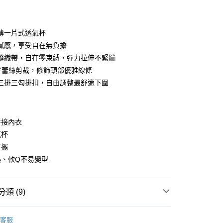
付款
薄一片式透氣杯
膩感，享受自在無負擔
縫織帶，自在零束縛，彈力拉伸不緊繃
字蕾絲剪裁，修飾頸部優雅線條
三排三勾排扣，自由調整最舒適下圍
分期
拼接內衣
氣杯
你分期使用說明】
下擺
享後付
由台灣大哥大提供，台灣大哥大用戶可立即使用無須另外申請。
熱、軟Q不易變型
式選擇「大哥付你分期」，訂單成立後會自動跳轉到大哥付的交易
證手機門號後，選擇欲分期的期數、繳款截止日，確認付款後即
FTEE先享後付」】
t
。
先享後付是「在收到商品之後才付款」的支付方式。 讓您購物簡單
准額度、可分期數及費用金額請依後續交易確認頁面所載為準。
心！
類 (9)
立30分鐘內，如未前往確認交易或遇審核未通過，訂單將自動取
：不需註冊會員、不需綁卡、不需儲值。
 Point」為中華電信所提供之點數服務，可於會員專區綁定中華電
「轉專審核」未通過狀況，表示未達大哥付你分期系統評分，恕
：只要手機號碼，簡訊認證，即可結帳。
，即可在購物車使用 Hami Point 折抵消費金額 (1點等於1
op
無縫內衣
評估內容。
：先確認商品／服務後，再付款。
客服