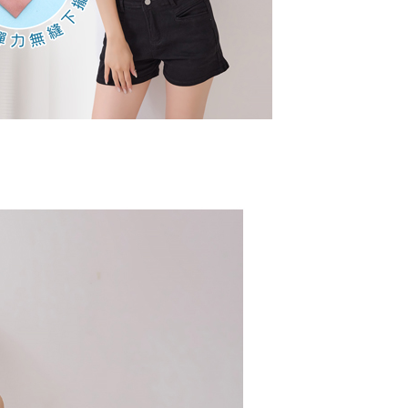
0，滿NT$799(含以上)免運費
用戶進行身份認證。
一人註冊多個帳號或使用他人資訊註冊。若發現惡意使用之情
科技股份有限公司將有權停止該用戶之使用額度並採取法律行
(快速到店)
0
不配送
0，滿NT$890(含以上)免運費
付款
20
配送
查看運費