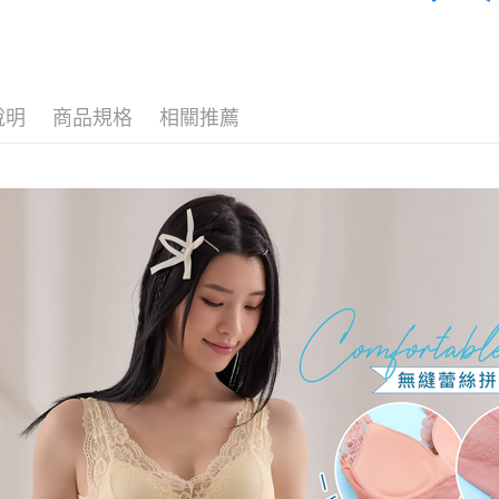
【繳款方
貨到付款
👀│內衣
1.分期款
【「AFT
醒簡訊。
💰招財褲
１．於結帳
2.透過簡
付」結帳
運送方式
👀│內衣
帳／街口支
２．訂單
３．收到繳
說明
商品規格
相關推薦
👗部落客
全家取貨
【注意事
／ATM／
1.本服務
※ 請注意
每筆NT$8
🔎│內衣
用戶於交
絡購買商品
款買賣價
先享後付
付款後全
👀│內衣
2.基於同
※ 交易是
每筆NT$8
資料（包
是否繳費成
✨無鋼圈ღ
用，由本
付客戶支
3.完整用
萊爾富取
【𝟱𝟵
【注意事
每筆NT$8
１．透過由
交易，需
付款後萊
求債權轉
每筆NT$8
２．關於
https://aft
7-11取貨
３．未成
「AFTE
每筆NT$8
任。
４．使用「
付款後7-1
即時審查