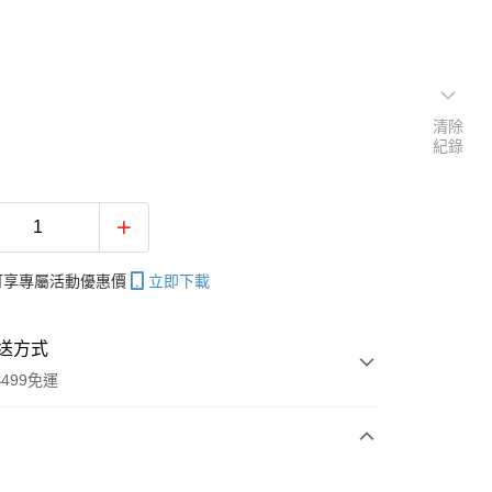
清除
紀錄
帳可享專屬活動優惠價
立即下載
送方式
499免運
次付款