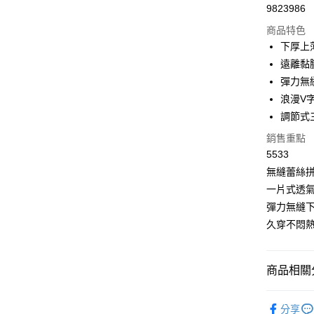
9823986
超商取貨
商品特色
LINE Pay
下厚上
遠離黏
Apple Pay
彈力無
街口支付
浪漫V
調節式
悠遊付
銷售重點
全盈+PAY
5533
大哥付你
無縫蕾絲
相關說明
一片式透
【大哥付
彈力無縫
AFTEE先
1.本服務
久穿不悶
2.付款方
相關說明
流程，驗
【關於「A
Hami Poin
完成交易
AFTEE
3.實際核
便利好安
相關說明
商品相關分
4.訂單成
１．簡單
「Hami
消。如遇
ATM付款
２．便利
信會員帳號後
背心Bra T
無法說明
３．安心
元)。
分享