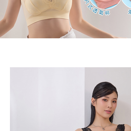
每筆NT$8
結果請求
５．嚴禁
形，恩沛
7-11取貨
動。
每筆NT$9
宅配/離島
每筆NT$8
黑貓貨到
每筆NT$1
國家/地區