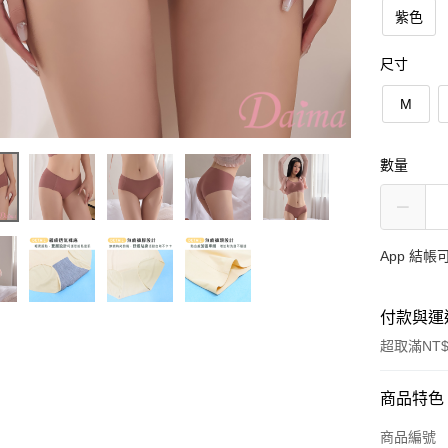
紫色
尺寸
M
數量
App 結
付款與運
超取滿NT$
付款方式
商品特色
信用卡一
商品編號