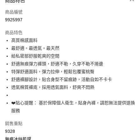
商品特色
信用卡一次付款
商品編號
超商取貨付款
9925997
LINE Pay
商品特色
Apple Pay
高質棉感面料
最舒適。最透氣。最天然
街口支付
給私密部舒服乾爽的空間
悠遊付
舒適無痕彈力褲頭，舒適不勒，久穿不勒不捲邊
特彈舒適面料，彈力拉伸，輕鬆包覆蜜桃臀
全盈+PAY
舒適褲腳設計，貼合身型不留痕跡，活動自如不卡卡
大哥付你分期
透氣棉質褲底，採用透氣面料，舒爽不悶熱
相關說明
【大哥付你分期使用說明】
❤️貼心提醒： 基於保障個人衛生，貼身內褲，請恕無法提供退換
AFTEE先享後付
1.本服務由台灣大哥大提供，台灣大哥大用戶可立即使用無須另外申請。
服務
2.付款方式選擇「大哥付你分期」，訂單成立後會自動跳轉到大哥付的交易
相關說明
流程，驗證手機門號後，選擇欲分期的期數、繳款截止日，確認付款後即完
【關於「AFTEE先享後付」】
成交易。
銷售重點
Hami Point
AFTEE先享後付是「在收到商品之後才付款」的支付方式。 讓您購物簡單
3.實際核准額度、可分期數及費用金額請依後續交易確認頁面所載為準。
便利好安心！
9328
相關說明
4.訂單成立30分鐘內，如未前往確認交易或遇審核未通過，訂單將自動取
１．簡單：不需註冊會員、不需綁卡、不需儲值。
「Hami Point」為中華電信所提供之點數服務，可於會員專區綁定中華電信
無痕冰絲肌感
消。如遇「轉專審核」未通過狀況，表示未達大哥付你分期系統評分，恕無