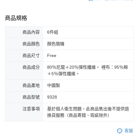
商品規格
商品內容
6件組
商品顏色
顏色隨機
商品尺寸
Free
商品成分
80％尼龍＋20％彈性纖維。 裡布：95％棉
＋5％彈性纖維。
商品產地
中國製
商品型號
9328
注意事項
基於個人衛生問題，此商品售出後不提供退
換貨服務（商品寄錯、瑕疵除外）
客服