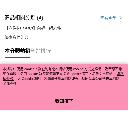
商品相關分類 (4)
查看全部
【六件$𝟭𝟮𝟵𝙪𝙥】內褲一組六件
優惠多件組合
本分類熱銷
全站排行
本網站中使用 cookie，欲查詢有關本網站使用 cookie 方式之詳情，及若您不希
熱門標籤
望在電腦上使用 cookie 時應如何變更電腦的 cookie 設定，請參閱本網站「
隱私
權條款
」之 Cookie 聲明。您繼續使用本網站即表示您同意本公司得按本網站使
用條款之 Cookie 聲明使用 cookie。
了解更多 >
我知道了