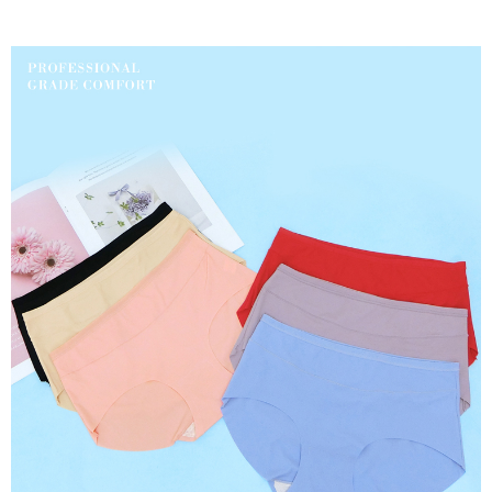
付款後7-11取貨
４．使用「AFTEE先享後付」時，將依據個別帳號之用戶狀況，依本公司即
時審查核予不同之上限額度；若仍有額度不足之情形，本公司將視審查結果
每筆NT$80，滿NT$799(含以上)免運費
請求用戶進行身份認證。
５．嚴禁一人註冊多個帳號或使用他人資訊註冊。若發現惡意使用之情形，
7-11取貨(快速到店)
恩沛科技股份有限公司將有權停止該用戶之使用額度並採取法律行動。
每筆NT$90
宅配/離島不配送
每筆NT$80，滿NT$890(含以上)免運費
黑貓貨到付款
每筆NT$120
國家/地區配送
查看運費