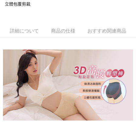
付款後萊爾富取貨
後、契約に基づいて当社の請求書で帳款を支払うことになります。
立體包覆剪裁
二、支払い限度額
2. 「OP Pay Later」を利用する契約関係の目的から、店舗はあなたの個人
配送毎にNT$80、NT$799以上で送料無料
1.初回 AFTEEを ご利用の際に、認証結果及び当社の審査の結果に基づ
情報（名前、電話または住所を含む）を台湾大哥大に提供し、収集、処理
き、限度額が設定されます。
および利用するために、当社があなた本人と分割請求書に必要な情報の確
7-11取貨付款
2.決済金額は最低NT$20です。
認、照合および修正を行います。
3.現在、台湾の会員のみご利用いただけます。
配送毎にNT$80、NT$799以上で送料無料
3. 完全なユーザーサービス規約については、以下のリンクを参照してくだ
詳細について
商品の仕様
おすすめ関連商品
さい：
https://oppay.tw/userRule
三、利用規約「AFTEE代金後払い」（以下当サービスという）はネットプ
付款後7-11取貨
ロテクションズ（以下 AFTEE という）が提供し、AFTEEが代金を徴収し
配送毎にNT$80、NT$799以上で送料無料
ます。当サービスご利用の際に提供しなければならない個人情報（注文者
の氏名、電話番号、受取人の氏名、電話番号、受取人住所を含むがこれに
限らない）は、AFTEEに渡され当サービスで必要な範囲内で利用されま
7-11取貨(快速到店)
す。AFTEEの個人情報の収集、処理、利用について、詳細はAFTEE公式ホ
配送毎にNT$90
ームページの『個人情報の収集、処理及び利用に関する声明』をご参照く
ださい（
https://aftee.tw/privacypolicy/
）。
宅配/離島不配送
AFTEEの初回ご利用の際に、審査を通過すれば、最高額がNT$10,000にな
配送毎にNT$80、NT$890以上で送料無料
ります。支払い期限を過ぎた場合、その金額に基づいて年利20%の遅延滞
納金が加算されます。未成年の利用者は、事前に法定代理人または後見人
黑貓貨到付款
の同意を得ればAFTEEをご利用いただけます。
配送毎にNT$120
個人情報の処理、利用について疑問がある、または関連する法律の権利を
國家/地區配送
送料を確認
行使したい場合は、ネットプロテクションズ
cs_tw@netprotections.co.jp
にご連絡ください。上記に示した個人情報を、必要な購入注文書とあわせ
てAFTEEにご提供いただく、またはAFTEEにあなたの個人情報の収集、処