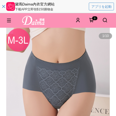
黛瑪Daima內衣官方網站
アプリを起動
下載APP立即領$150購物金
0
1
/
10