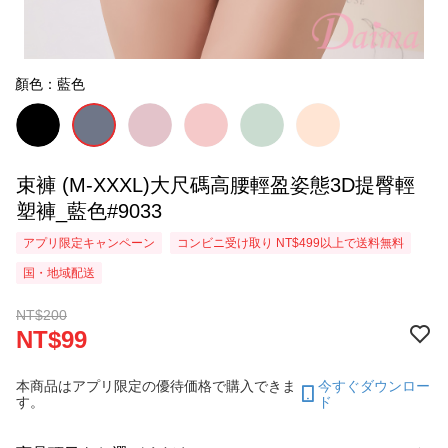
顏色：藍色
束褲 (M-XXXL)大尺碼高腰輕盈姿態3D提臀輕
塑褲_藍色#9033
アプリ限定キャンペーン
コンビニ受け取り NT$499以上で送料無料
国・地域配送
NT$200
NT$99
本商品はアプリ限定の優待価格で購入できま
今すぐダウンロー
す。
ド