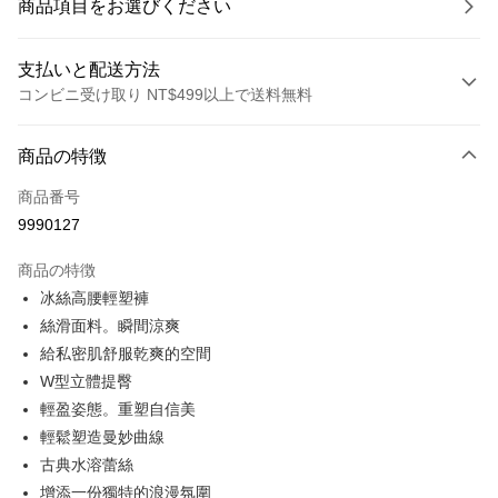
商品項目をお選びください
支払いと配送方法
コンビニ受け取り NT$499以上で送料無料
お支払い方法
商品の特徴
クレジットカード1回払い
商品番号
コンビニ店頭代金引換
9990127
LINE Pay
商品の特徴
Apple Pay
冰絲高腰輕塑褲
絲滑面料。瞬間涼爽
JKOPAY
給私密肌舒服乾爽的空間
Easy Wallet
W型立體提臀
輕盈姿態。重塑自信美
Plus Pay
輕鬆塑造曼妙曲線
OP Pay Later
古典水溶蕾絲
説明
增添一份獨特的浪漫氛圍