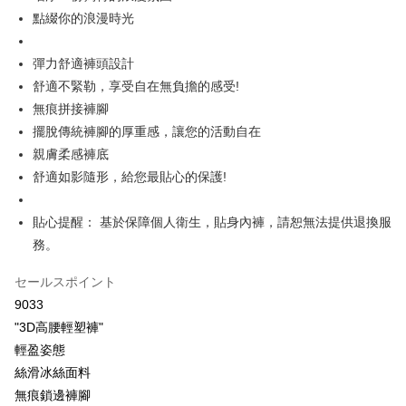
【OP Pay Later 使用説明】
點綴你的浪漫時光
AFTEE代金後払い
1. 本サービスは台湾大哥大によって提供され、台湾大哥大のユーザーは追
加の申請なしで即時に利用可能です。
説明
2. 支払い方法で「OP Pay Later」を選択すると、注文が成立した後に自動
彈力舒適褲頭設計
一、 AFTEE代金後払いについて
的に OP Pay Later の取引プロセスに移行し、携帯番号を確認後、分割払
Hami Point
1.お支払い方法でAFTEE代金後払いを選択すると、携帯電話認証ウィンド
舒適不緊勒，享受自在無負擔的感受!
いの回数や支払い期限を選択し、支払いを確認すると取引が完了します。
ウが表示されます。
説明
3. 実際の承認額、分割回数および費用については、後続の取引確認ページ
無痕拼接褲腳
2.SMSで認証してお支払い手続を進めてください。
「Hami Point」為中華電信所提供之點數服務，可於會員專區綁定中華電信
を基準とします。
3.注文するときのお支払いは不要です。商品はご指定の住所に配送されま
擺脫傳統褲腳的厚重感，讓您的活動自在
ATM払い
會員帳號後，即可在購物車使用 Hami Point 折抵消費金額 (1點等於1元)。
4. 注文成立後30分以内に確認取引を行わない場合や審査が通過しない場
す。
親膚柔感褲底
合、注文は自動的にキャンセルされます。「転専審査」に未通過の状況が
4.ご注文が完了すると、携帯に支払い通知のSMSが届きます。アプリ会員
代金引換
発生した場合は、システムの評価基準に達していないことを意味し、評価
舒適如影隨形，給您最貼心的保護!
の場合は、AFTEE アプリプッシュ通知が届きます。
内容についての説明はいたしかねます。
5.商品受け取り時のお支払いは不要です。商品を確かめてから、SMSまた
配送方法
はアプリの通知に従って、4大コンビニ、またはATM/オンラインバンキン
貼心提醒： 基於保障個人衛生，貼身內褲，請恕無法提供退換服
グでお支払いください。
【支払い方法の説明】
全家取貨付款
務。
1. 分割払いの金額は電信請求書に統合されず、「OP Pay Later」は毎月の
代金納付期限は最短で 14 日以内ですので、ご注意ください。AFTEE アプ
配送毎にNT$80、NT$499以上で送料無料
締め日後に支払いリマインダーのSMSを送信します。
リをダウンロードして AFTEE 会員になるとお支払い期限を最長 45 日以内
セールスポイント
2. SMSのリンクを通じて請求書を開いた後、「コンビニバーコード／台湾
まで延長できます。
付款後全家取貨
大直営店舗／銀行振込／街口支払い／iPASS MONEY」などのチャネルで
9033
支払いを選択できます。
配送毎にNT$80、NT$499以上で送料無料
お支払期限は、ショップが請求した期日と、AFTEEで延長できる日数をも
"3D高腰輕塑褲"
とに計算されます。AFTEEで注文すると、商品を受け取るまで支払い期限
輕盈姿態
【注意事項】
萊爾富取貨付款
を延長できますが、商品を期限内に受け取れない場合があります（例：予
1. 本サービスは「台湾大哥大株式会社」（以下「当社」といいます）によ
絲滑冰絲面料
約商品や商品到着日が比較的遅い商品）。そのため、商品到着の有無に関
配送毎にNT$80、NT$799以上で送料無料
って提供され、ユーザーが取引時に本サービスを通じて商品やサービスを
わらず、AFTEEで指定された期限内にお支払いください。
無痕鎖邊褲腳
購入できるようにし、店舗が売買／分割払い売買の債権を当社に譲渡した