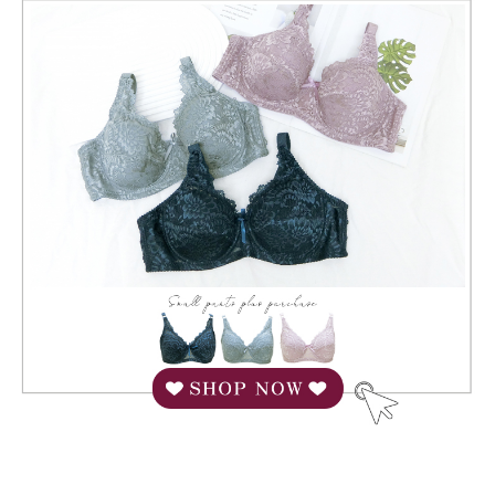
2. 「OP Pay Later」を利用する契約関係の目的から、店舗はあなたの個人
配送毎にNT$80、NT$799以上で送料無料
1.初回 AFTEEを ご利用の際に、認証結果及び当社の審査の結果に基づ
情報（名前、電話または住所を含む）を台湾大哥大に提供し、収集、処理
き、限度額が設定されます。
および利用するために、当社があなた本人と分割請求書に必要な情報の確
7-11取貨付款
2.決済金額は最低NT$20です。
認、照合および修正を行います。
3.現在、台湾の会員のみご利用いただけます。
配送毎にNT$80、NT$799以上で送料無料
3. 完全なユーザーサービス規約については、以下のリンクを参照してくだ
さい：
https://oppay.tw/userRule
三、利用規約「AFTEE代金後払い」（以下当サービスという）はネットプ
付款後7-11取貨
ロテクションズ（以下 AFTEE という）が提供し、AFTEEが代金を徴収し
配送毎にNT$80、NT$799以上で送料無料
ます。当サービスご利用の際に提供しなければならない個人情報（注文者
の氏名、電話番号、受取人の氏名、電話番号、受取人住所を含むがこれに
限らない）は、AFTEEに渡され当サービスで必要な範囲内で利用されま
7-11取貨(快速到店)
す。AFTEEの個人情報の収集、処理、利用について、詳細はAFTEE公式ホ
配送毎にNT$90
ームページの『個人情報の収集、処理及び利用に関する声明』をご参照く
ださい（
https://aftee.tw/privacypolicy/
）。
宅配/離島不配送
AFTEEの初回ご利用の際に、審査を通過すれば、最高額がNT$10,000にな
配送毎にNT$80、NT$890以上で送料無料
ります。支払い期限を過ぎた場合、その金額に基づいて年利20%の遅延滞
納金が加算されます。未成年の利用者は、事前に法定代理人または後見人
黑貓貨到付款
の同意を得ればAFTEEをご利用いただけます。
配送毎にNT$120
個人情報の処理、利用について疑問がある、または関連する法律の権利を
國家/地區配送
送料を確認
行使したい場合は、ネットプロテクションズ
cs_tw@netprotections.co.jp
にご連絡ください。上記に示した個人情報を、必要な購入注文書とあわせ
てAFTEEにご提供いただく、またはAFTEEにあなたの個人情報の収集、処
理、利用を許可することににご同意いただけない場合は、当サービスを選
択しないでください。