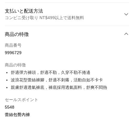
支払いと配送方法
コンビニ受け取り NT$499以上で送料無料
お支払い方法
商品の特徴
クレジットカード1回払い
商品番号
コンビニ店頭代金引換
9996729
LINE Pay
商品の特徴
Apple Pay
舒適彈力褲頭，舒適不勒，久穿不勒不捲邊
波浪花型蕾絲褲腳，舒適不刺癢，活動自如不卡卡
JKOPAY
親膚舒適透氣褲底，褲底採用透氣面料，舒爽不悶熱
Easy Wallet
セールスポイント
Plus Pay
5548
OP Pay Later
蕾絲包臀內褲
説明
【OP Pay Later 使用説明】
AFTEE代金後払い