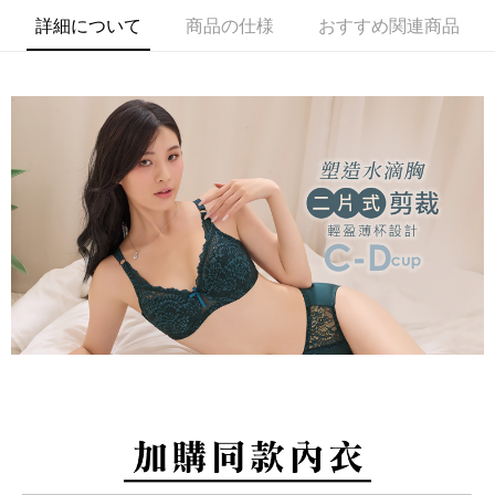
1. 本サービスは台湾大哥大によって提供され、台湾大哥大のユーザーは追
加の申請なしで即時に利用可能です。
説明
詳細について
商品の仕様
おすすめ関連商品
2. 支払い方法で「OP Pay Later」を選択すると、注文が成立した後に自動
一、 AFTEE代金後払いについて
的に OP Pay Later の取引プロセスに移行し、携帯番号を確認後、分割払
Hami Point
1.お支払い方法でAFTEE代金後払いを選択すると、携帯電話認証ウィンド
いの回数や支払い期限を選択し、支払いを確認すると取引が完了します。
ウが表示されます。
説明
3. 実際の承認額、分割回数および費用については、後続の取引確認ページ
2.SMSで認証してお支払い手続を進めてください。
「Hami Point」為中華電信所提供之點數服務，可於會員專區綁定中華電信
を基準とします。
3.注文するときのお支払いは不要です。商品はご指定の住所に配送されま
ATM払い
會員帳號後，即可在購物車使用 Hami Point 折抵消費金額 (1點等於1元)。
4. 注文成立後30分以内に確認取引を行わない場合や審査が通過しない場
す。
合、注文は自動的にキャンセルされます。「転専審査」に未通過の状況が
4.ご注文が完了すると、携帯に支払い通知のSMSが届きます。アプリ会員
代金引換
発生した場合は、システムの評価基準に達していないことを意味し、評価
の場合は、AFTEE アプリプッシュ通知が届きます。
内容についての説明はいたしかねます。
5.商品受け取り時のお支払いは不要です。商品を確かめてから、SMSまた
配送方法
はアプリの通知に従って、4大コンビニ、またはATM/オンラインバンキン
グでお支払いください。
【支払い方法の説明】
全家取貨付款
1. 分割払いの金額は電信請求書に統合されず、「OP Pay Later」は毎月の
代金納付期限は最短で 14 日以内ですので、ご注意ください。AFTEE アプ
配送毎にNT$80、NT$499以上で送料無料
締め日後に支払いリマインダーのSMSを送信します。
リをダウンロードして AFTEE 会員になるとお支払い期限を最長 45 日以内
2. SMSのリンクを通じて請求書を開いた後、「コンビニバーコード／台湾
まで延長できます。
付款後全家取貨
大直営店舗／銀行振込／街口支払い／iPASS MONEY」などのチャネルで
支払いを選択できます。
配送毎にNT$80、NT$499以上で送料無料
お支払期限は、ショップが請求した期日と、AFTEEで延長できる日数をも
とに計算されます。AFTEEで注文すると、商品を受け取るまで支払い期限
【注意事項】
萊爾富取貨付款
を延長できますが、商品を期限内に受け取れない場合があります（例：予
1. 本サービスは「台湾大哥大株式会社」（以下「当社」といいます）によ
約商品や商品到着日が比較的遅い商品）。そのため、商品到着の有無に関
配送毎にNT$80、NT$799以上で送料無料
って提供され、ユーザーが取引時に本サービスを通じて商品やサービスを
わらず、AFTEEで指定された期限内にお支払いください。
購入できるようにし、店舗が売買／分割払い売買の債権を当社に譲渡した
付款後萊爾富取貨
後、契約に基づいて当社の請求書で帳款を支払うことになります。
二、支払い限度額