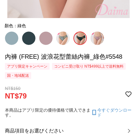
顏色：綠色
內褲 (FREE) 波浪花型蕾絲內褲_綠色#5548
アプリ限定キャンペーン
コンビニ受け取り NT$499以上で送料無料
国・地域配送
NT$150
NT$79
本商品はアプリ限定の優待価格で購入できま
今すぐダウンロー
す。
ド
商品項目をお選びください