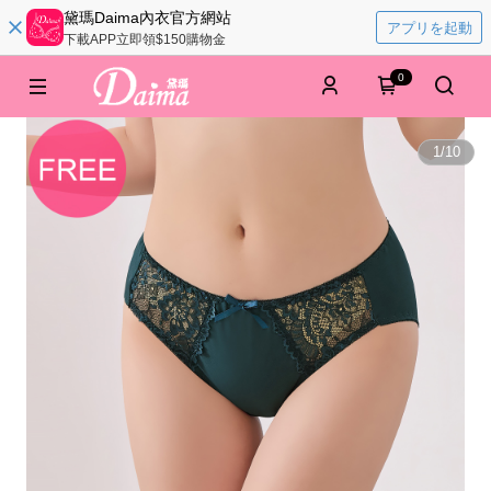
黛瑪Daima內衣官方網站
アプリを起動
下載APP立即領$150購物金
0
1
/
10