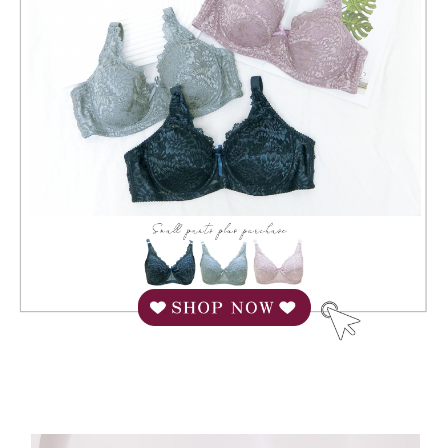
「AFTEE先享後付」(下稱本服務)乃由恩沛科技股份有限公司(下稱 AFTEE )
7-11取貨付款
所提供，並由 AFTEE 向您收取款項。因使用本服務所須提供之個人資料(包
每笔NT$80，满NT$799(含以上)免运费
含但不限於訂購人姓名、電話，收件人姓名、電話、收件地址)，將交付予
AFTEE 於本服務必要服務範圍內運用。關於 AFTEE 對於個人資料之蒐集、
付款後7-11取貨
處理、利用，詳參 AFTEE 官網之『個人資料蒐集、處理及利用告知聲明』
（
https://aftee.tw/privacypolicy/
）。
每笔NT$80，满NT$799(含以上)免运费
若款項超過繳費期限，將根據當次的金額加收年利率 16% 的逾期滯納金。
7-11取貨(快速到店)
未成年的使用者，請事先徵得法定代理人或監護人之同意方可使用
每笔NT$90
AFTEE。
宅配/離島不配送
若您對於個人資料之處理、利用有任何疑問，或欲行使相關法律權利，請聯
繫恩沛科技股份有限公司。若您不同意我們將上開所示之個人資料，連同必
每笔NT$80，满NT$890(含以上)免运费
要之購買訂單資訊提供予 AFTEE ，或讓 AFTEE 蒐集處理利用您的個人資
料，請勿選用本服務。
黑貓貨到付款
每笔NT$120
國家/地區配送
查看运费