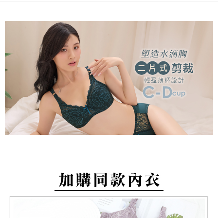
一、關於 AFTEE先享後付
程，验证手机门号后，选择欲分期的期数、缴款截止日，确认付款后即完成
Hami Point
1. 於付款方式選擇AFTEE先享後付，將跳出AFTEE先享後付手機驗證視
交易。
窗。
相关说明
3. 实际核准额度、可分期数及费用金额请依后续交易确认页面所载为准。
2. 進行簡訊驗證之後，即可完成結帳手續。
「Hami Point」为中华电信所提供之积分服务，可于会员专区绑定中华电信
4. 订单成立30分钟内，如未前往确认交易或遇审核未通过，订单将自动取
3. 訂單確認後不需事先繳費，商品會配送至您的指定地址。
ATM付款
会员账号后，即可在购物车使用 Hami Point 折抵消费金额（1点等于1
消。如遇 “转专审核”未通过状况，表示未达系统评分，恕无法说明评估内
4. 下訂完成後，您的手機會收到一封繳費通知簡訊，APP會員則會收到
元）。
容。
AFTEE APP推播通知。
货到付款
【缴款方式说明】
5. 收到商品當下無需繳費，確認無誤後，請再利用繳費通知簡訊或AFTEE
1. 分期款项不并入电信账单，“大哥付你分期”于每月结算日后寄送缴费提醒
APP於四大便利商店‧ATM/網銀等方式進行付款。
短信。
运送方式
2. 通过短信链接打开账单后，可选择 “超商条码／台湾大直营门市／银行转
請留意繳費期限為 14 天。唯有下載 AFTEE App 成為 AFTEE 會員者方能享
账／街口支付／iPASS MONEY”等通路缴费。
全家取貨付款
有最長 45 天內付款之服務。
每笔NT$80，满NT$499(含以上)免运费
【注意事项】
繳費期限，為商家向您請款的時間，再加上使用AFTEE可延長的天數所計算
1. 本服务系由 “台湾大哥大股份有限公司”所提供，让用户于交易时，得通过
出。使用AFTEE下訂可以延長您收到商品前的繳費天數，但無法保證一定能
付款後全家取貨
本服务购买商品或服务，并由商店将买卖／分期付款买卖价金债权让与本公
夠在期限內收到商品(例如:預購商品或預計到貨時間較長者)。因此無論收到
司后，依约使用本公司账单缴交账款。
每笔NT$80，满NT$499(含以上)免运费
商品與否，仍需要請您在AFTEE規定的時間內完成繳費。
2. 基于同意付款使用 “大哥付你分期”之契约关系目的，商店将以您的个人资
料（包含姓名、电话或地址）提供予台湾大哥大进项收集、处理及利用，由
萊爾富取貨付款
二、付款限制
台湾大哥大与本人进行分期账单所需资料之确认、核对及更正。
1. 初次使用 AFTEE 時，將依認證結果及本公司審查結果，核予每個人不同
每笔NT$80，满NT$799(含以上)免运费
3. 完整用户服务条款，请详阅以下链接：
https://oppay.tw/userRule
之上限額度
2. 結帳金額須大於NT$30
付款後萊爾富取貨
3. 目前僅支援台灣會員
每笔NT$80，满NT$799(含以上)免运费
三、聲明條款