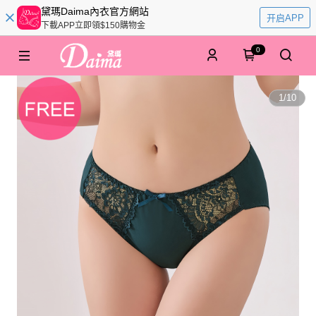
黛瑪Daima內衣官方網站
开启APP
下載APP立即領$150購物金
0
1
/
10