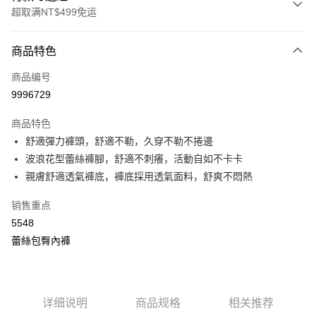
超取满NT$499免运
付款方式
商品特色
信用卡一次付款
商品编号
超商取货付款
9996729
LINE Pay
商品特色
Apple Pay
舒適彈力褲頭，舒適不勒，久穿不勒不捲邊
波浪花型蕾絲褲腳，舒適不刺癢，活動自如不卡卡
街口支付
親膚舒適透氣褲底，褲底採用透氣面料，舒爽不悶熱
悠遊付
销售重点
Plus PAY
5548
蕾絲包臀內褲
大哥付你分期
相关说明
【大哥付你分期使用说明】
AFTEE先享后付
1. 本服务由台湾大哥大提供，电信用户可立即使用无须另外申请。（限个人
月租型门号，不开放公司户及预付卡使用）
详细说明
商品规格
相关推荐
相关说明
2. 付款方式选择 “大哥付你分期”，订单成立后会自动跳转到大哥付的交易流